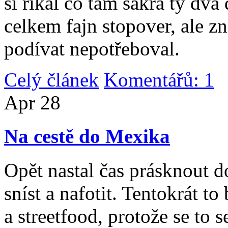
si říkal co tam sakra ty dv
celkem fajn stopover, ale z
podívat nepotřeboval.
Celý článek
Komentářů: 1
|
Apr
28
Na cestě do Mexika
Opět nastal čas prásknout d
sníst a nafotit. Tentokrát to
a streetfood, protože se to s