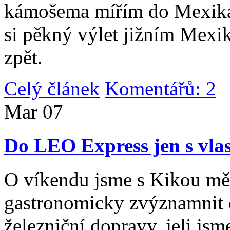
kámošema mířím do Mexika,
si pěkný výlet jižním Mexi
zpět.
Celý článek
Komentářů: 2
|
Mar
07
Do LEO Express jen s vlas
O víkendu jsme s Kikou měl
gastronomicky zvýznamnit d
železniční dopravy, jeli js