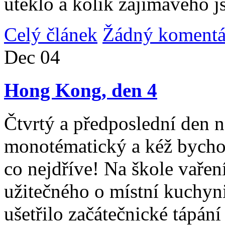
uteklo a kolik zajímavého j
Celý článek
Žádný komentá
Dec
04
Hong Kong, den 4
Čtvrtý a předposlední den n
monotématický a kéž bycho
co nejdříve! Na škole vařen
užitečného o místní kuchyni
ušetřilo začátečnické tápán