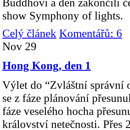
Buddhovi a den zakončili č
show Symphony of lights.
Celý článek
Komentářů: 6
|
Nov
29
Hong Kong, den 1
Výlet do “Zvláštní správní 
se z fáze plánování přesunul 
fáze veselého hocha přesunu
království netečnosti. Přes