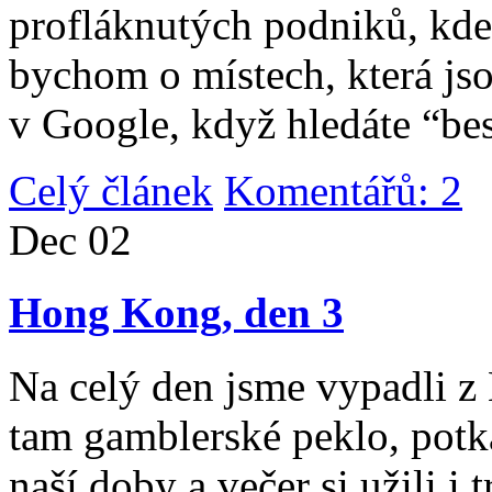
profláknutých podniků, kde 
bychom o místech, která jso
v Google, když hledáte “be
Celý článek
Komentářů: 2
|
Dec
02
Hong Kong, den 3
Na celý den jsme vypadli 
tam gamblerské peklo, potk
naší doby a večer si užili i 