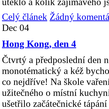
uteklo a kolik zajímavého j
Celý článek
Žádný komentá
Dec
04
Hong Kong, den 4
Čtvrtý a předposlední den n
monotématický a kéž bycho
co nejdříve! Na škole vařen
užitečného o místní kuchyni
ušetřilo začátečnické tápán