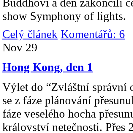
Buddhovi a den zakončili č
show Symphony of lights.
Celý článek
Komentářů: 6
|
Nov
29
Hong Kong, den 1
Výlet do “Zvláštní správní 
se z fáze plánování přesunul 
fáze veselého hocha přesunu
království netečnosti. Přes