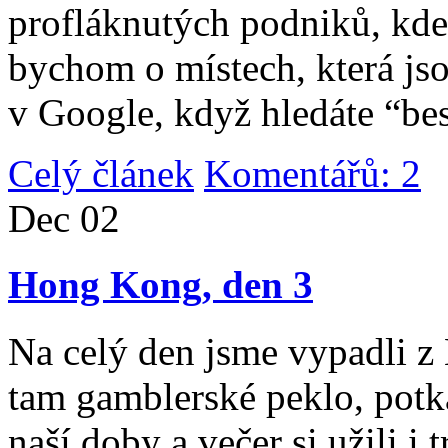
profláknutých podniků, kde 
bychom o místech, která jso
v Google, když hledáte “be
Celý článek
Komentářů: 2
|
Dec
02
Hong Kong, den 3
Na celý den jsme vypadli 
tam gamblerské peklo, potk
naší doby a večer si užili i 