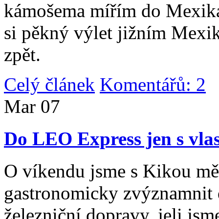
kámošema mířím do Mexika,
si pěkný výlet jižním Mexi
zpět.
Celý článek
Komentářů: 2
|
Mar
07
Do LEO Express jen s vlas
O víkendu jsme s Kikou měl
gastronomicky zvýznamnit d
železniční dopravy, jeli js