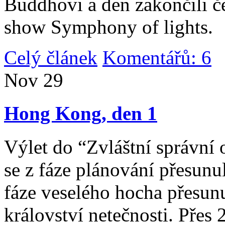
Buddhovi a den zakončili č
show Symphony of lights.
Celý článek
Komentářů: 6
|
Nov
29
Hong Kong, den 1
Výlet do “Zvláštní správní 
se z fáze plánování přesunul 
fáze veselého hocha přesunu
království netečnosti. Přes