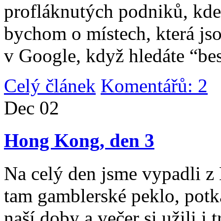
profláknutých podniků, kde 
bychom o místech, která jso
v Google, když hledáte “be
Celý článek
Komentářů: 2
|
Dec
02
Hong Kong, den 3
Na celý den jsme vypadli 
tam gamblerské peklo, potk
naší doby a večer si užili i 