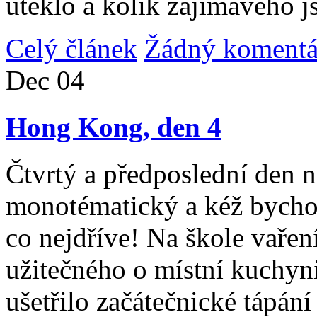
uteklo a kolik zajímavého j
Celý článek
Žádný komentá
Dec
04
Hong Kong, den 4
Čtvrtý a předposlední den n
monotématický a kéž bycho
co nejdříve! Na škole vařen
užitečného o místní kuchyni
ušetřilo začátečnické tápán