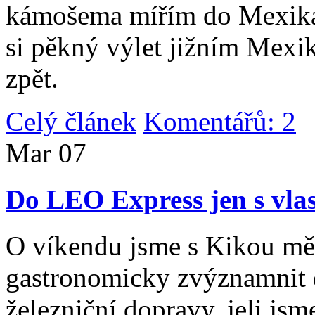
kámošema mířím do Mexika,
si pěkný výlet jižním Mexi
zpět.
Celý článek
Komentářů: 2
|
Mar
07
Do LEO Express jen s vlas
O víkendu jsme s Kikou měl
gastronomicky zvýznamnit d
železniční dopravy, jeli js