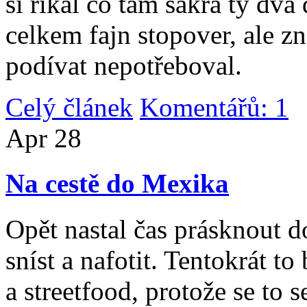
si říkal co tam sakra ty dv
celkem fajn stopover, ale z
podívat nepotřeboval.
Celý článek
Komentářů: 1
|
Apr
28
Na cestě do Mexika
Opět nastal čas prásknout d
sníst a nafotit. Tentokrát to
a streetfood, protože se to s