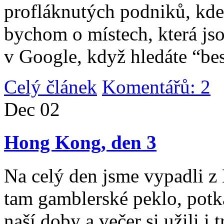
profláknutých podniků, kde 
bychom o místech, která jso
v Google, když hledáte “be
Celý článek
Komentářů: 2
|
Dec
02
Hong Kong, den 3
Na celý den jsme vypadli 
tam gamblerské peklo, potk
naší doby a večer si užili i 