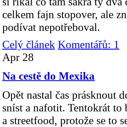
si říkal co tam sakra ty dv
celkem fajn stopover, ale z
podívat nepotřeboval.
Celý článek
Komentářů: 1
|
Apr
28
Na cestě do Mexika
Opět nastal čas prásknout d
sníst a nafotit. Tentokrát to
a streetfood, protože se to s