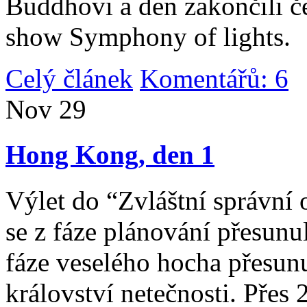
Buddhovi a den zakončili č
show Symphony of lights.
Celý článek
Komentářů: 6
|
Nov
29
Hong Kong, den 1
Výlet do “Zvláštní správní 
se z fáze plánování přesunul 
fáze veselého hocha přesunu
království netečnosti. Přes