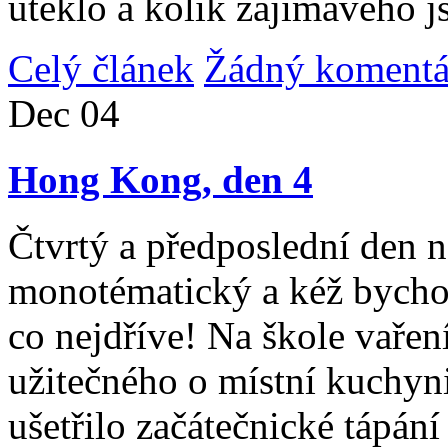
uteklo a kolik zajímavého j
Celý článek
Žádný komentá
Dec
04
Hong Kong, den 4
Čtvrtý a předposlední den n
monotématický a kéž bycho
co nejdříve! Na škole vařen
užitečného o místní kuchyni
ušetřilo začátečnické tápán