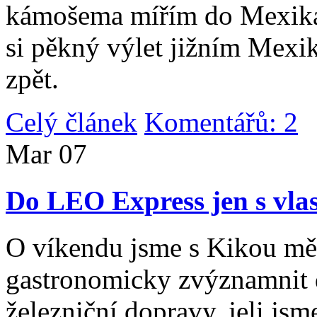
kámošema mířím do Mexika,
si pěkný výlet jižním Mexi
zpět.
Celý článek
Komentářů: 2
|
Mar
07
Do LEO Express jen s vlas
O víkendu jsme s Kikou měl
gastronomicky zvýznamnit d
železniční dopravy, jeli js