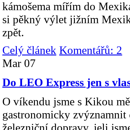
kámošema mířím do Mexika,
si pěkný výlet jižním Mexi
zpět.
Celý článek
Komentářů: 2
|
Mar
07
Do LEO Express jen s vlas
O víkendu jsme s Kikou měl
gastronomicky zvýznamnit d
železniční dopravy, jeli js