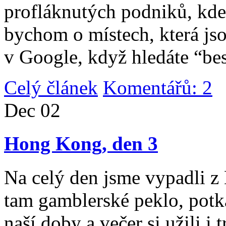
profláknutých podniků, kde 
bychom o místech, která jso
v Google, když hledáte “be
Celý článek
Komentářů: 2
|
Dec
02
Hong Kong, den 3
Na celý den jsme vypadli 
tam gamblerské peklo, potk
naší doby a večer si užili i 