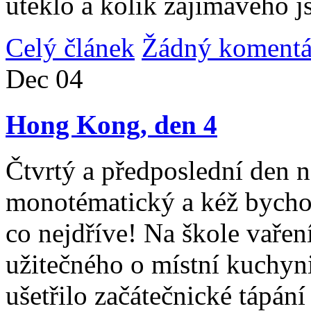
uteklo a kolik zajímavého j
Celý článek
Žádný komentá
Dec
04
Hong Kong, den 4
Čtvrtý a předposlední den n
monotématický a kéž bycho
co nejdříve! Na škole vařen
užitečného o místní kuchyni
ušetřilo začátečnické tápán