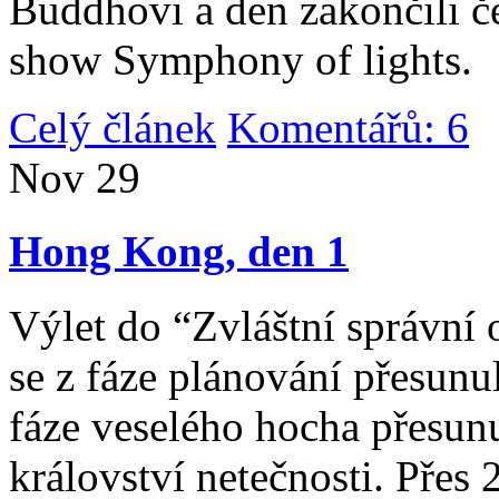
Buddhovi a den zakončili č
show Symphony of lights.
Celý článek
Komentářů: 6
|
Nov
29
Hong Kong, den 1
Výlet do “Zvláštní správní 
se z fáze plánování přesunul 
fáze veselého hocha přesunu
království netečnosti. Přes