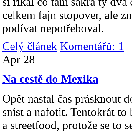
si říkal co tam sakra ty dv
celkem fajn stopover, ale z
podívat nepotřeboval.
Celý článek
Komentářů: 1
|
Apr
28
Na cestě do Mexika
Opět nastal čas prásknout d
sníst a nafotit. Tentokrát to
a streetfood, protože se to s