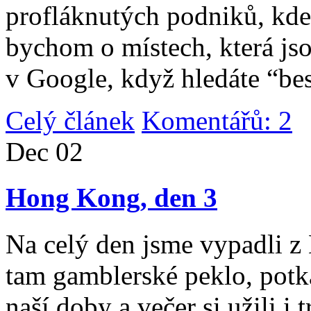
profláknutých podniků, kde 
bychom o místech, která jso
v Google, když hledáte “be
Celý článek
Komentářů: 2
|
Dec
02
Hong Kong, den 3
Na celý den jsme vypadli 
tam gamblerské peklo, potk
naší doby a večer si užili i 