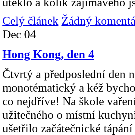
uteklo a kolik zajímavého j
Celý článek
Žádný komentá
Dec
04
Hong Kong, den 4
Čtvrtý a předposlední den n
monotématický a kéž bycho
co nejdříve! Na škole vařen
užitečného o místní kuchyni
ušetřilo začátečnické tápán