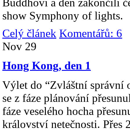
Buddhovi a den zakončili č
show Symphony of lights.
Celý článek
Komentářů: 6
|
Nov
29
Hong Kong, den 1
Výlet do “Zvláštní správní 
se z fáze plánování přesunul 
fáze veselého hocha přesunu
království netečnosti. Přes