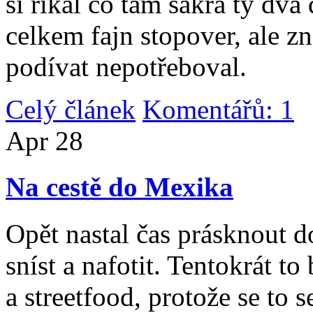
si říkal co tam sakra ty dv
celkem fajn stopover, ale z
podívat nepotřeboval.
Celý článek
Komentářů: 1
|
Apr
28
Na cestě do Mexika
Opět nastal čas prásknout d
sníst a nafotit. Tentokrát to
a streetfood, protože se to s