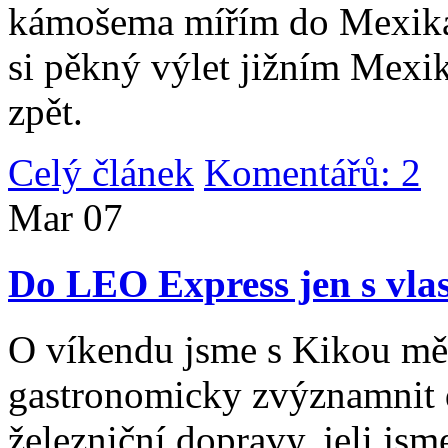
kámošema mířím do Mexika,
si pěkný výlet jižním Mexi
zpět.
Celý článek
Komentářů: 2
|
Mar
07
Do LEO Express jen s vlas
O víkendu jsme s Kikou měl
gastronomicky zvýznamnit d
železniční dopravy, jeli js