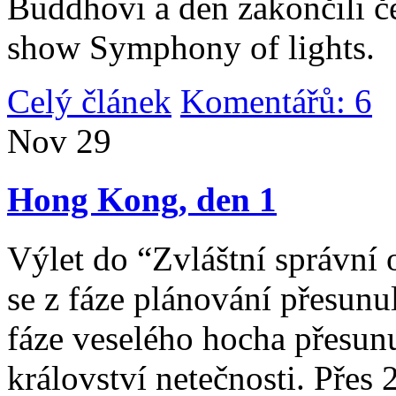
Buddhovi a den zakončili č
show Symphony of lights.
Celý článek
Komentářů: 6
|
Nov
29
Hong Kong, den 1
Výlet do “Zvláštní správní 
se z fáze plánování přesunul 
fáze veselého hocha přesunu
království netečnosti. Přes