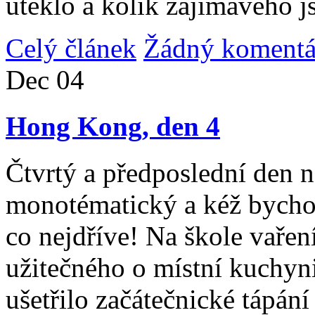
uteklo a kolik zajímavého j
Celý článek
Žádný komentá
Dec
04
Hong Kong, den 4
Čtvrtý a předposlední den n
monotématický a kéž bycho
co nejdříve! Na škole vařen
užitečného o místní kuchyni
ušetřilo začátečnické tápán