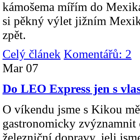
kámošema mířím do Mexika,
si pěkný výlet jižním Mexi
zpět.
Celý článek
Komentářů: 2
|
Mar
07
Do LEO Express jen s vlas
O víkendu jsme s Kikou měl
gastronomicky zvýznamnit d
železniční dopravy, jeli js