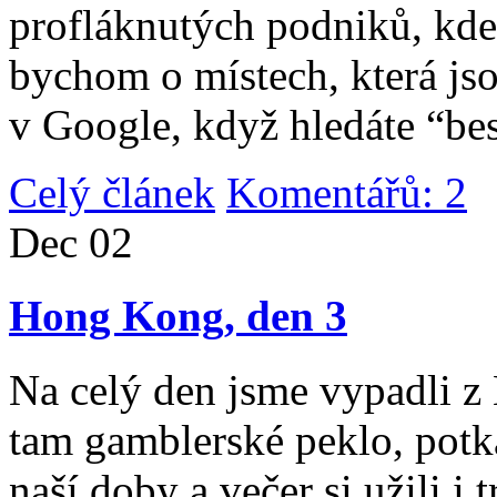
profláknutých podniků, kde 
bychom o místech, která jso
v Google, když hledáte “be
Celý článek
Komentářů: 2
|
Dec
02
Hong Kong, den 3
Na celý den jsme vypadli 
tam gamblerské peklo, potk
naší doby a večer si užili i 