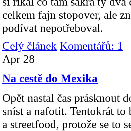
si říkal co tam sakra ty dv
celkem fajn stopover, ale z
podívat nepotřeboval.
Celý článek
Komentářů: 1
|
Apr
28
Na cestě do Mexika
Opět nastal čas prásknout d
sníst a nafotit. Tentokrát to
a streetfood, protože se to s