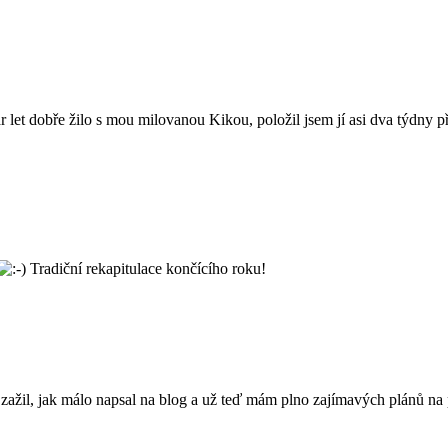
pár let dobře žilo s mou milovanou Kikou, položil jsem jí asi dva týdny
Tradiční rekapitulace končícího roku!
ažil, jak málo napsal na blog a už teď mám plno zajímavých plánů na p