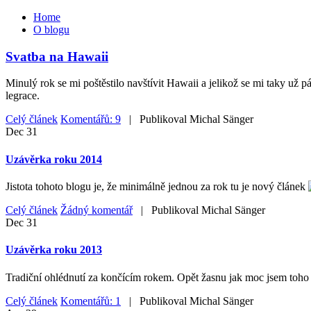
Home
O blogu
Svatba na Hawaii
Minulý rok se mi poštěstilo navštívit Hawaii a jelikož se mi taky už 
legrace.
Celý článek
Komentářů: 9
| Publikoval
Michal Sänger
Dec
31
Uzávěrka roku 2014
Jistota tohoto blogu je, že minimálně jednou za rok tu je nový článek
Celý článek
Žádný komentář
| Publikoval
Michal Sänger
Dec
31
Uzávěrka roku 2013
Tradiční ohlédnutí za končícím rokem. Opět žasnu jak moc jsem toho z
Celý článek
Komentářů: 1
| Publikoval
Michal Sänger