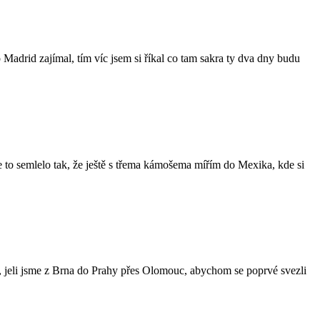
 Madrid zajímal, tím víc jsem si říkal co tam sakra ty dva dny budu
 se to semlelo tak, že ještě s třema kámošema mířím do Mexika, kde si
, jeli jsme z Brna do Prahy přes Olomouc, abychom se poprvé svezli