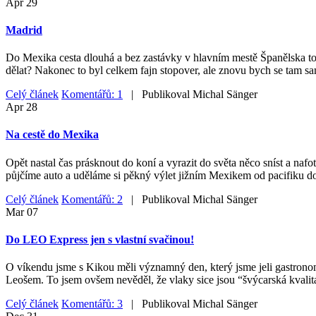
Apr
29
Madrid
Do Mexika cesta dlouhá a bez zastávky v hlavním mestě Španělska to ne
dělat? Nakonec to byl celkem fajn stopover, ale znovu bych se tam sa
Celý článek
Komentářů: 1
| Publikoval
Michal Sänger
Apr
28
Na cestě do Mexika
Opět nastal čas prásknout do koní a vyrazit do světa něco sníst a nafo
půjčíme auto a uděláme si pěkný výlet jižním Mexikem od pacifiku do
Celý článek
Komentářů: 2
| Publikoval
Michal Sänger
Mar
07
Do LEO Express jen s vlastní svačinou!
O víkendu jsme s Kikou měli významný den, který jsme jeli gastrono
Leošem. To jsem ovšem nevěděl, že vlaky sice jsou “švýcarská kvalita
Celý článek
Komentářů: 3
| Publikoval
Michal Sänger