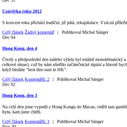
Dec
31
Uzávěrka roku 2012
S koncem roku přichází tradiční, již pátá, rekapitulace. Vzácná příleži
Celý článek
Žádný komentář
| Publikoval
Michal Sänger
Dec
04
Hong Kong, den 4
Čtvrtý a předposlední den našeho výletu byl totálně monotématický a 
celkové situaci, což by nám ušetřilo začátečnické tápání a hlavně byc
když hledáte “best dim sum in HK”.
Celý článek
Komentářů: 2
| Publikoval
Michal Sänger
Dec
02
Hong Kong, den 3
Na celý den jsme vypadli z Hong Kongu do Macau, viděli tam gamblersk
bytu, kam jsme chtěli.
Celý článek
Komentářů: 3
| Publikoval
Michal Sänger
Nov
30