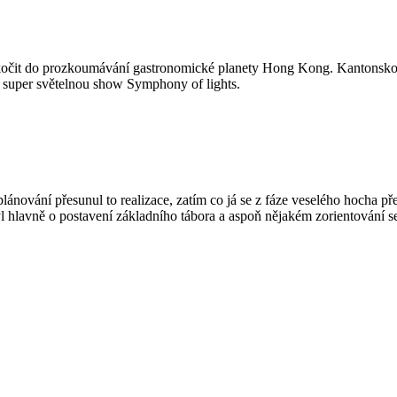
 skočit do prozkoumávání gastronomické planety Hong Kong. Kantonskou 
 super světelnou show Symphony of lights.
plánování přesunul to realizace, zatím co já se z fáze veselého hocha př
 hlavně o postavení základního tábora a aspoň nějakém zorientování s