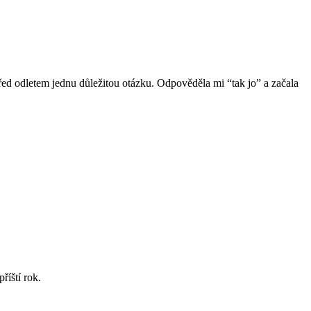
 před odletem jednu důležitou otázku. Odpověděla mi “tak jo” a začala
říští rok.