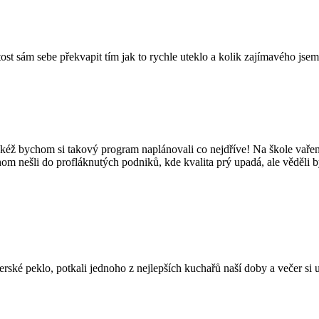
tost sám sebe překvapit tím jak to rychle uteklo a kolik zajímavého jsem
kéž bychom si takový program naplánovali co nejdříve! Na škole vaření
hom nešli do profláknutých podniků, kde kvalita prý upadá, ale věděli 
é peklo, potkali jednoho z nejlepších kuchařů naší doby a večer si užil