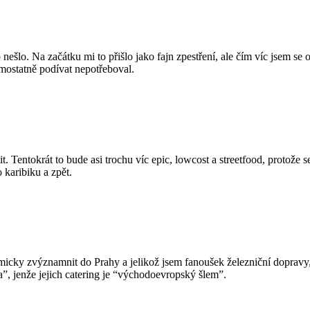
šlo. Na začátku mi to přišlo jako fajn zpestření, ale čím víc jsem se o
mostatně podívat nepotřeboval.
tit. Tentokrát to bude asi trochu víc epic, lowcost a streetfood, protože
 karibiku a zpět.
micky zvýznamnit do Prahy a jelikož jsem fanoušek železniční dopravy
”, jenže jejich catering je “východoevropský šlem”.