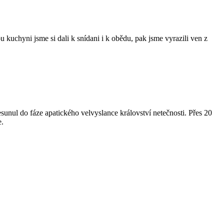
kuchyni jsme si dali k snídani i k obědu, pak jsme vyrazili ven z
esunul do fáze apatického velvyslance království netečnosti. Přes 20
e.