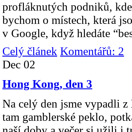
profláknutých podniků, kde 
bychom o místech, která jso
v Google, když hledáte “be
Celý článek
Komentářů: 2
|
Dec
02
Hong Kong, den 3
Na celý den jsme vypadli 
tam gamblerské peklo, potk
naší doby a večer si užili i 