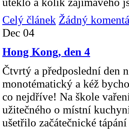
uteklo a kolik zajímavého j
Celý článek
Žádný komentá
Dec
04
Hong Kong, den 4
Čtvrtý a předposlední den n
monotématický a kéž bycho
co nejdříve! Na škole vařen
užitečného o místní kuchyni
ušetřilo začátečnické tápán