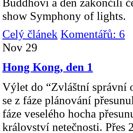
Buddhovi a den zakončili č
show Symphony of lights.
Celý článek
Komentářů: 6
|
Nov
29
Hong Kong, den 1
Výlet do “Zvláštní správní 
se z fáze plánování přesunul 
fáze veselého hocha přesunu
království netečnosti. Přes