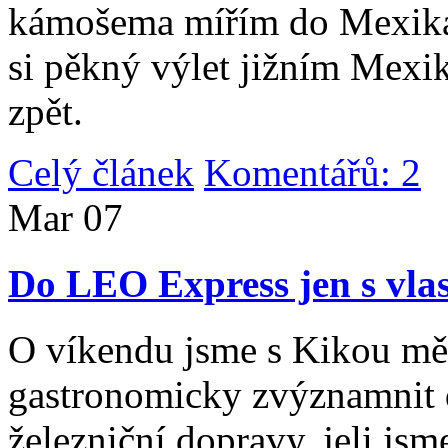
kámošema mířím do Mexika,
si pěkný výlet jižním Mexi
zpět.
Celý článek
Komentářů: 2
|
Mar
07
Do LEO Express jen s vlas
O víkendu jsme s Kikou měl
gastronomicky zvýznamnit d
železniční dopravy, jeli js