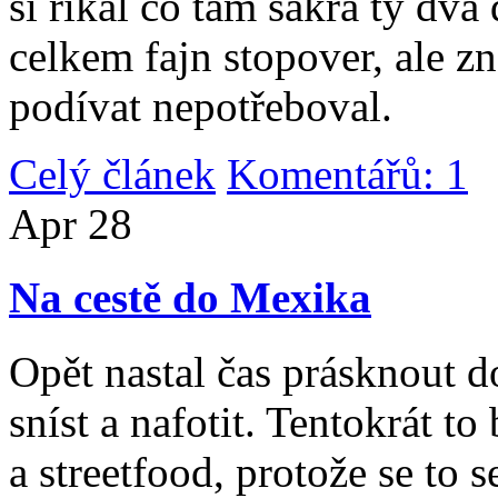
si říkal co tam sakra ty dv
celkem fajn stopover, ale z
podívat nepotřeboval.
Celý článek
Komentářů: 1
|
Apr
28
Na cestě do Mexika
Opět nastal čas prásknout d
sníst a nafotit. Tentokrát to
a streetfood, protože se to s