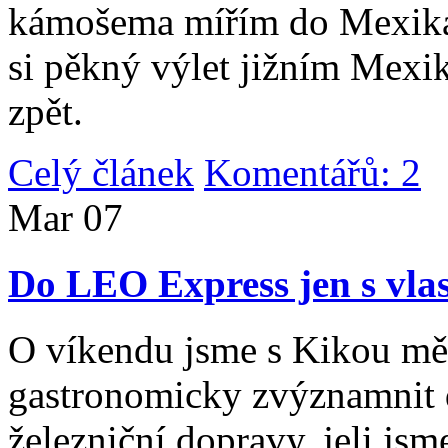
kámošema mířím do Mexika,
si pěkný výlet jižním Mexi
zpět.
Celý článek
Komentářů: 2
|
Mar
07
Do LEO Express jen s vlas
O víkendu jsme s Kikou měl
gastronomicky zvýznamnit d
železniční dopravy, jeli js