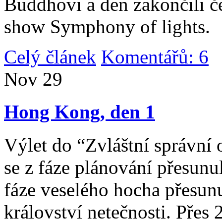
Buddhovi a den zakončili č
show Symphony of lights.
Celý článek
Komentářů: 6
|
Nov
29
Hong Kong, den 1
Výlet do “Zvláštní správní 
se z fáze plánování přesunul 
fáze veselého hocha přesunu
království netečnosti. Přes