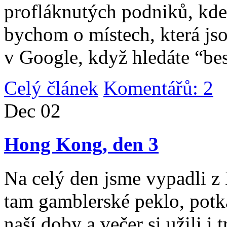
profláknutých podniků, kde 
bychom o místech, která jso
v Google, když hledáte “be
Celý článek
Komentářů: 2
|
Dec
02
Hong Kong, den 3
Na celý den jsme vypadli 
tam gamblerské peklo, potk
naší doby a večer si užili i 