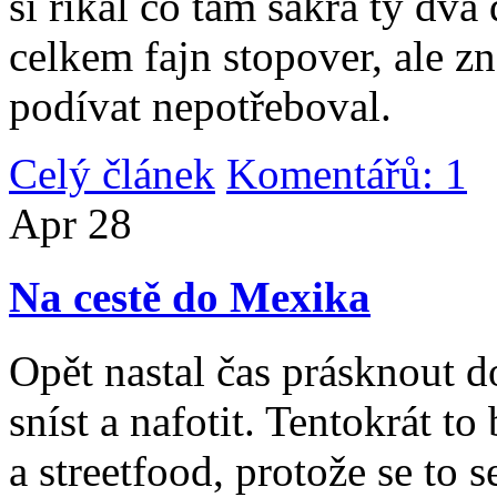
si říkal co tam sakra ty dv
celkem fajn stopover, ale z
podívat nepotřeboval.
Celý článek
Komentářů: 1
|
Apr
28
Na cestě do Mexika
Opět nastal čas prásknout d
sníst a nafotit. Tentokrát to
a streetfood, protože se to s