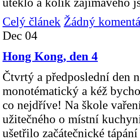
uteklo a kolik zajímavého j
Celý článek
Žádný komentá
Dec
04
Hong Kong, den 4
Čtvrtý a předposlední den n
monotématický a kéž bycho
co nejdříve! Na škole vařen
užitečného o místní kuchyni
ušetřilo začátečnické tápán