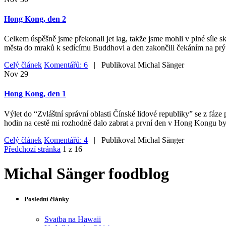
Hong Kong, den 2
Celkem úspěšně jsme překonali jet lag, takže jsme mohli v plné síle
města do mraků k sedícímu Buddhovi a den zakončili čekáním na prý
Celý článek
Komentářů: 6
| Publikoval
Michal Sänger
Nov
29
Hong Kong, den 1
Výlet do “Zvláštní správní oblasti Čínské lidové republiky” se z fáze 
hodin na cestě mi rozhodně dalo zabrat a první den v Hong Kongu byl
Celý článek
Komentářů: 4
| Publikoval
Michal Sänger
Předchozí stránka
1 z 16
Michal Sänger foodblog
Poslední články
Svatba na Hawaii