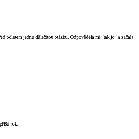
 před odletem jednu důležitou otázku. Odpověděla mi “tak jo” a začala
říští rok.