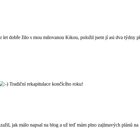
pár let dobře žilo s mou milovanou Kikou, položil jsem jí asi dva týdny
Tradiční rekapitulace končícího roku!
ažil, jak málo napsal na blog a už teď mám plno zajímavých plánů na p