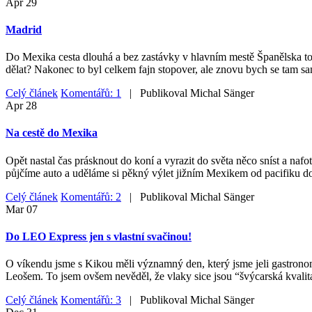
Apr
29
Madrid
Do Mexika cesta dlouhá a bez zastávky v hlavním mestě Španělska to ne
dělat? Nakonec to byl celkem fajn stopover, ale znovu bych se tam sa
Celý článek
Komentářů: 1
| Publikoval
Michal Sänger
Apr
28
Na cestě do Mexika
Opět nastal čas prásknout do koní a vyrazit do světa něco sníst a nafo
půjčíme auto a uděláme si pěkný výlet jižním Mexikem od pacifiku do
Celý článek
Komentářů: 2
| Publikoval
Michal Sänger
Mar
07
Do LEO Express jen s vlastní svačinou!
O víkendu jsme s Kikou měli významný den, který jsme jeli gastrono
Leošem. To jsem ovšem nevěděl, že vlaky sice jsou “švýcarská kvalita
Celý článek
Komentářů: 3
| Publikoval
Michal Sänger