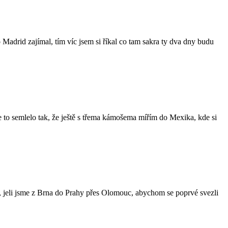
 Madrid zajímal, tím víc jsem si říkal co tam sakra ty dva dny budu
 se to semlelo tak, že ještě s třema kámošema mířím do Mexika, kde si
, jeli jsme z Brna do Prahy přes Olomouc, abychom se poprvé svezli