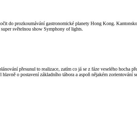
 skočit do prozkoumávání gastronomické planety Hong Kong. Kantonskou 
 super světelnou show Symphony of lights.
plánování přesunul to realizace, zatím co já se z fáze veselého hocha př
 hlavně o postavení základního tábora a aspoň nějakém zorientování s