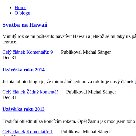
Home
O blogu
Svatba na Hawaii
Minulý rok se mi poštěstilo navštívit Hawaii a jelikož se mi taky už 
legrace.
Celý článek
Komentářů: 9
| Publikoval
Michal Sänger
Dec
31
Uzávěrka roku 2014
Jistota tohoto blogu je, že minimálně jednou za rok tu je nový článek
Celý článek
Žádný komentář
| Publikoval
Michal Sänger
Dec
31
Uzávěrka roku 2013
Tradiční ohlédnutí za končícím rokem. Opět žasnu jak moc jsem toho z
Celý článek
Komentářů: 1
| Publikoval
Michal Sänger