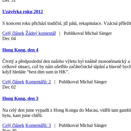
Dec
31
Uzávěrka roku 2012
S koncem roku přichází tradiční, již pátá, rekapitulace. Vzácná příleži
Celý článek
Žádný komentář
| Publikoval
Michal Sänger
Dec
04
Hong Kong, den 4
Čtvrtý a předposlední den našeho výletu byl totálně monotématický a 
celkové situaci, což by nám ušetřilo začátečnické tápání a hlavně byc
když hledáte “best dim sum in HK”.
Celý článek
Komentářů: 2
| Publikoval
Michal Sänger
Dec
02
Hong Kong, den 3
Na celý den jsme vypadli z Hong Kongu do Macau, viděli tam gamblersk
bytu, kam jsme chtěli.
Celý článek
Komentářů: 3
| Publikoval
Michal Sänger
Nov
30