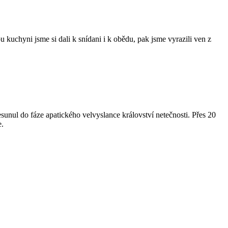
kuchyni jsme si dali k snídani i k obědu, pak jsme vyrazili ven z
esunul do fáze apatického velvyslance království netečnosti. Přes 20
e.