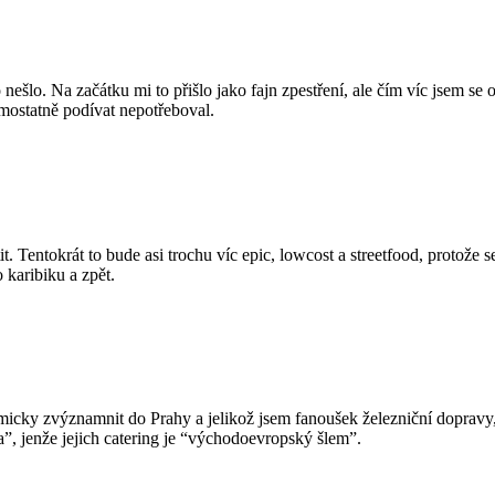
šlo. Na začátku mi to přišlo jako fajn zpestření, ale čím víc jsem se o
mostatně podívat nepotřeboval.
tit. Tentokrát to bude asi trochu víc epic, lowcost a streetfood, protože
 karibiku a zpět.
micky zvýznamnit do Prahy a jelikož jsem fanoušek železniční dopravy
”, jenže jejich catering je “východoevropský šlem”.