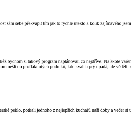
tost sám sebe překvapit tím jak to rychle uteklo a kolik zajímavého jsem
kéž bychom si takový program naplánovali co nejdříve! Na škole vaření
hom nešli do profláknutých podniků, kde kvalita prý upadá, ale věděli 
é peklo, potkali jednoho z nejlepších kuchařů naší doby a večer si užil