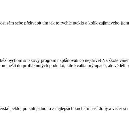
tost sám sebe překvapit tím jak to rychle uteklo a kolik zajímavého jsem
kéž bychom si takový program naplánovali co nejdříve! Na škole vaření
hom nešli do profláknutých podniků, kde kvalita prý upadá, ale věděli 
é peklo, potkali jednoho z nejlepších kuchařů naší doby a večer si užil