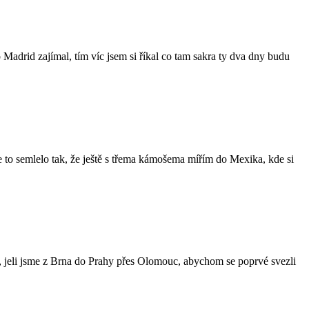
 Madrid zajímal, tím víc jsem si říkal co tam sakra ty dva dny budu
 se to semlelo tak, že ještě s třema kámošema mířím do Mexika, kde si
, jeli jsme z Brna do Prahy přes Olomouc, abychom se poprvé svezli