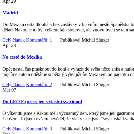
Apr
29
Madrid
Do Mexika cesta dlouhá a bez zastávky v hlavním mestě Španělska to ne
dělat? Nakonec to byl celkem fajn stopover, ale znovu bych se tam sa
Celý článek
Komentářů: 1
| Publikoval
Michal Sänger
Apr
28
Na cestě do Mexika
Opět nastal čas prásknout do koní a vyrazit do světa něco sníst a nafo
půjčíme auto a uděláme si pěkný výlet jižním Mexikem od pacifiku do
Celý článek
Komentářů: 2
| Publikoval
Michal Sänger
Mar
07
Do LEO Express jen s vlastní svačinou!
O víkendu jsme s Kikou měli významný den, který jsme jeli gastrono
Leošem. To jsem ovšem nevěděl, že vlaky sice jsou “švýcarská kvalita
Celý článek
Komentářů: 3
| Publikoval
Michal Sänger