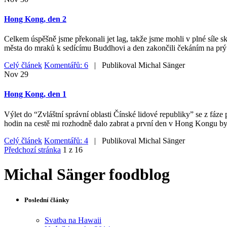
Hong Kong, den 2
Celkem úspěšně jsme překonali jet lag, takže jsme mohli v plné síle
města do mraků k sedícímu Buddhovi a den zakončili čekáním na prý
Celý článek
Komentářů: 6
| Publikoval
Michal Sänger
Nov
29
Hong Kong, den 1
Výlet do “Zvláštní správní oblasti Čínské lidové republiky” se z fáze 
hodin na cestě mi rozhodně dalo zabrat a první den v Hong Kongu byl
Celý článek
Komentářů: 4
| Publikoval
Michal Sänger
Předchozí stránka
1 z 16
Michal Sänger foodblog
Poslední články
Svatba na Hawaii