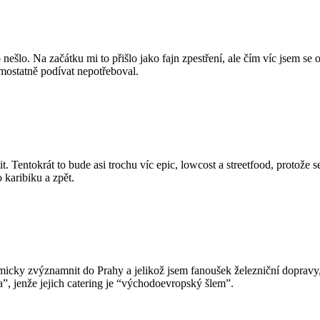
šlo. Na začátku mi to přišlo jako fajn zpestření, ale čím víc jsem se o
mostatně podívat nepotřeboval.
tit. Tentokrát to bude asi trochu víc epic, lowcost a streetfood, protože
 karibiku a zpět.
micky zvýznamnit do Prahy a jelikož jsem fanoušek železniční dopravy
”, jenže jejich catering je “východoevropský šlem”.