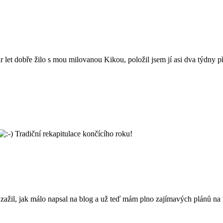
pár let dobře žilo s mou milovanou Kikou, položil jsem jí asi dva týdny
Tradiční rekapitulace končícího roku!
ažil, jak málo napsal na blog a už teď mám plno zajímavých plánů na p