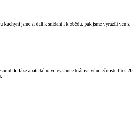
kuchyni jsme si dali k snídani i k obědu, pak jsme vyrazili ven z
esunul do fáze apatického velvyslance království netečnosti. Přes 20
e.