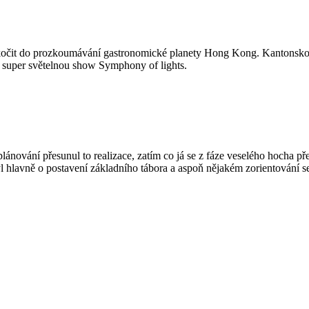
 skočit do prozkoumávání gastronomické planety Hong Kong. Kantonskou 
 super světelnou show Symphony of lights.
plánování přesunul to realizace, zatím co já se z fáze veselého hocha př
 hlavně o postavení základního tábora a aspoň nějakém zorientování s