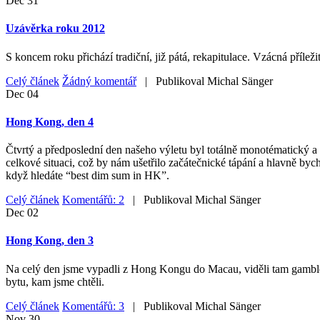
Dec
31
Uzávěrka roku 2012
S koncem roku přichází tradiční, již pátá, rekapitulace. Vzácná příleži
Celý článek
Žádný komentář
| Publikoval
Michal Sänger
Dec
04
Hong Kong, den 4
Čtvrtý a předposlední den našeho výletu byl totálně monotématický a 
celkové situaci, což by nám ušetřilo začátečnické tápání a hlavně byc
když hledáte “best dim sum in HK”.
Celý článek
Komentářů: 2
| Publikoval
Michal Sänger
Dec
02
Hong Kong, den 3
Na celý den jsme vypadli z Hong Kongu do Macau, viděli tam gamblersk
bytu, kam jsme chtěli.
Celý článek
Komentářů: 3
| Publikoval
Michal Sänger
Nov
30