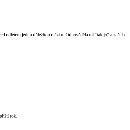
 před odletem jednu důležitou otázku. Odpověděla mi “tak jo” a začala
říští rok.