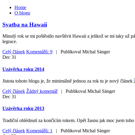
Home
O blogu
Svatba na Hawaii
Minulý rok se mi poštěstilo navštívit Hawaii a jelikož se mi taky už 
legrace.
Celý článek
Komentářů: 9
| Publikoval
Michal Sänger
Dec
31
Uzávěrka roku 2014
Jistota tohoto blogu je, že minimálně jednou za rok tu je nový článek
Celý článek
Žádný komentář
| Publikoval
Michal Sänger
Dec
31
Uzávěrka roku 2013
Tradiční ohlédnutí za končícím rokem. Opět žasnu jak moc jsem toho z
Celý článek
Komentářů: 1
| Publikoval
Michal Sänger