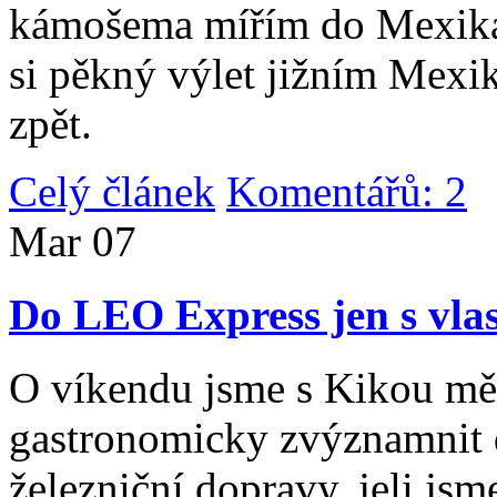
kámošema mířím do Mexika,
si pěkný výlet jižním Mexi
zpět.
Celý článek
Komentářů: 2
|
Mar
07
Do LEO Express jen s vlas
O víkendu jsme s Kikou měl
gastronomicky zvýznamnit d
železniční dopravy, jeli js