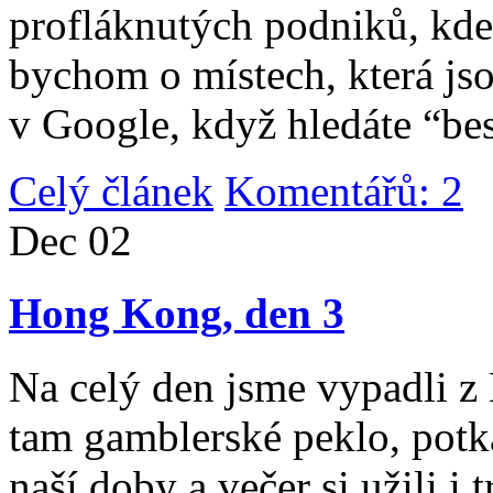
profláknutých podniků, kde 
bychom o místech, která jso
v Google, když hledáte “be
Celý článek
Komentářů: 2
|
Dec
02
Hong Kong, den 3
Na celý den jsme vypadli 
tam gamblerské peklo, potk
naší doby a večer si užili i 