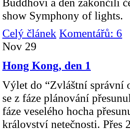
Buddhovi a den zakončili č
show Symphony of lights.
Celý článek
Komentářů: 6
|
Nov
29
Hong Kong, den 1
Výlet do “Zvláštní správní 
se z fáze plánování přesunul 
fáze veselého hocha přesunu
království netečnosti. Přes