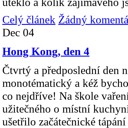
uteklo a kolik zajímavého j
Celý článek
Žádný komentá
Dec
04
Hong Kong, den 4
Čtvrtý a předposlední den n
monotématický a kéž bycho
co nejdříve! Na škole vařen
užitečného o místní kuchyni
ušetřilo začátečnické tápán