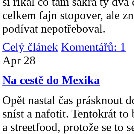
si říkal co tam sakra ty dv
celkem fajn stopover, ale z
podívat nepotřeboval.
Celý článek
Komentářů: 1
|
Apr
28
Na cestě do Mexika
Opět nastal čas prásknout d
sníst a nafotit. Tentokrát to
a streetfood, protože se to s