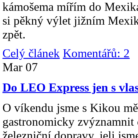
kámošema mířím do Mexika,
si pěkný výlet jižním Mexi
zpět.
Celý článek
Komentářů: 2
|
Mar
07
Do LEO Express jen s vlas
O víkendu jsme s Kikou měl
gastronomicky zvýznamnit d
železniční dopravy, jeli js