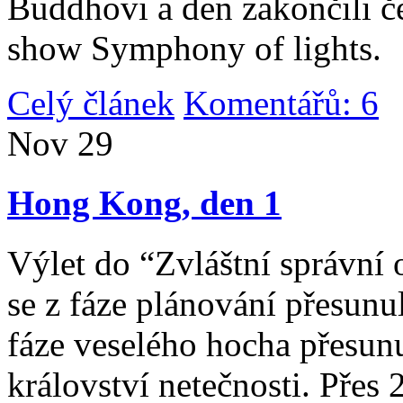
Buddhovi a den zakončili č
show Symphony of lights.
Celý článek
Komentářů: 6
|
Nov
29
Hong Kong, den 1
Výlet do “Zvláštní správní 
se z fáze plánování přesunul 
fáze veselého hocha přesunu
království netečnosti. Přes