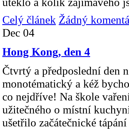
uteklo a kolik zajímavého j
Celý článek
Žádný komentá
Dec
04
Hong Kong, den 4
Čtvrtý a předposlední den n
monotématický a kéž bycho
co nejdříve! Na škole vařen
užitečného o místní kuchyni
ušetřilo začátečnické tápán