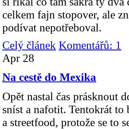
si říkal co tam sakra ty dv
celkem fajn stopover, ale z
podívat nepotřeboval.
Celý článek
Komentářů: 1
|
Apr
28
Na cestě do Mexika
Opět nastal čas prásknout d
sníst a nafotit. Tentokrát to
a streetfood, protože se to s