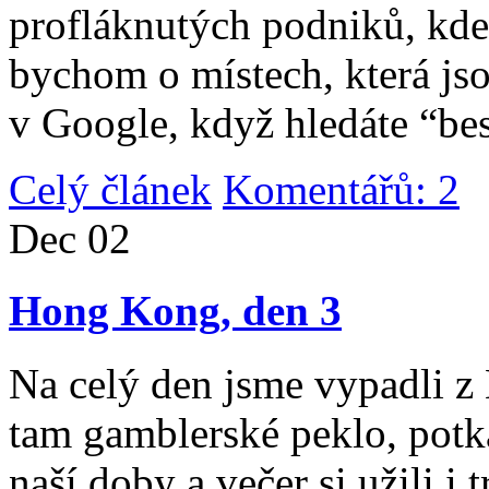
profláknutých podniků, kde 
bychom o místech, která jso
v Google, když hledáte “be
Celý článek
Komentářů: 2
|
Dec
02
Hong Kong, den 3
Na celý den jsme vypadli 
tam gamblerské peklo, potk
naší doby a večer si užili i 