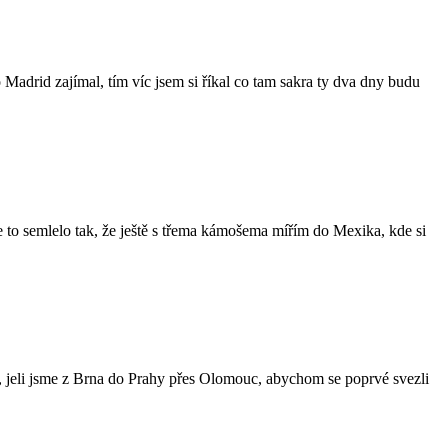
 Madrid zajímal, tím víc jsem si říkal co tam sakra ty dva dny budu
 se to semlelo tak, že ještě s třema kámošema mířím do Mexika, kde si
, jeli jsme z Brna do Prahy přes Olomouc, abychom se poprvé svezli