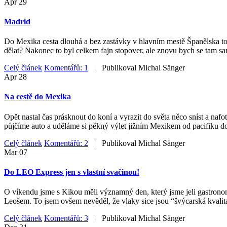
Apr
29
Madrid
Do Mexika cesta dlouhá a bez zastávky v hlavním mestě Španělska to ne
dělat? Nakonec to byl celkem fajn stopover, ale znovu bych se tam sa
Celý článek
Komentářů: 1
| Publikoval
Michal Sänger
Apr
28
Na cestě do Mexika
Opět nastal čas prásknout do koní a vyrazit do světa něco sníst a nafo
půjčíme auto a uděláme si pěkný výlet jižním Mexikem od pacifiku do
Celý článek
Komentářů: 2
| Publikoval
Michal Sänger
Mar
07
Do LEO Express jen s vlastní svačinou!
O víkendu jsme s Kikou měli významný den, který jsme jeli gastrono
Leošem. To jsem ovšem nevěděl, že vlaky sice jsou “švýcarská kvalita
Celý článek
Komentářů: 3
| Publikoval
Michal Sänger