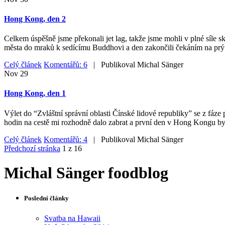
Hong Kong, den 2
Celkem úspěšně jsme překonali jet lag, takže jsme mohli v plné síle
města do mraků k sedícímu Buddhovi a den zakončili čekáním na prý
Celý článek
Komentářů: 6
| Publikoval
Michal Sänger
Nov
29
Hong Kong, den 1
Výlet do “Zvláštní správní oblasti Čínské lidové republiky” se z fáze 
hodin na cestě mi rozhodně dalo zabrat a první den v Hong Kongu byl
Celý článek
Komentářů: 4
| Publikoval
Michal Sänger
Předchozí stránka
1 z 16
Michal Sänger foodblog
Poslední články
Svatba na Hawaii