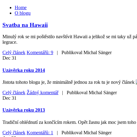
Home
O blogu
Svatba na Hawaii
Minulý rok se mi poštěstilo navštívit Hawaii a jelikož se mi taky už 
legrace.
Celý článek
Komentářů: 9
| Publikoval
Michal Sänger
Dec
31
Uzávěrka roku 2014
Jistota tohoto blogu je, že minimálně jednou za rok tu je nový článek
Celý článek
Žádný komentář
| Publikoval
Michal Sänger
Dec
31
Uzávěrka roku 2013
Tradiční ohlédnutí za končícím rokem. Opět žasnu jak moc jsem toho z
Celý článek
Komentářů: 1
| Publikoval
Michal Sänger