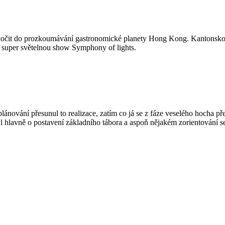
 skočit do prozkoumávání gastronomické planety Hong Kong. Kantonskou 
 super světelnou show Symphony of lights.
plánování přesunul to realizace, zatím co já se z fáze veselého hocha př
 hlavně o postavení základního tábora a aspoň nějakém zorientování s