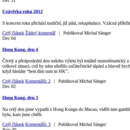
Dec
31
Uzávěrka roku 2012
S koncem roku přichází tradiční, již pátá, rekapitulace. Vzácná příleži
Celý článek
Žádný komentář
| Publikoval
Michal Sänger
Dec
04
Hong Kong, den 4
Čtvrtý a předposlední den našeho výletu byl totálně monotématický a 
celkové situaci, což by nám ušetřilo začátečnické tápání a hlavně byc
když hledáte “best dim sum in HK”.
Celý článek
Komentářů: 2
| Publikoval
Michal Sänger
Dec
02
Hong Kong, den 3
Na celý den jsme vypadli z Hong Kongu do Macau, viděli tam gamblersk
bytu, kam jsme chtěli.
Celý článek
Komentářů: 3
| Publikoval
Michal Sänger
Nov
30