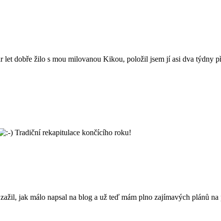
pár let dobře žilo s mou milovanou Kikou, položil jsem jí asi dva týdny
Tradiční rekapitulace končícího roku!
ažil, jak málo napsal na blog a už teď mám plno zajímavých plánů na p