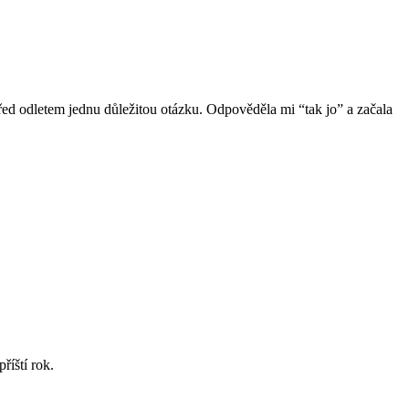
 před odletem jednu důležitou otázku. Odpověděla mi “tak jo” a začala
říští rok.