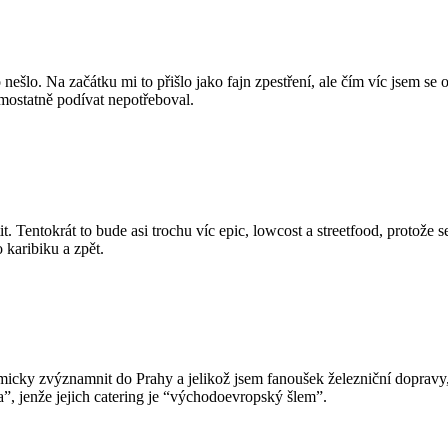
šlo. Na začátku mi to přišlo jako fajn zpestření, ale čím víc jsem se o
mostatně podívat nepotřeboval.
tit. Tentokrát to bude asi trochu víc epic, lowcost a streetfood, protože
 karibiku a zpět.
micky zvýznamnit do Prahy a jelikož jsem fanoušek železniční dopravy
”, jenže jejich catering je “východoevropský šlem”.