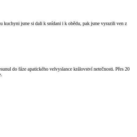
kuchyni jsme si dali k snídani i k obědu, pak jsme vyrazili ven z
esunul do fáze apatického velvyslance království netečnosti. Přes 20
e.