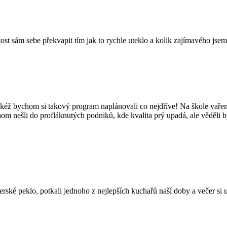
tost sám sebe překvapit tím jak to rychle uteklo a kolik zajímavého jsem
kéž bychom si takový program naplánovali co nejdříve! Na škole vaření
hom nešli do profláknutých podniků, kde kvalita prý upadá, ale věděli 
é peklo, potkali jednoho z nejlepších kuchařů naší doby a večer si užil