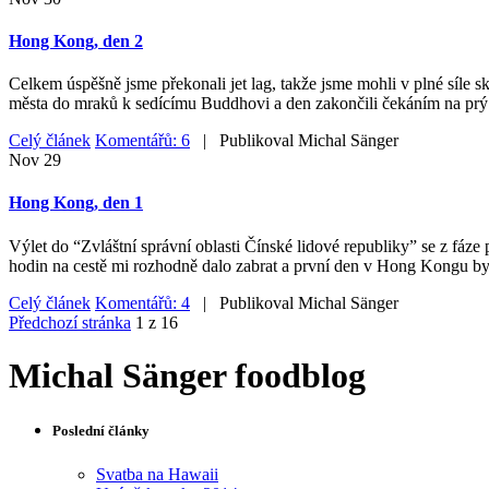
Hong Kong, den 2
Celkem úspěšně jsme překonali jet lag, takže jsme mohli v plné síle
města do mraků k sedícímu Buddhovi a den zakončili čekáním na prý
Celý článek
Komentářů: 6
| Publikoval
Michal Sänger
Nov
29
Hong Kong, den 1
Výlet do “Zvláštní správní oblasti Čínské lidové republiky” se z fáze 
hodin na cestě mi rozhodně dalo zabrat a první den v Hong Kongu byl
Celý článek
Komentářů: 4
| Publikoval
Michal Sänger
Předchozí stránka
1 z 16
Michal Sänger foodblog
Poslední články
Svatba na Hawaii