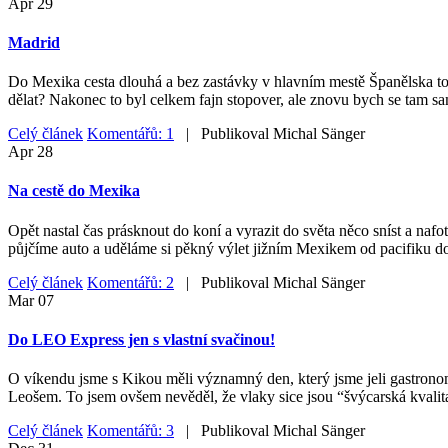
Apr
29
Madrid
Do Mexika cesta dlouhá a bez zastávky v hlavním mestě Španělska to ne
dělat? Nakonec to byl celkem fajn stopover, ale znovu bych se tam sa
Celý článek
Komentářů: 1
| Publikoval
Michal Sänger
Apr
28
Na cestě do Mexika
Opět nastal čas prásknout do koní a vyrazit do světa něco sníst a nafo
půjčíme auto a uděláme si pěkný výlet jižním Mexikem od pacifiku do
Celý článek
Komentářů: 2
| Publikoval
Michal Sänger
Mar
07
Do LEO Express jen s vlastní svačinou!
O víkendu jsme s Kikou měli významný den, který jsme jeli gastrono
Leošem. To jsem ovšem nevěděl, že vlaky sice jsou “švýcarská kvalita
Celý článek
Komentářů: 3
| Publikoval
Michal Sänger