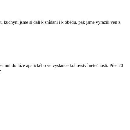
kuchyni jsme si dali k snídani i k obědu, pak jsme vyrazili ven z
esunul do fáze apatického velvyslance království netečnosti. Přes 20
e.