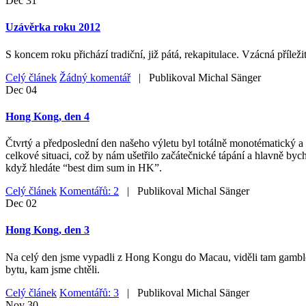
Dec
31
Uzávěrka roku 2012
S koncem roku přichází tradiční, již pátá, rekapitulace. Vzácná příleži
Celý článek
Žádný komentář
| Publikoval
Michal Sänger
Dec
04
Hong Kong, den 4
Čtvrtý a předposlední den našeho výletu byl totálně monotématický a 
celkové situaci, což by nám ušetřilo začátečnické tápání a hlavně byc
když hledáte “best dim sum in HK”.
Celý článek
Komentářů: 2
| Publikoval
Michal Sänger
Dec
02
Hong Kong, den 3
Na celý den jsme vypadli z Hong Kongu do Macau, viděli tam gamblersk
bytu, kam jsme chtěli.
Celý článek
Komentářů: 3
| Publikoval
Michal Sänger
Nov
30