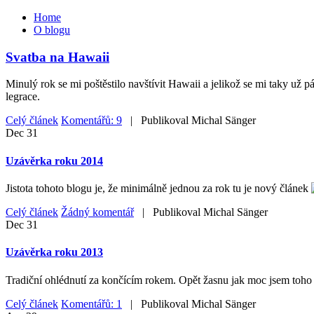
Home
O blogu
Svatba na Hawaii
Minulý rok se mi poštěstilo navštívit Hawaii a jelikož se mi taky už 
legrace.
Celý článek
Komentářů: 9
| Publikoval
Michal Sänger
Dec
31
Uzávěrka roku 2014
Jistota tohoto blogu je, že minimálně jednou za rok tu je nový článek
Celý článek
Žádný komentář
| Publikoval
Michal Sänger
Dec
31
Uzávěrka roku 2013
Tradiční ohlédnutí za končícím rokem. Opět žasnu jak moc jsem toho z
Celý článek
Komentářů: 1
| Publikoval
Michal Sänger