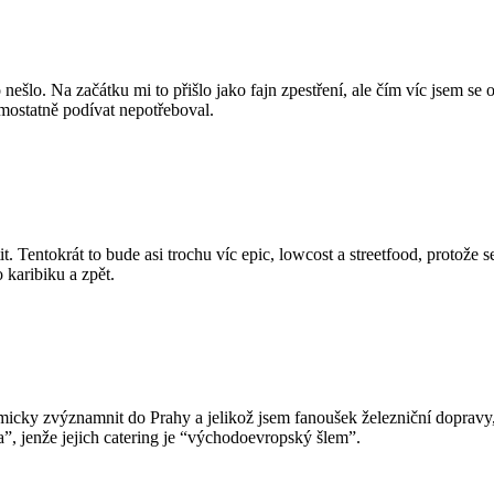
šlo. Na začátku mi to přišlo jako fajn zpestření, ale čím víc jsem se o
mostatně podívat nepotřeboval.
tit. Tentokrát to bude asi trochu víc epic, lowcost a streetfood, protože
 karibiku a zpět.
micky zvýznamnit do Prahy a jelikož jsem fanoušek železniční dopravy
”, jenže jejich catering je “východoevropský šlem”.