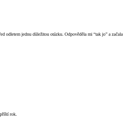
 před odletem jednu důležitou otázku. Odpověděla mi “tak jo” a začala
říští rok.