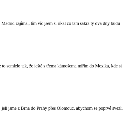
 Madrid zajímal, tím víc jsem si říkal co tam sakra ty dva dny budu
 se to semlelo tak, že ještě s třema kámošema mířím do Mexika, kde si
, jeli jsme z Brna do Prahy přes Olomouc, abychom se poprvé svezli