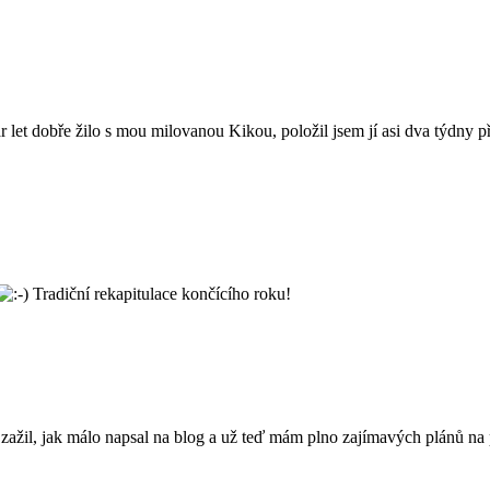
pár let dobře žilo s mou milovanou Kikou, položil jsem jí asi dva týdny
Tradiční rekapitulace končícího roku!
ažil, jak málo napsal na blog a už teď mám plno zajímavých plánů na p