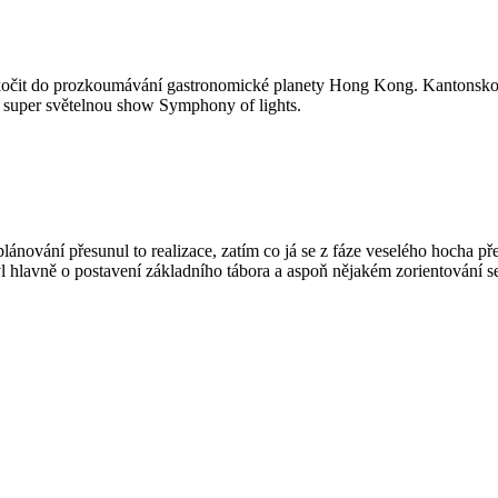
 skočit do prozkoumávání gastronomické planety Hong Kong. Kantonskou 
 super světelnou show Symphony of lights.
plánování přesunul to realizace, zatím co já se z fáze veselého hocha př
 hlavně o postavení základního tábora a aspoň nějakém zorientování s