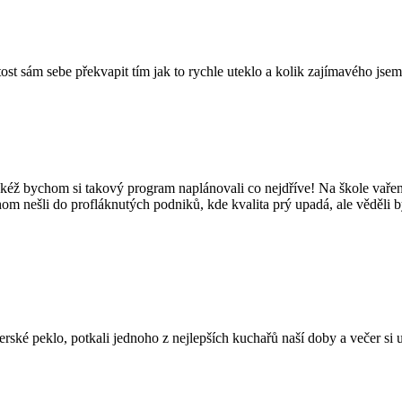
tost sám sebe překvapit tím jak to rychle uteklo a kolik zajímavého jsem
kéž bychom si takový program naplánovali co nejdříve! Na škole vaření
hom nešli do profláknutých podniků, kde kvalita prý upadá, ale věděli 
é peklo, potkali jednoho z nejlepších kuchařů naší doby a večer si užil