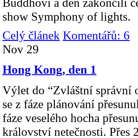
Buddhovi a den zakončili č
show Symphony of lights.
Celý článek
Komentářů: 6
|
Nov
29
Hong Kong, den 1
Výlet do “Zvláštní správní 
se z fáze plánování přesunul 
fáze veselého hocha přesunu
království netečnosti. Přes