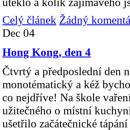
uteklo a kolik zajímavého j
Celý článek
Žádný komentá
Dec
04
Hong Kong, den 4
Čtvrtý a předposlední den n
monotématický a kéž bycho
co nejdříve! Na škole vařen
užitečného o místní kuchyni
ušetřilo začátečnické tápán