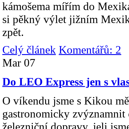
kámošema mířím do Mexika,
si pěkný výlet jižním Mexi
zpět.
Celý článek
Komentářů: 2
|
Mar
07
Do LEO Express jen s vlas
O víkendu jsme s Kikou měl
gastronomicky zvýznamnit d
železniční dopravy, jeli js