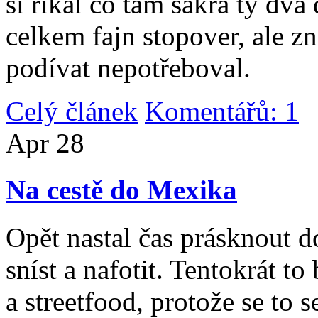
si říkal co tam sakra ty dv
celkem fajn stopover, ale z
podívat nepotřeboval.
Celý článek
Komentářů: 1
|
Apr
28
Na cestě do Mexika
Opět nastal čas prásknout d
sníst a nafotit. Tentokrát to
a streetfood, protože se to s