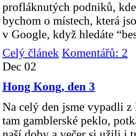
profláknutých podniků, kde 
bychom o místech, která jso
v Google, když hledáte “be
Celý článek
Komentářů: 2
|
Dec
02
Hong Kong, den 3
Na celý den jsme vypadli 
tam gamblerské peklo, potk
naší doby a večer si užili i 