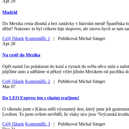
Apr
29
Madrid
Do Mexika cesta dlouhá a bez zastávky v hlavním mestě Španělska to ne
dělat? Nakonec to byl celkem fajn stopover, ale znovu bych se tam sa
Celý článek
Komentářů: 1
| Publikoval
Michal Sänger
Apr
28
Na cestě do Mexika
Opět nastal čas prásknout do koní a vyrazit do světa něco sníst a nafo
půjčíme auto a uděláme si pěkný výlet jižním Mexikem od pacifiku do
Celý článek
Komentářů: 2
| Publikoval
Michal Sänger
Mar
07
Do LEO Express jen s vlastní svačinou!
O víkendu jsme s Kikou měli významný den, který jsme jeli gastrono
Leošem. To jsem ovšem nevěděl, že vlaky sice jsou “švýcarská kvalita
Celý článek
Komentářů: 3
| Publikoval
Michal Sänger