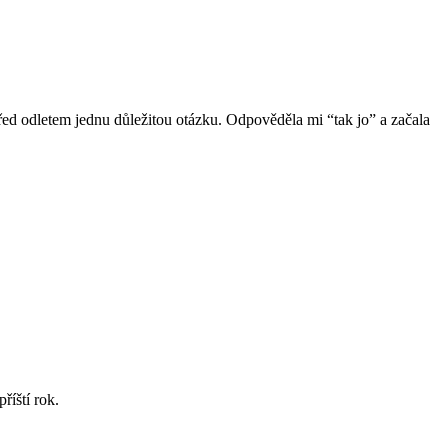
 před odletem jednu důležitou otázku. Odpověděla mi “tak jo” a začala
říští rok.