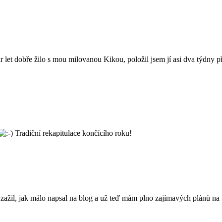
pár let dobře žilo s mou milovanou Kikou, položil jsem jí asi dva týdny
Tradiční rekapitulace končícího roku!
ažil, jak málo napsal na blog a už teď mám plno zajímavých plánů na p