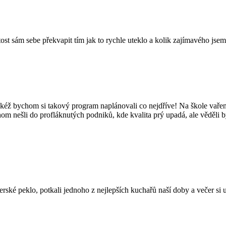
tost sám sebe překvapit tím jak to rychle uteklo a kolik zajímavého jsem
kéž bychom si takový program naplánovali co nejdříve! Na škole vaření
hom nešli do profláknutých podniků, kde kvalita prý upadá, ale věděli 
é peklo, potkali jednoho z nejlepších kuchařů naší doby a večer si užil