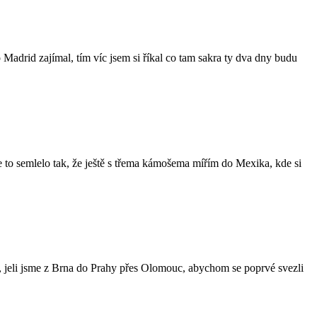
 Madrid zajímal, tím víc jsem si říkal co tam sakra ty dva dny budu
 se to semlelo tak, že ještě s třema kámošema mířím do Mexika, kde si
, jeli jsme z Brna do Prahy přes Olomouc, abychom se poprvé svezli