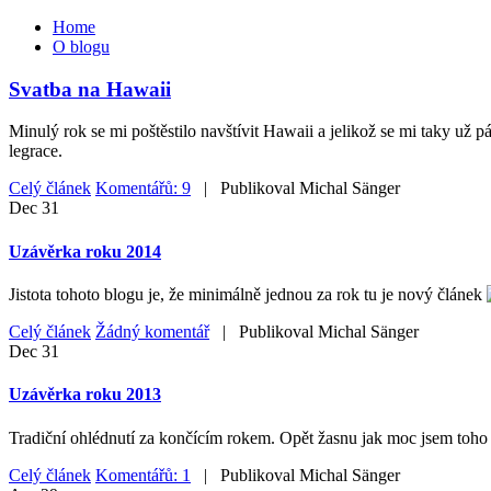
Home
O blogu
Svatba na Hawaii
Minulý rok se mi poštěstilo navštívit Hawaii a jelikož se mi taky už 
legrace.
Celý článek
Komentářů: 9
| Publikoval
Michal Sänger
Dec
31
Uzávěrka roku 2014
Jistota tohoto blogu je, že minimálně jednou za rok tu je nový článek
Celý článek
Žádný komentář
| Publikoval
Michal Sänger
Dec
31
Uzávěrka roku 2013
Tradiční ohlédnutí za končícím rokem. Opět žasnu jak moc jsem toho z
Celý článek
Komentářů: 1
| Publikoval
Michal Sänger