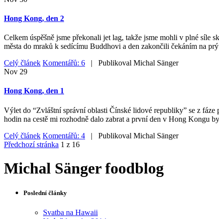
Hong Kong, den 2
Celkem úspěšně jsme překonali jet lag, takže jsme mohli v plné síle
města do mraků k sedícímu Buddhovi a den zakončili čekáním na prý
Celý článek
Komentářů: 6
| Publikoval
Michal Sänger
Nov
29
Hong Kong, den 1
Výlet do “Zvláštní správní oblasti Čínské lidové republiky” se z fáze 
hodin na cestě mi rozhodně dalo zabrat a první den v Hong Kongu byl
Celý článek
Komentářů: 4
| Publikoval
Michal Sänger
Předchozí stránka
1 z 16
Michal Sänger foodblog
Poslední články
Svatba na Hawaii