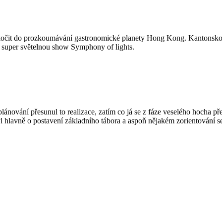
 skočit do prozkoumávání gastronomické planety Hong Kong. Kantonskou 
 super světelnou show Symphony of lights.
plánování přesunul to realizace, zatím co já se z fáze veselého hocha př
 hlavně o postavení základního tábora a aspoň nějakém zorientování s