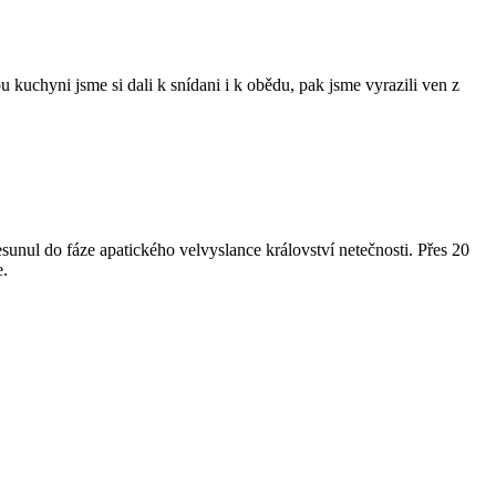
kuchyni jsme si dali k snídani i k obědu, pak jsme vyrazili ven z
esunul do fáze apatického velvyslance království netečnosti. Přes 20
e.