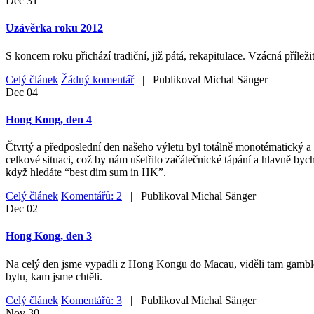
Dec
31
Uzávěrka roku 2012
S koncem roku přichází tradiční, již pátá, rekapitulace. Vzácná příleži
Celý článek
Žádný komentář
| Publikoval
Michal Sänger
Dec
04
Hong Kong, den 4
Čtvrtý a předposlední den našeho výletu byl totálně monotématický a 
celkové situaci, což by nám ušetřilo začátečnické tápání a hlavně byc
když hledáte “best dim sum in HK”.
Celý článek
Komentářů: 2
| Publikoval
Michal Sänger
Dec
02
Hong Kong, den 3
Na celý den jsme vypadli z Hong Kongu do Macau, viděli tam gamblersk
bytu, kam jsme chtěli.
Celý článek
Komentářů: 3
| Publikoval
Michal Sänger
Nov
30