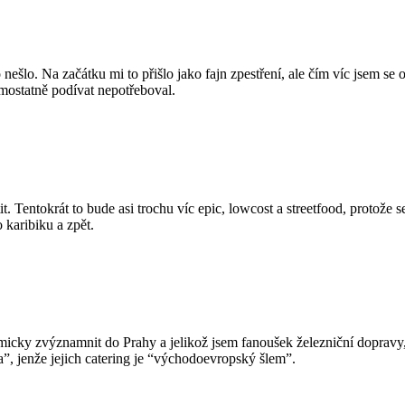
šlo. Na začátku mi to přišlo jako fajn zpestření, ale čím víc jsem se o
mostatně podívat nepotřeboval.
tit. Tentokrát to bude asi trochu víc epic, lowcost a streetfood, protože
 karibiku a zpět.
micky zvýznamnit do Prahy a jelikož jsem fanoušek železniční dopravy
”, jenže jejich catering je “východoevropský šlem”.