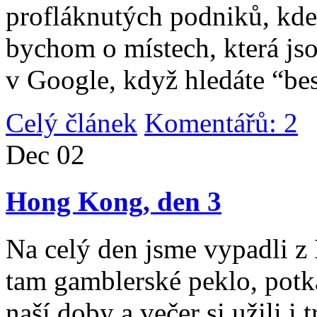
profláknutých podniků, kde 
bychom o místech, která jso
v Google, když hledáte “be
Celý článek
Komentářů: 2
|
Dec
02
Hong Kong, den 3
Na celý den jsme vypadli 
tam gamblerské peklo, potk
naší doby a večer si užili i 