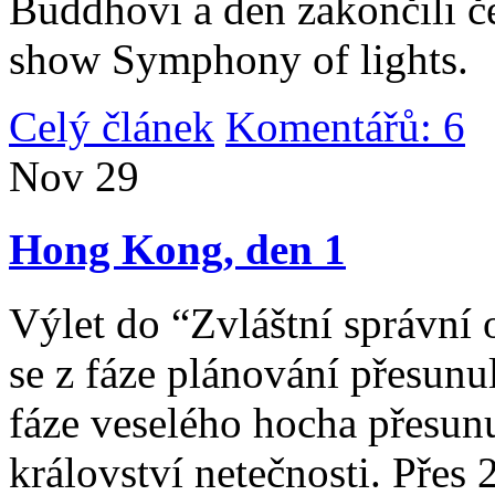
Buddhovi a den zakončili č
show Symphony of lights.
Celý článek
Komentářů: 6
|
Nov
29
Hong Kong, den 1
Výlet do “Zvláštní správní 
se z fáze plánování přesunul 
fáze veselého hocha přesunu
království netečnosti. Přes