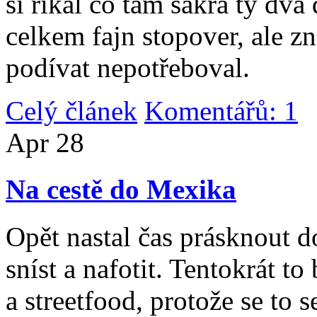
si říkal co tam sakra ty dv
celkem fajn stopover, ale z
podívat nepotřeboval.
Celý článek
Komentářů: 1
|
Apr
28
Na cestě do Mexika
Opět nastal čas prásknout d
sníst a nafotit. Tentokrát to
a streetfood, protože se to s