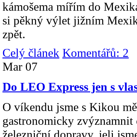
kámošema mířím do Mexika,
si pěkný výlet jižním Mexi
zpět.
Celý článek
Komentářů: 2
|
Mar
07
Do LEO Express jen s vlas
O víkendu jsme s Kikou měl
gastronomicky zvýznamnit d
železniční dopravy, jeli js