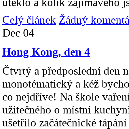
uteklo a kolik zajímavého j
Celý článek
Žádný komentá
Dec
04
Hong Kong, den 4
Čtvrtý a předposlední den n
monotématický a kéž bycho
co nejdříve! Na škole vařen
užitečného o místní kuchyni
ušetřilo začátečnické tápán