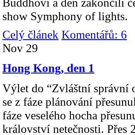
Buddhovi a den zakončili č
show Symphony of lights.
Celý článek
Komentářů: 6
|
Nov
29
Hong Kong, den 1
Výlet do “Zvláštní správní 
se z fáze plánování přesunul 
fáze veselého hocha přesunu
království netečnosti. Přes