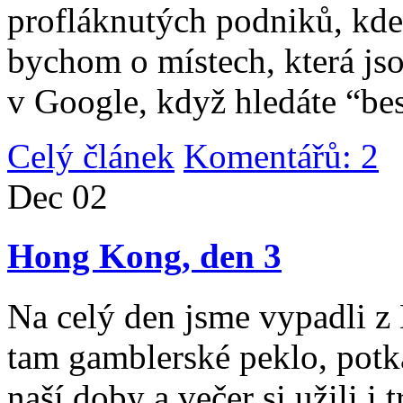
profláknutých podniků, kde 
bychom o místech, která jso
v Google, když hledáte “be
Celý článek
Komentářů: 2
|
Dec
02
Hong Kong, den 3
Na celý den jsme vypadli 
tam gamblerské peklo, potk
naší doby a večer si užili i 