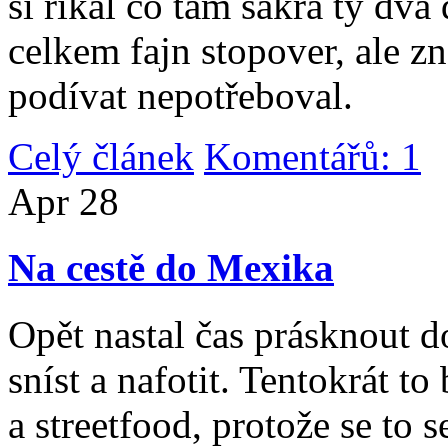
si říkal co tam sakra ty dv
celkem fajn stopover, ale z
podívat nepotřeboval.
Celý článek
Komentářů: 1
|
Apr
28
Na cestě do Mexika
Opět nastal čas prásknout d
sníst a nafotit. Tentokrát to
a streetfood, protože se to s