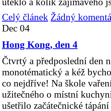
uteklo a kolik zajímavého j
Celý článek
Žádný komentá
Dec
04
Hong Kong, den 4
Čtvrtý a předposlední den n
monotématický a kéž bycho
co nejdříve! Na škole vařen
užitečného o místní kuchyni
ušetřilo začátečnické tápán