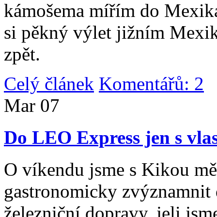
kámošema mířím do Mexika,
si pěkný výlet jižním Mexi
zpět.
Celý článek
Komentářů: 2
|
Mar
07
Do LEO Express jen s vlas
O víkendu jsme s Kikou měl
gastronomicky zvýznamnit d
železniční dopravy, jeli js