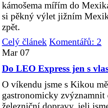
kámošema mířím do Mexika,
si pěkný výlet jižním Mexi
zpět.
Celý článek
Komentářů: 2
|
Mar
07
Do LEO Express jen s vlas
O víkendu jsme s Kikou měl
gastronomicky zvýznamnit d
železniční dopravy, jeli js