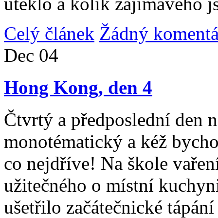
uteklo a kolik zajímavého j
Celý článek
Žádný komentá
Dec
04
Hong Kong, den 4
Čtvrtý a předposlední den n
monotématický a kéž bycho
co nejdříve! Na škole vařen
užitečného o místní kuchyni
ušetřilo začátečnické tápán