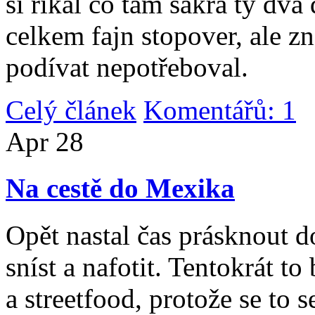
si říkal co tam sakra ty dv
celkem fajn stopover, ale z
podívat nepotřeboval.
Celý článek
Komentářů: 1
|
Apr
28
Na cestě do Mexika
Opět nastal čas prásknout d
sníst a nafotit. Tentokrát to
a streetfood, protože se to s