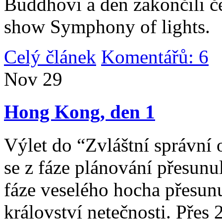
Buddhovi a den zakončili č
show Symphony of lights.
Celý článek
Komentářů: 6
|
Nov
29
Hong Kong, den 1
Výlet do “Zvláštní správní 
se z fáze plánování přesunul 
fáze veselého hocha přesunu
království netečnosti. Přes