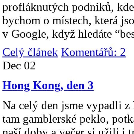
profláknutých podniků, kde 
bychom o místech, která jso
v Google, když hledáte “be
Celý článek
Komentářů: 2
|
Dec
02
Hong Kong, den 3
Na celý den jsme vypadli 
tam gamblerské peklo, potk
naší doby a večer si užili i 