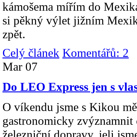
kámošema mířím do Mexika,
si pěkný výlet jižním Mexi
zpět.
Celý článek
Komentářů: 2
|
Mar
07
Do LEO Express jen s vlas
O víkendu jsme s Kikou měl
gastronomicky zvýznamnit d
železniční dopravy, jeli js