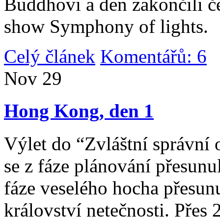
Buddhovi a den zakončili č
show Symphony of lights.
Celý článek
Komentářů: 6
|
Nov
29
Hong Kong, den 1
Výlet do “Zvláštní správní 
se z fáze plánování přesunul 
fáze veselého hocha přesunu
království netečnosti. Přes