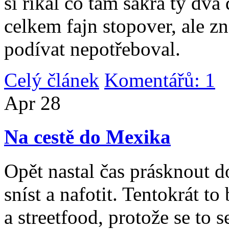
si říkal co tam sakra ty dv
celkem fajn stopover, ale z
podívat nepotřeboval.
Celý článek
Komentářů: 1
|
Apr
28
Na cestě do Mexika
Opět nastal čas prásknout d
sníst a nafotit. Tentokrát to
a streetfood, protože se to s