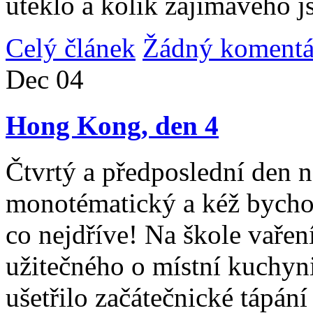
uteklo a kolik zajímavého j
Celý článek
Žádný komentá
Dec
04
Hong Kong, den 4
Čtvrtý a předposlední den n
monotématický a kéž bycho
co nejdříve! Na škole vařen
užitečného o místní kuchyni
ušetřilo začátečnické tápán