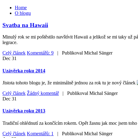
Home
O blogu
Svatba na Hawaii
Minulý rok se mi poštěstilo navštívit Hawaii a jelikož se mi taky už 
legrace.
Celý článek
Komentářů: 9
| Publikoval
Michal Sänger
Dec
31
Uzávěrka roku 2014
Jistota tohoto blogu je, že minimálně jednou za rok tu je nový článek
Celý článek
Žádný komentář
| Publikoval
Michal Sänger
Dec
31
Uzávěrka roku 2013
Tradiční ohlédnutí za končícím rokem. Opět žasnu jak moc jsem toho z
Celý článek
Komentářů: 1
| Publikoval
Michal Sänger