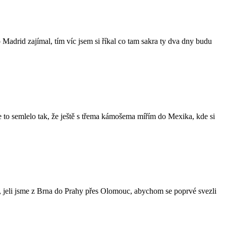
 Madrid zajímal, tím víc jsem si říkal co tam sakra ty dva dny budu
 se to semlelo tak, že ještě s třema kámošema mířím do Mexika, kde si
, jeli jsme z Brna do Prahy přes Olomouc, abychom se poprvé svezli