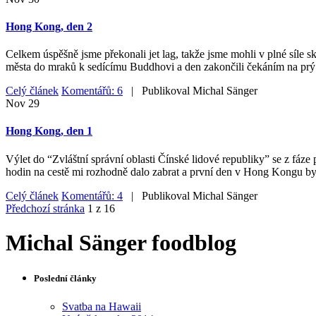
Hong Kong, den 2
Celkem úspěšně jsme překonali jet lag, takže jsme mohli v plné síle
města do mraků k sedícímu Buddhovi a den zakončili čekáním na prý
Celý článek
Komentářů: 6
| Publikoval
Michal Sänger
Nov
29
Hong Kong, den 1
Výlet do “Zvláštní správní oblasti Čínské lidové republiky” se z fáze 
hodin na cestě mi rozhodně dalo zabrat a první den v Hong Kongu byl
Celý článek
Komentářů: 4
| Publikoval
Michal Sänger
Předchozí stránka
1 z 16
Michal Sänger foodblog
Poslední články
Svatba na Hawaii