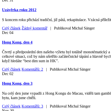
Dec
31
Uzávěrka roku 2012
S koncem roku přichází tradiční, již pátá, rekapitulace. Vzácná příleži
Celý článek
Žádný komentář
| Publikoval
Michal Sänger
Dec
04
Hong Kong, den 4
Čtvrtý a předposlední den našeho výletu byl totálně monotématický a 
celkové situaci, což by nám ušetřilo začátečnické tápání a hlavně byc
když hledáte “best dim sum in HK”.
Celý článek
Komentářů: 2
| Publikoval
Michal Sänger
Dec
02
Hong Kong, den 3
Na celý den jsme vypadli z Hong Kongu do Macau, viděli tam gamblersk
bytu, kam jsme chtěli.
Celý článek
Komentářů: 3
| Publikoval
Michal Sänger
Nov
30