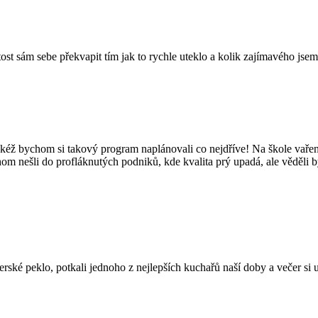
tost sám sebe překvapit tím jak to rychle uteklo a kolik zajímavého jsem
kéž bychom si takový program naplánovali co nejdříve! Na škole vaření
hom nešli do profláknutých podniků, kde kvalita prý upadá, ale věděli 
é peklo, potkali jednoho z nejlepších kuchařů naší doby a večer si užil