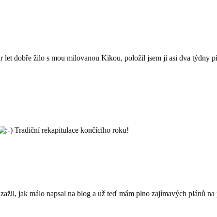
pár let dobře žilo s mou milovanou Kikou, položil jsem jí asi dva týdny
Tradiční rekapitulace končícího roku!
ažil, jak málo napsal na blog a už teď mám plno zajímavých plánů na p