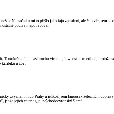
šlo. Na začátku mi to přišlo jako fajn zpestření, ale čím víc jsem se o
mostatně podívat nepotřeboval.
tit. Tentokrát to bude asi trochu víc epic, lowcost a streetfood, protože
 karibiku a zpět.
micky zvýznamnit do Prahy a jelikož jsem fanoušek železniční dopravy
”, jenže jejich catering je “východoevropský šlem”.