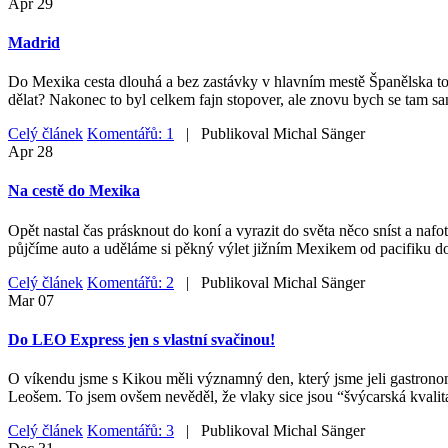
Apr
29
Madrid
Do Mexika cesta dlouhá a bez zastávky v hlavním mestě Španělska to ne
dělat? Nakonec to byl celkem fajn stopover, ale znovu bych se tam sa
Celý článek
Komentářů: 1
| Publikoval
Michal Sänger
Apr
28
Na cestě do Mexika
Opět nastal čas prásknout do koní a vyrazit do světa něco sníst a nafo
půjčíme auto a uděláme si pěkný výlet jižním Mexikem od pacifiku do
Celý článek
Komentářů: 2
| Publikoval
Michal Sänger
Mar
07
Do LEO Express jen s vlastní svačinou!
O víkendu jsme s Kikou měli významný den, který jsme jeli gastrono
Leošem. To jsem ovšem nevěděl, že vlaky sice jsou “švýcarská kvalita
Celý článek
Komentářů: 3
| Publikoval
Michal Sänger