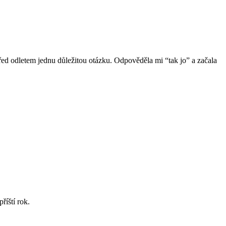
 před odletem jednu důležitou otázku. Odpověděla mi “tak jo” a začala
říští rok.