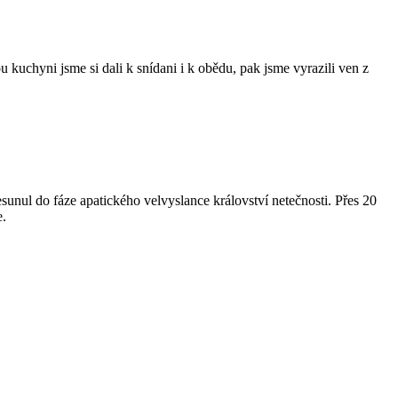
kuchyni jsme si dali k snídani i k obědu, pak jsme vyrazili ven z
esunul do fáze apatického velvyslance království netečnosti. Přes 20
e.