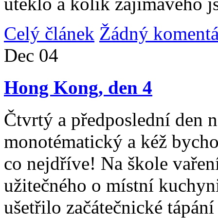
uteklo a kolik zajímavého j
Celý článek
Žádný komentá
Dec
04
Hong Kong, den 4
Čtvrtý a předposlední den n
monotématický a kéž bycho
co nejdříve! Na škole vařen
užitečného o místní kuchyni
ušetřilo začátečnické tápán