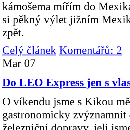
kámošema mířím do Mexika,
si pěkný výlet jižním Mexi
zpět.
Celý článek
Komentářů: 2
|
Mar
07
Do LEO Express jen s vlas
O víkendu jsme s Kikou měl
gastronomicky zvýznamnit d
železniční dopravy, jeli js