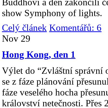
Buddhovi a den zakončili č
show Symphony of lights.
Celý článek
Komentářů: 6
|
Nov
29
Hong Kong, den 1
Výlet do “Zvláštní správní 
se z fáze plánování přesunul 
fáze veselého hocha přesunu
království netečnosti. Přes