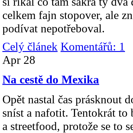
si říkal co tam sakra ty dv
celkem fajn stopover, ale z
podívat nepotřeboval.
Celý článek
Komentářů: 1
|
Apr
28
Na cestě do Mexika
Opět nastal čas prásknout d
sníst a nafotit. Tentokrát to
a streetfood, protože se to s