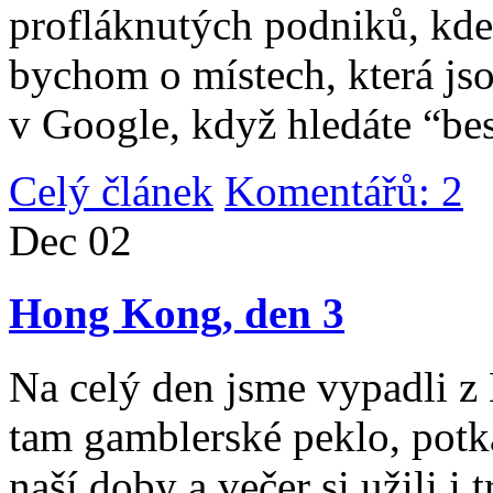
profláknutých podniků, kde 
bychom o místech, která jso
v Google, když hledáte “be
Celý článek
Komentářů: 2
|
Dec
02
Hong Kong, den 3
Na celý den jsme vypadli 
tam gamblerské peklo, potk
naší doby a večer si užili i 