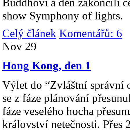
Buddhovi a den zakončili č
show Symphony of lights.
Celý článek
Komentářů: 6
|
Nov
29
Hong Kong, den 1
Výlet do “Zvláštní správní 
se z fáze plánování přesunul 
fáze veselého hocha přesunu
království netečnosti. Přes