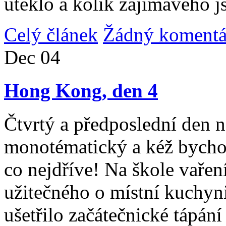
uteklo a kolik zajímavého j
Celý článek
Žádný komentá
Dec
04
Hong Kong, den 4
Čtvrtý a předposlední den n
monotématický a kéž bycho
co nejdříve! Na škole vařen
užitečného o místní kuchyni
ušetřilo začátečnické tápán