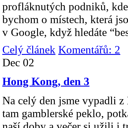
profláknutých podniků, kde 
bychom o místech, která jso
v Google, když hledáte “be
Celý článek
Komentářů: 2
|
Dec
02
Hong Kong, den 3
Na celý den jsme vypadli 
tam gamblerské peklo, potk
naší doby a večer si užili i 