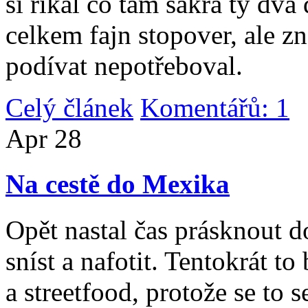
si říkal co tam sakra ty dv
celkem fajn stopover, ale z
podívat nepotřeboval.
Celý článek
Komentářů: 1
|
Apr
28
Na cestě do Mexika
Opět nastal čas prásknout d
sníst a nafotit. Tentokrát to
a streetfood, protože se to s