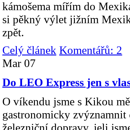
kámošema mířím do Mexika,
si pěkný výlet jižním Mexi
zpět.
Celý článek
Komentářů: 2
|
Mar
07
Do LEO Express jen s vlas
O víkendu jsme s Kikou měl
gastronomicky zvýznamnit d
železniční dopravy, jeli js