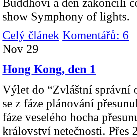
Buddhovi a den zakončili č
show Symphony of lights.
Celý článek
Komentářů: 6
|
Nov
29
Hong Kong, den 1
Výlet do “Zvláštní správní 
se z fáze plánování přesunul 
fáze veselého hocha přesunu
království netečnosti. Přes