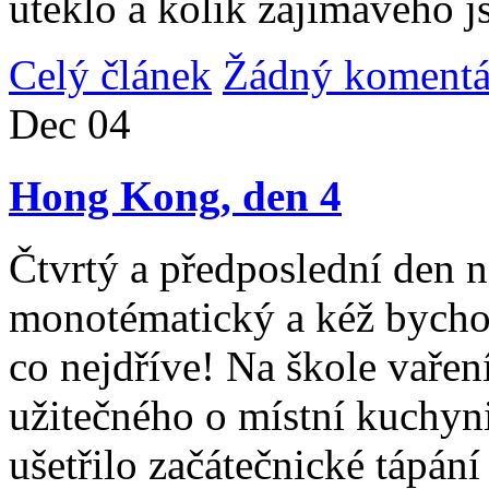
uteklo a kolik zajímavého j
Celý článek
Žádný komentá
Dec
04
Hong Kong, den 4
Čtvrtý a předposlední den n
monotématický a kéž bycho
co nejdříve! Na škole vařen
užitečného o místní kuchyni
ušetřilo začátečnické tápán