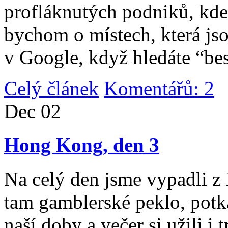
profláknutých podniků, kde 
bychom o místech, která jso
v Google, když hledáte “be
Celý článek
Komentářů: 2
|
Dec
02
Hong Kong, den 3
Na celý den jsme vypadli 
tam gamblerské peklo, potk
naší doby a večer si užili i 