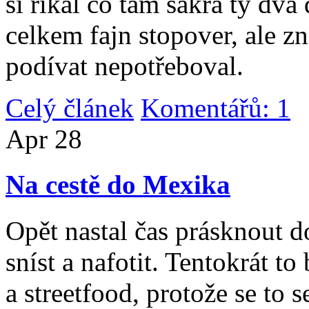
si říkal co tam sakra ty dv
celkem fajn stopover, ale z
podívat nepotřeboval.
Celý článek
Komentářů: 1
|
Apr
28
Na cestě do Mexika
Opět nastal čas prásknout d
sníst a nafotit. Tentokrát to
a streetfood, protože se to s