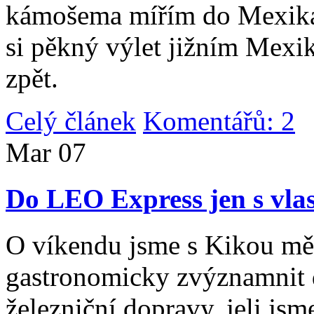
kámošema mířím do Mexika,
si pěkný výlet jižním Mexi
zpět.
Celý článek
Komentářů: 2
|
Mar
07
Do LEO Express jen s vlas
O víkendu jsme s Kikou měl
gastronomicky zvýznamnit d
železniční dopravy, jeli js