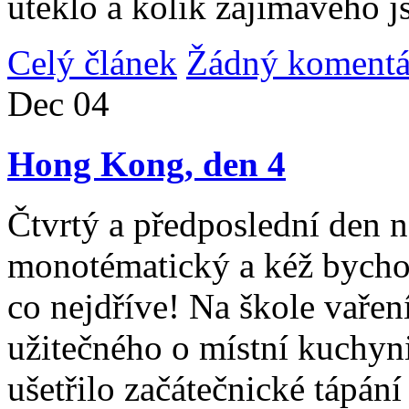
uteklo a kolik zajímavého j
Celý článek
Žádný komentá
Dec
04
Hong Kong, den 4
Čtvrtý a předposlední den n
monotématický a kéž bycho
co nejdříve! Na škole vařen
užitečného o místní kuchyni
ušetřilo začátečnické tápán