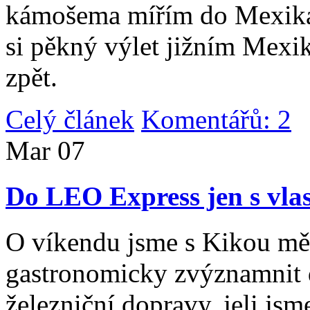
kámošema mířím do Mexika,
si pěkný výlet jižním Mexi
zpět.
Celý článek
Komentářů: 2
|
Mar
07
Do LEO Express jen s vlas
O víkendu jsme s Kikou měl
gastronomicky zvýznamnit d
železniční dopravy, jeli js