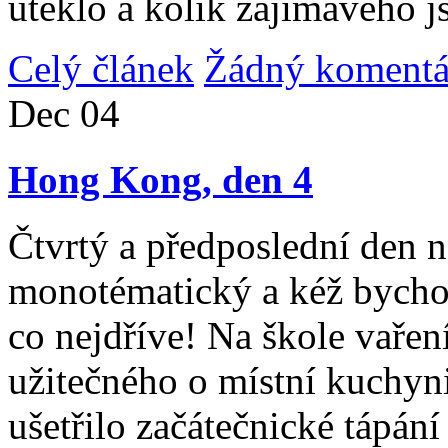
uteklo a kolik zajímavého j
Celý článek
Žádný komentá
Dec
04
Hong Kong, den 4
Čtvrtý a předposlední den n
monotématický a kéž bycho
co nejdříve! Na škole vařen
užitečného o místní kuchyni
ušetřilo začátečnické tápán