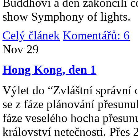
Buddhovi a den zakončili č
show Symphony of lights.
Celý článek
Komentářů: 6
|
Nov
29
Hong Kong, den 1
Výlet do “Zvláštní správní 
se z fáze plánování přesunul 
fáze veselého hocha přesunu
království netečnosti. Přes