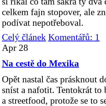
si říkal co tam sakra ty dv
celkem fajn stopover, ale z
podívat nepotřeboval.
Celý článek
Komentářů: 1
|
Apr
28
Na cestě do Mexika
Opět nastal čas prásknout d
sníst a nafotit. Tentokrát to
a streetfood, protože se to s