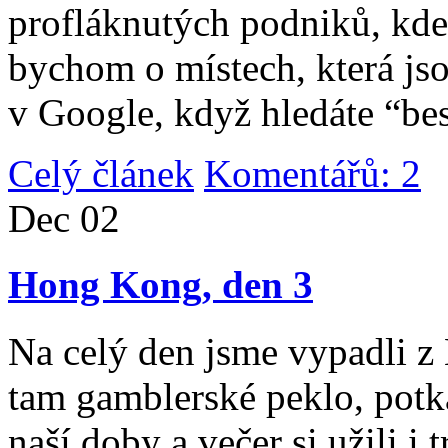
profláknutých podniků, kde 
bychom o místech, která jso
v Google, když hledáte “be
Celý článek
Komentářů: 2
|
Dec
02
Hong Kong, den 3
Na celý den jsme vypadli 
tam gamblerské peklo, potk
naší doby a večer si užili i 