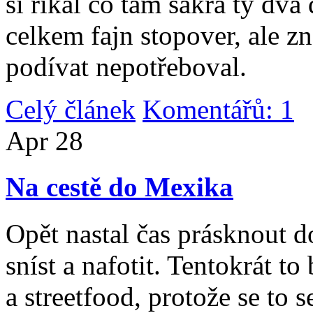
si říkal co tam sakra ty dv
celkem fajn stopover, ale z
podívat nepotřeboval.
Celý článek
Komentářů: 1
|
Apr
28
Na cestě do Mexika
Opět nastal čas prásknout d
sníst a nafotit. Tentokrát to
a streetfood, protože se to s