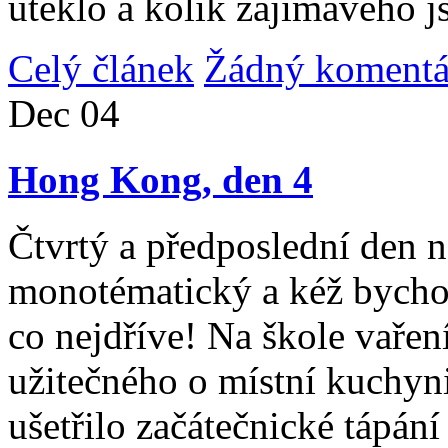
uteklo a kolik zajímavého j
Celý článek
Žádný komentá
Dec
04
Hong Kong, den 4
Čtvrtý a předposlední den n
monotématický a kéž bycho
co nejdříve! Na škole vařen
užitečného o místní kuchyni
ušetřilo začátečnické tápán