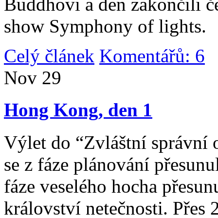
Buddhovi a den zakončili č
show Symphony of lights.
Celý článek
Komentářů: 6
|
Nov
29
Hong Kong, den 1
Výlet do “Zvláštní správní 
se z fáze plánování přesunul 
fáze veselého hocha přesunu
království netečnosti. Přes