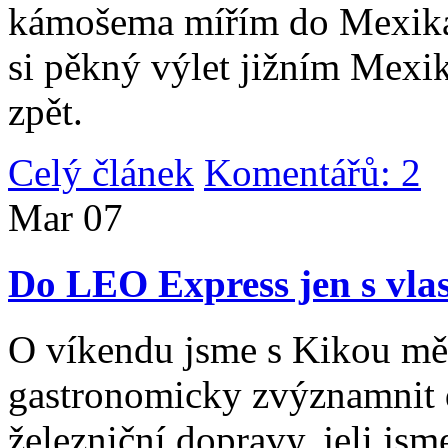
kámošema mířím do Mexika,
si pěkný výlet jižním Mexi
zpět.
Celý článek
Komentářů: 2
|
Mar
07
Do LEO Express jen s vlas
O víkendu jsme s Kikou měl
gastronomicky zvýznamnit d
železniční dopravy, jeli js