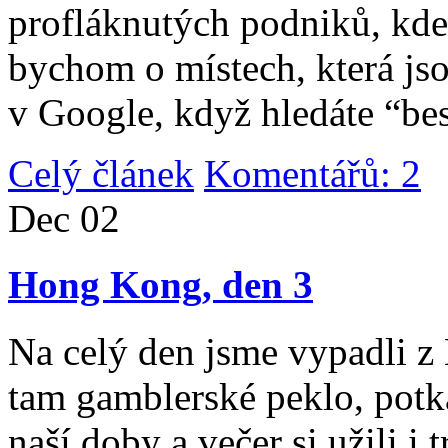
profláknutých podniků, kde 
bychom o místech, která jso
v Google, když hledáte “be
Celý článek
Komentářů: 2
|
Dec
02
Hong Kong, den 3
Na celý den jsme vypadli 
tam gamblerské peklo, potk
naší doby a večer si užili i 