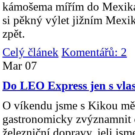
kámošema mířím do Mexika,
si pěkný výlet jižním Mexi
zpět.
Celý článek
Komentářů: 2
|
Mar
07
Do LEO Express jen s vlas
O víkendu jsme s Kikou měl
gastronomicky zvýznamnit d
železniční dopravy, jeli js