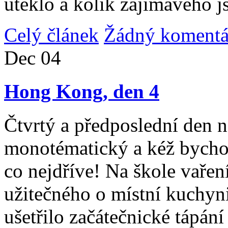
uteklo a kolik zajímavého j
Celý článek
Žádný komentá
Dec
04
Hong Kong, den 4
Čtvrtý a předposlední den n
monotématický a kéž bycho
co nejdříve! Na škole vařen
užitečného o místní kuchyni
ušetřilo začátečnické tápán