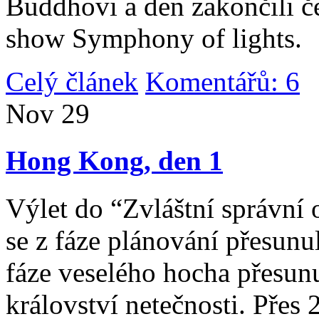
Buddhovi a den zakončili č
show Symphony of lights.
Celý článek
Komentářů: 6
|
Nov
29
Hong Kong, den 1
Výlet do “Zvláštní správní 
se z fáze plánování přesunul 
fáze veselého hocha přesunu
království netečnosti. Přes