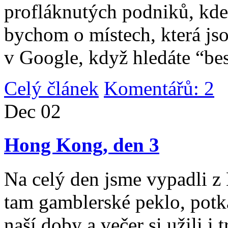
profláknutých podniků, kde 
bychom o místech, která jso
v Google, když hledáte “be
Celý článek
Komentářů: 2
|
Dec
02
Hong Kong, den 3
Na celý den jsme vypadli 
tam gamblerské peklo, potk
naší doby a večer si užili i 