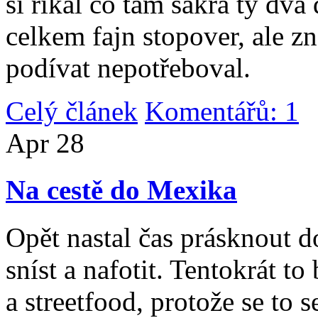
si říkal co tam sakra ty dv
celkem fajn stopover, ale z
podívat nepotřeboval.
Celý článek
Komentářů: 1
|
Apr
28
Na cestě do Mexika
Opět nastal čas prásknout d
sníst a nafotit. Tentokrát to
a streetfood, protože se to s