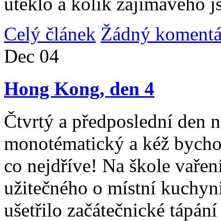
uteklo a kolik zajímavého j
Celý článek
Žádný komentá
Dec
04
Hong Kong, den 4
Čtvrtý a předposlední den n
monotématický a kéž bycho
co nejdříve! Na škole vařen
užitečného o místní kuchyni
ušetřilo začátečnické tápán