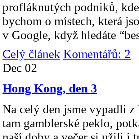
profláknutých podniků, kde 
bychom o místech, která jso
v Google, když hledáte “be
Celý článek
Komentářů: 2
|
Dec
02
Hong Kong, den 3
Na celý den jsme vypadli 
tam gamblerské peklo, potk
naší doby a večer si užili i 