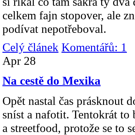
si říkal co tam sakra ty dv
celkem fajn stopover, ale z
podívat nepotřeboval.
Celý článek
Komentářů: 1
|
Apr
28
Na cestě do Mexika
Opět nastal čas prásknout d
sníst a nafotit. Tentokrát to
a streetfood, protože se to s