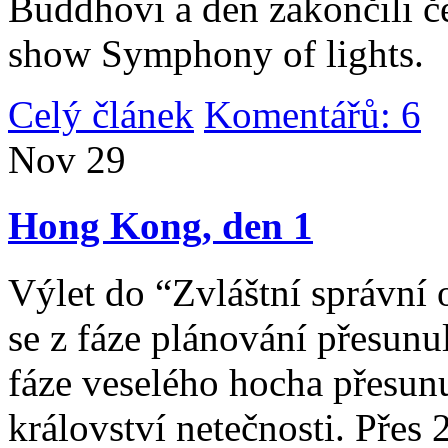
Buddhovi a den zakončili č
show Symphony of lights.
Celý článek
Komentářů: 6
|
Nov
29
Hong Kong, den 1
Výlet do “Zvláštní správní 
se z fáze plánování přesunul 
fáze veselého hocha přesunu
království netečnosti. Přes