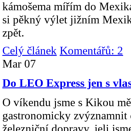
kámošema mířím do Mexika,
si pěkný výlet jižním Mexi
zpět.
Celý článek
Komentářů: 2
|
Mar
07
Do LEO Express jen s vlas
O víkendu jsme s Kikou měl
gastronomicky zvýznamnit d
železniční dopravy, jeli js