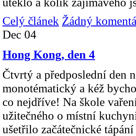
uteklo a kolik zajímavého j
Celý článek
Žádný komentá
Dec
04
Hong Kong, den 4
Čtvrtý a předposlední den n
monotématický a kéž bycho
co nejdříve! Na škole vařen
užitečného o místní kuchyni
ušetřilo začátečnické tápán