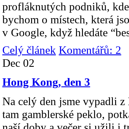
profláknutých podniků, kde 
bychom o místech, která jso
v Google, když hledáte “be
Celý článek
Komentářů: 2
|
Dec
02
Hong Kong, den 3
Na celý den jsme vypadli 
tam gamblerské peklo, potk
naší doby a večer si užili i 