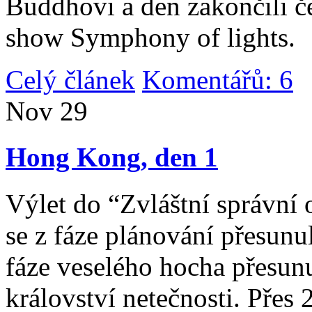
Buddhovi a den zakončili č
show Symphony of lights.
Celý článek
Komentářů: 6
|
Nov
29
Hong Kong, den 1
Výlet do “Zvláštní správní 
se z fáze plánování přesunul 
fáze veselého hocha přesunu
království netečnosti. Přes