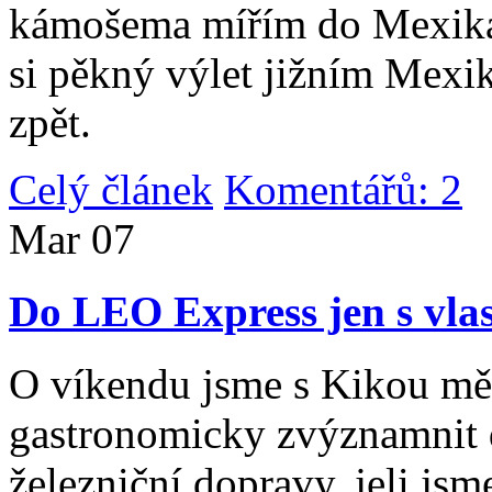
kámošema mířím do Mexika,
si pěkný výlet jižním Mexi
zpět.
Celý článek
Komentářů: 2
|
Mar
07
Do LEO Express jen s vlas
O víkendu jsme s Kikou měl
gastronomicky zvýznamnit d
železniční dopravy, jeli js