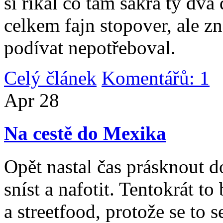
si říkal co tam sakra ty dv
celkem fajn stopover, ale z
podívat nepotřeboval.
Celý článek
Komentářů: 1
|
Apr
28
Na cestě do Mexika
Opět nastal čas prásknout d
sníst a nafotit. Tentokrát to
a streetfood, protože se to s