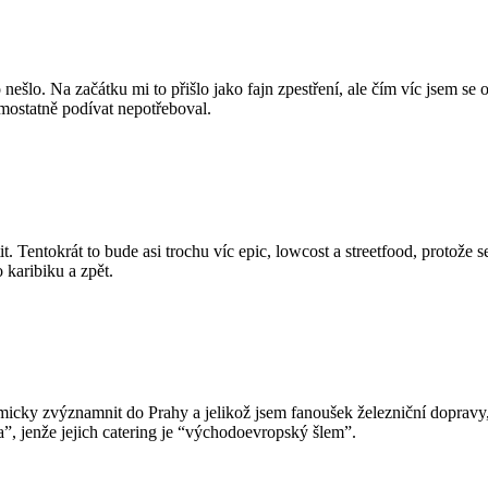
šlo. Na začátku mi to přišlo jako fajn zpestření, ale čím víc jsem se o
mostatně podívat nepotřeboval.
tit. Tentokrát to bude asi trochu víc epic, lowcost a streetfood, protože
 karibiku a zpět.
micky zvýznamnit do Prahy a jelikož jsem fanoušek železniční dopravy
”, jenže jejich catering je “východoevropský šlem”.