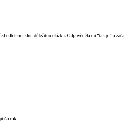
 před odletem jednu důležitou otázku. Odpověděla mi “tak jo” a začala
říští rok.