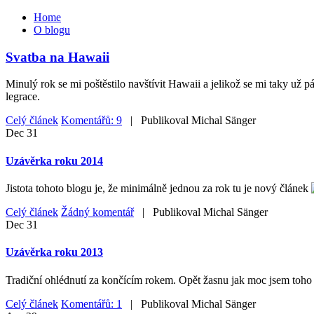
Home
O blogu
Svatba na Hawaii
Minulý rok se mi poštěstilo navštívit Hawaii a jelikož se mi taky už 
legrace.
Celý článek
Komentářů: 9
| Publikoval
Michal Sänger
Dec
31
Uzávěrka roku 2014
Jistota tohoto blogu je, že minimálně jednou za rok tu je nový článek
Celý článek
Žádný komentář
| Publikoval
Michal Sänger
Dec
31
Uzávěrka roku 2013
Tradiční ohlédnutí za končícím rokem. Opět žasnu jak moc jsem toho z
Celý článek
Komentářů: 1
| Publikoval
Michal Sänger