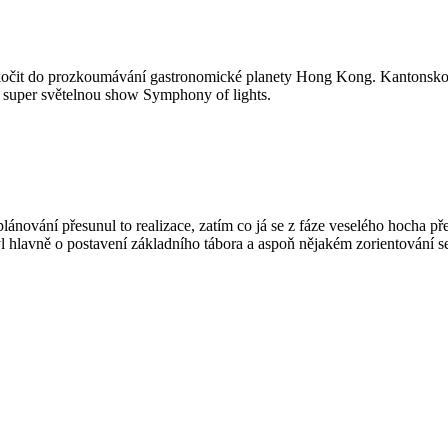
 skočit do prozkoumávání gastronomické planety Hong Kong. Kantonskou 
 super světelnou show Symphony of lights.
plánování přesunul to realizace, zatím co já se z fáze veselého hocha př
 hlavně o postavení základního tábora a aspoň nějakém zorientování s