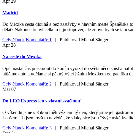
Apr
29
Madrid
Do Mexika cesta dlouhá a bez zastávky v hlavním mestě Španělska to ne
dělat? Nakonec to byl celkem fajn stopover, ale znovu bych se tam sa
Celý článek
Komentářů: 1
| Publikoval
Michal Sänger
Apr
28
Na cestě do Mexika
Opět nastal čas prásknout do koní a vyrazit do světa něco sníst a nafo
půjčíme auto a uděláme si pěkný výlet jižním Mexikem od pacifiku do
Celý článek
Komentářů: 2
| Publikoval
Michal Sänger
Mar
07
Do LEO Express jen s vlastní svačinou!
O víkendu jsme s Kikou měli významný den, který jsme jeli gastrono
Leošem. To jsem ovšem nevěděl, že vlaky sice jsou “švýcarská kvalita
Celý článek
Komentářů: 3
| Publikoval
Michal Sänger