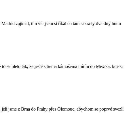
 Madrid zajímal, tím víc jsem si říkal co tam sakra ty dva dny budu
 se to semlelo tak, že ještě s třema kámošema mířím do Mexika, kde si
, jeli jsme z Brna do Prahy přes Olomouc, abychom se poprvé svezli