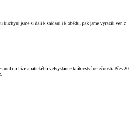
kuchyni jsme si dali k snídani i k obědu, pak jsme vyrazili ven z
esunul do fáze apatického velvyslance království netečnosti. Přes 20
e.