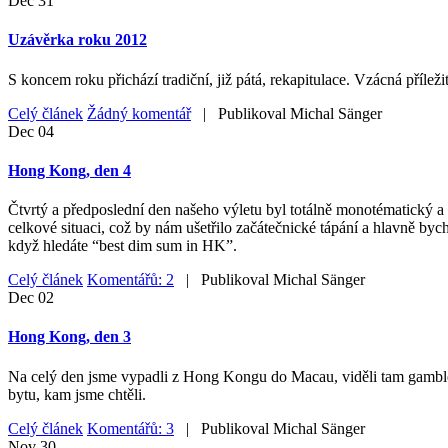
Dec
31
Uzávěrka roku 2012
S koncem roku přichází tradiční, již pátá, rekapitulace. Vzácná příleži
Celý článek
Žádný komentář
| Publikoval
Michal Sänger
Dec
04
Hong Kong, den 4
Čtvrtý a předposlední den našeho výletu byl totálně monotématický a 
celkové situaci, což by nám ušetřilo začátečnické tápání a hlavně byc
když hledáte “best dim sum in HK”.
Celý článek
Komentářů: 2
| Publikoval
Michal Sänger
Dec
02
Hong Kong, den 3
Na celý den jsme vypadli z Hong Kongu do Macau, viděli tam gamblersk
bytu, kam jsme chtěli.
Celý článek
Komentářů: 3
| Publikoval
Michal Sänger
Nov
30