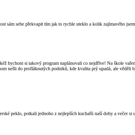
tost sám sebe překvapit tím jak to rychle uteklo a kolik zajímavého jsem
kéž bychom si takový program naplánovali co nejdříve! Na škole vaření
hom nešli do profláknutých podniků, kde kvalita prý upadá, ale věděli 
é peklo, potkali jednoho z nejlepších kuchařů naší doby a večer si užil