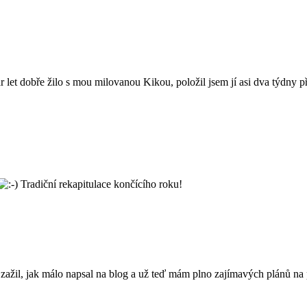
pár let dobře žilo s mou milovanou Kikou, položil jsem jí asi dva týdny
Tradiční rekapitulace končícího roku!
ažil, jak málo napsal na blog a už teď mám plno zajímavých plánů na p