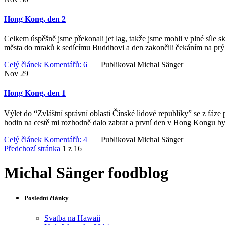
Hong Kong, den 2
Celkem úspěšně jsme překonali jet lag, takže jsme mohli v plné síle
města do mraků k sedícímu Buddhovi a den zakončili čekáním na prý
Celý článek
Komentářů: 6
| Publikoval
Michal Sänger
Nov
29
Hong Kong, den 1
Výlet do “Zvláštní správní oblasti Čínské lidové republiky” se z fáze 
hodin na cestě mi rozhodně dalo zabrat a první den v Hong Kongu byl
Celý článek
Komentářů: 4
| Publikoval
Michal Sänger
Předchozí stránka
1 z 16
Michal Sänger foodblog
Poslední články
Svatba na Hawaii