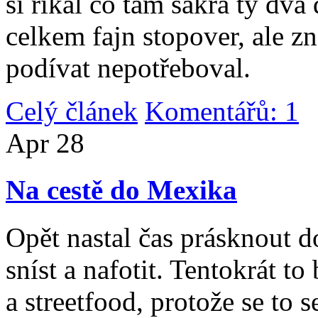
si říkal co tam sakra ty dv
celkem fajn stopover, ale z
podívat nepotřeboval.
Celý článek
Komentářů: 1
|
Apr
28
Na cestě do Mexika
Opět nastal čas prásknout d
sníst a nafotit. Tentokrát to
a streetfood, protože se to s