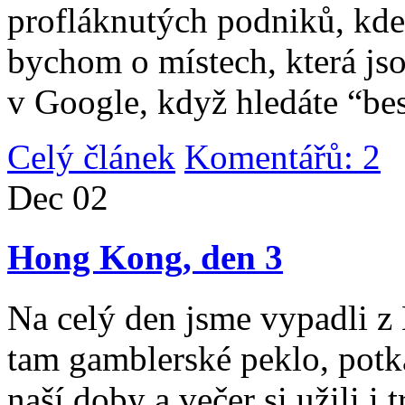
profláknutých podniků, kde 
bychom o místech, která jso
v Google, když hledáte “be
Celý článek
Komentářů: 2
|
Dec
02
Hong Kong, den 3
Na celý den jsme vypadli 
tam gamblerské peklo, potk
naší doby a večer si užili i 