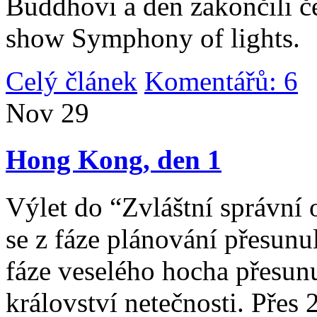
Buddhovi a den zakončili č
show Symphony of lights.
Celý článek
Komentářů: 6
|
Nov
29
Hong Kong, den 1
Výlet do “Zvláštní správní 
se z fáze plánování přesunul 
fáze veselého hocha přesunu
království netečnosti. Přes