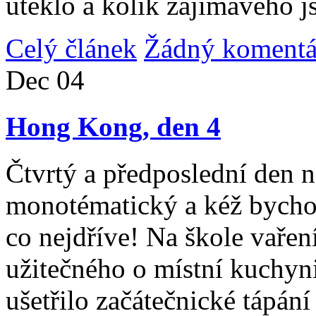
uteklo a kolik zajímavého j
Celý článek
Žádný komentá
Dec
04
Hong Kong, den 4
Čtvrtý a předposlední den n
monotématický a kéž bycho
co nejdříve! Na škole vařen
užitečného o místní kuchyni
ušetřilo začátečnické tápán