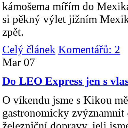
kámošema mířím do Mexika,
si pěkný výlet jižním Mexi
zpět.
Celý článek
Komentářů: 2
|
Mar
07
Do LEO Express jen s vlas
O víkendu jsme s Kikou měl
gastronomicky zvýznamnit d
železniční dopravy, jeli js