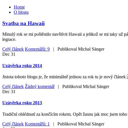
Home
O blogu
Svatba na Hawaii
Minulý rok se mi poštěstilo navštívit Hawaii a jelikož se mi taky už 
legrace.
Celý článek
Komentářů: 9
| Publikoval
Michal Sänger
Dec
31
Uzávěrka roku 2014
Jistota tohoto blogu je, že minimálně jednou za rok tu je nový článek
Celý článek
Žádný komentář
| Publikoval
Michal Sänger
Dec
31
Uzávěrka roku 2013
Tradiční ohlédnutí za končícím rokem. Opět žasnu jak moc jsem toho z
Celý článek
Komentářů: 1
| Publikoval
Michal Sänger