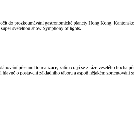
 skočit do prozkoumávání gastronomické planety Hong Kong. Kantonskou 
 super světelnou show Symphony of lights.
plánování přesunul to realizace, zatím co já se z fáze veselého hocha př
 hlavně o postavení základního tábora a aspoň nějakém zorientování s