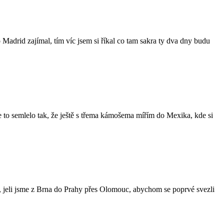
 Madrid zajímal, tím víc jsem si říkal co tam sakra ty dva dny budu
 se to semlelo tak, že ještě s třema kámošema mířím do Mexika, kde si
, jeli jsme z Brna do Prahy přes Olomouc, abychom se poprvé svezli