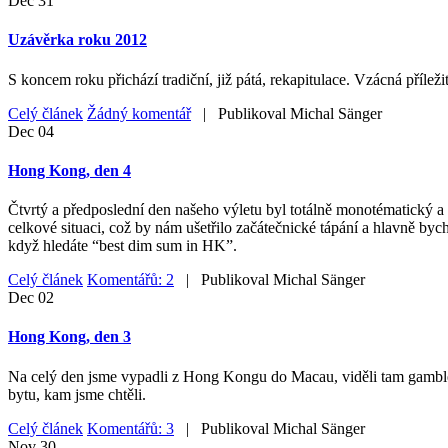
Dec
31
Uzávěrka roku 2012
S koncem roku přichází tradiční, již pátá, rekapitulace. Vzácná příleži
Celý článek
Žádný komentář
| Publikoval
Michal Sänger
Dec
04
Hong Kong, den 4
Čtvrtý a předposlední den našeho výletu byl totálně monotématický a 
celkové situaci, což by nám ušetřilo začátečnické tápání a hlavně byc
když hledáte “best dim sum in HK”.
Celý článek
Komentářů: 2
| Publikoval
Michal Sänger
Dec
02
Hong Kong, den 3
Na celý den jsme vypadli z Hong Kongu do Macau, viděli tam gamblersk
bytu, kam jsme chtěli.
Celý článek
Komentářů: 3
| Publikoval
Michal Sänger
Nov
30