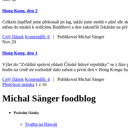
Hong Kong, den 2
Celkem úspěšně jsme překonali jet lag, takže jsme mohli v plné síle
města do mraků k sedícímu Buddhovi a den zakončili čekáním na prý
Celý článek
Komentářů: 6
| Publikoval
Michal Sänger
Nov
29
Hong Kong, den 1
Výlet do “Zvláštní správní oblasti Čínské lidové republiky” se z fáze 
hodin na cestě mi rozhodně dalo zabrat a první den v Hong Kongu byl
Celý článek
Komentářů: 4
| Publikoval
Michal Sänger
Předchozí stránka
1 z 16
Michal Sänger foodblog
Poslední články
Svatba na Hawaii