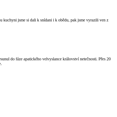
kuchyni jsme si dali k snídani i k obědu, pak jsme vyrazili ven z
esunul do fáze apatického velvyslance království netečnosti. Přes 20
e.