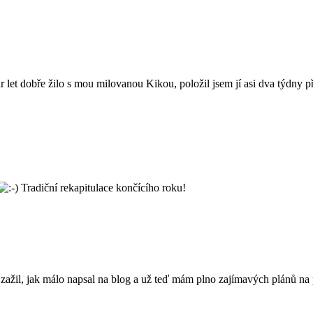
pár let dobře žilo s mou milovanou Kikou, položil jsem jí asi dva týdny
Tradiční rekapitulace končícího roku!
ažil, jak málo napsal na blog a už teď mám plno zajímavých plánů na p