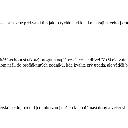
tost sám sebe překvapit tím jak to rychle uteklo a kolik zajímavého jsem
kéž bychom si takový program naplánovali co nejdříve! Na škole vaření
hom nešli do profláknutých podniků, kde kvalita prý upadá, ale věděli 
é peklo, potkali jednoho z nejlepších kuchařů naší doby a večer si užil