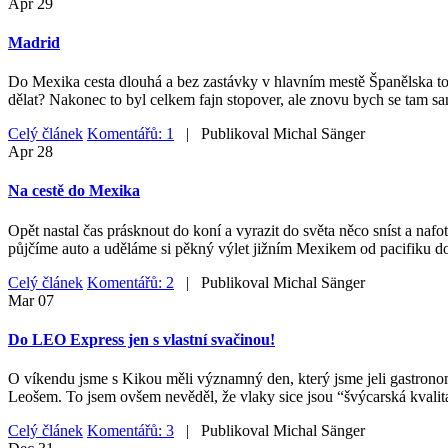
Apr
29
Madrid
Do Mexika cesta dlouhá a bez zastávky v hlavním mestě Španělska to ne
dělat? Nakonec to byl celkem fajn stopover, ale znovu bych se tam sa
Celý článek
Komentářů: 1
| Publikoval
Michal Sänger
Apr
28
Na cestě do Mexika
Opět nastal čas prásknout do koní a vyrazit do světa něco sníst a nafo
půjčíme auto a uděláme si pěkný výlet jižním Mexikem od pacifiku do
Celý článek
Komentářů: 2
| Publikoval
Michal Sänger
Mar
07
Do LEO Express jen s vlastní svačinou!
O víkendu jsme s Kikou měli významný den, který jsme jeli gastrono
Leošem. To jsem ovšem nevěděl, že vlaky sice jsou “švýcarská kvalita
Celý článek
Komentářů: 3
| Publikoval
Michal Sänger