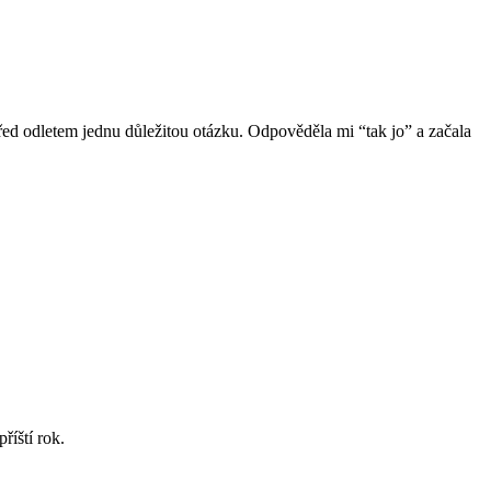
 před odletem jednu důležitou otázku. Odpověděla mi “tak jo” a začala
říští rok.