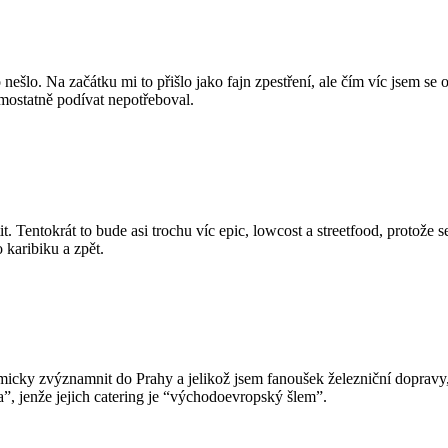
šlo. Na začátku mi to přišlo jako fajn zpestření, ale čím víc jsem se o
mostatně podívat nepotřeboval.
tit. Tentokrát to bude asi trochu víc epic, lowcost a streetfood, protože
 karibiku a zpět.
micky zvýznamnit do Prahy a jelikož jsem fanoušek železniční dopravy
”, jenže jejich catering je “východoevropský šlem”.