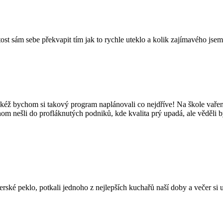
tost sám sebe překvapit tím jak to rychle uteklo a kolik zajímavého jsem
kéž bychom si takový program naplánovali co nejdříve! Na škole vaření
hom nešli do profláknutých podniků, kde kvalita prý upadá, ale věděli 
é peklo, potkali jednoho z nejlepších kuchařů naší doby a večer si užil