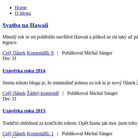
Home
O blogu
Svatba na Hawaii
Minulý rok se mi poštěstilo navštívit Hawaii a jelikož se mi taky už 
legrace.
Celý článek
Komentářů: 9
| Publikoval
Michal Sänger
Dec
31
Uzávěrka roku 2014
Jistota tohoto blogu je, že minimálně jednou za rok tu je nový článek
Celý článek
Žádný komentář
| Publikoval
Michal Sänger
Dec
31
Uzávěrka roku 2013
Tradiční ohlédnutí za končícím rokem. Opět žasnu jak moc jsem toho z
Celý článek
Komentářů: 1
| Publikoval
Michal Sänger