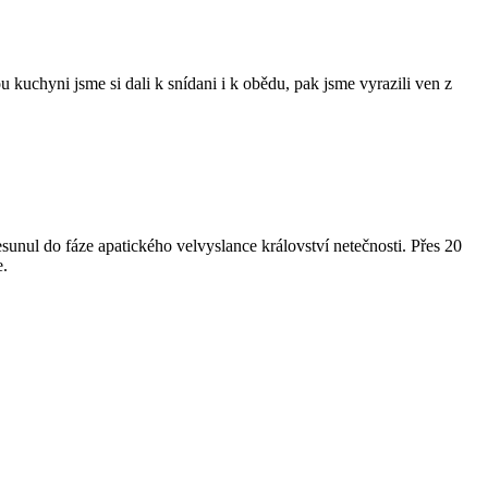
kuchyni jsme si dali k snídani i k obědu, pak jsme vyrazili ven z
esunul do fáze apatického velvyslance království netečnosti. Přes 20
e.