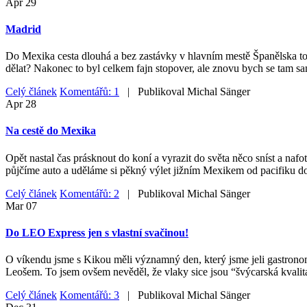
Apr
29
Madrid
Do Mexika cesta dlouhá a bez zastávky v hlavním mestě Španělska to ne
dělat? Nakonec to byl celkem fajn stopover, ale znovu bych se tam sa
Celý článek
Komentářů: 1
| Publikoval
Michal Sänger
Apr
28
Na cestě do Mexika
Opět nastal čas prásknout do koní a vyrazit do světa něco sníst a nafo
půjčíme auto a uděláme si pěkný výlet jižním Mexikem od pacifiku do
Celý článek
Komentářů: 2
| Publikoval
Michal Sänger
Mar
07
Do LEO Express jen s vlastní svačinou!
O víkendu jsme s Kikou měli významný den, který jsme jeli gastrono
Leošem. To jsem ovšem nevěděl, že vlaky sice jsou “švýcarská kvalita
Celý článek
Komentářů: 3
| Publikoval
Michal Sänger