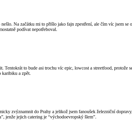
šlo. Na začátku mi to přišlo jako fajn zpestření, ale čím víc jsem se o
mostatně podívat nepotřeboval.
tit. Tentokrát to bude asi trochu víc epic, lowcost a streetfood, protože
 karibiku a zpět.
micky zvýznamnit do Prahy a jelikož jsem fanoušek železniční dopravy
”, jenže jejich catering je “východoevropský šlem”.