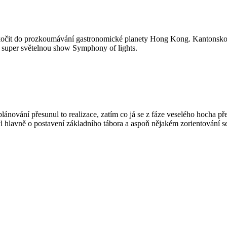
 skočit do prozkoumávání gastronomické planety Hong Kong. Kantonskou 
 super světelnou show Symphony of lights.
plánování přesunul to realizace, zatím co já se z fáze veselého hocha př
 hlavně o postavení základního tábora a aspoň nějakém zorientování s