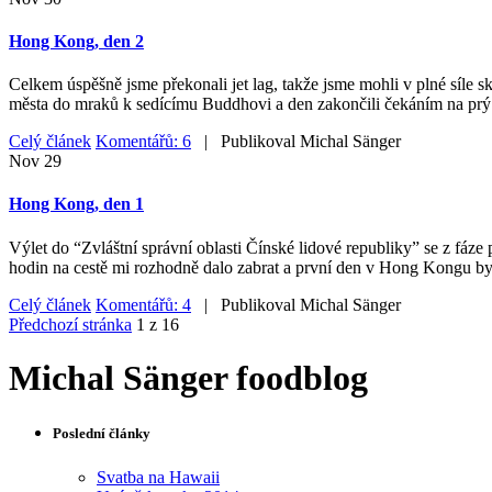
Hong Kong, den 2
Celkem úspěšně jsme překonali jet lag, takže jsme mohli v plné síle
města do mraků k sedícímu Buddhovi a den zakončili čekáním na prý
Celý článek
Komentářů: 6
| Publikoval
Michal Sänger
Nov
29
Hong Kong, den 1
Výlet do “Zvláštní správní oblasti Čínské lidové republiky” se z fáze 
hodin na cestě mi rozhodně dalo zabrat a první den v Hong Kongu byl
Celý článek
Komentářů: 4
| Publikoval
Michal Sänger
Předchozí stránka
1 z 16
Michal Sänger foodblog
Poslední články
Svatba na Hawaii