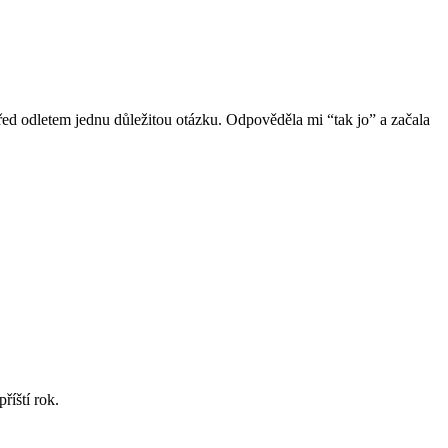
 před odletem jednu důležitou otázku. Odpověděla mi “tak jo” a začala
říští rok.