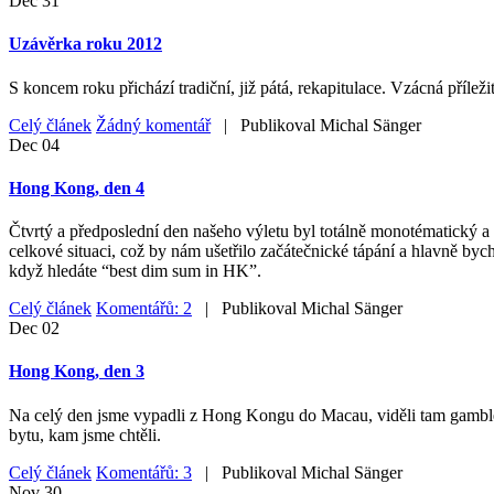
Dec
31
Uzávěrka roku 2012
S koncem roku přichází tradiční, již pátá, rekapitulace. Vzácná příleži
Celý článek
Žádný komentář
| Publikoval
Michal Sänger
Dec
04
Hong Kong, den 4
Čtvrtý a předposlední den našeho výletu byl totálně monotématický a 
celkové situaci, což by nám ušetřilo začátečnické tápání a hlavně byc
když hledáte “best dim sum in HK”.
Celý článek
Komentářů: 2
| Publikoval
Michal Sänger
Dec
02
Hong Kong, den 3
Na celý den jsme vypadli z Hong Kongu do Macau, viděli tam gamblersk
bytu, kam jsme chtěli.
Celý článek
Komentářů: 3
| Publikoval
Michal Sänger
Nov
30