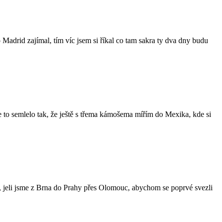
 Madrid zajímal, tím víc jsem si říkal co tam sakra ty dva dny budu
 se to semlelo tak, že ještě s třema kámošema mířím do Mexika, kde si
, jeli jsme z Brna do Prahy přes Olomouc, abychom se poprvé svezli