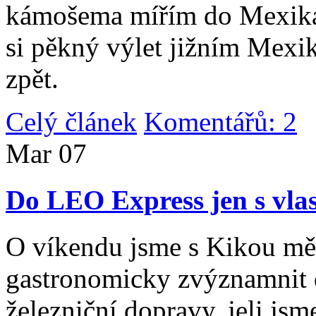
kámošema mířím do Mexika,
si pěkný výlet jižním Mexi
zpět.
Celý článek
Komentářů: 2
|
Mar
07
Do LEO Express jen s vlas
O víkendu jsme s Kikou měl
gastronomicky zvýznamnit d
železniční dopravy, jeli js