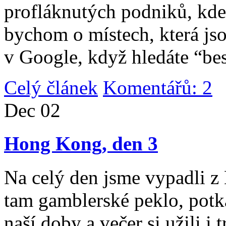
profláknutých podniků, kde 
bychom o místech, která jso
v Google, když hledáte “be
Celý článek
Komentářů: 2
|
Dec
02
Hong Kong, den 3
Na celý den jsme vypadli 
tam gamblerské peklo, potk
naší doby a večer si užili i 