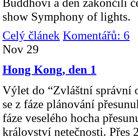
Buddhovi a den zakončili č
show Symphony of lights.
Celý článek
Komentářů: 6
|
Nov
29
Hong Kong, den 1
Výlet do “Zvláštní správní 
se z fáze plánování přesunul 
fáze veselého hocha přesunu
království netečnosti. Přes