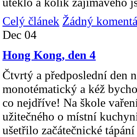
uteklo a kolik zajímavého j
Celý článek
Žádný komentá
Dec
04
Hong Kong, den 4
Čtvrtý a předposlední den n
monotématický a kéž bycho
co nejdříve! Na škole vařen
užitečného o místní kuchyni
ušetřilo začátečnické tápán