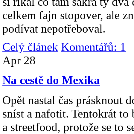
si říkal co tam sakra ty dv
celkem fajn stopover, ale z
podívat nepotřeboval.
Celý článek
Komentářů: 1
|
Apr
28
Na cestě do Mexika
Opět nastal čas prásknout d
sníst a nafotit. Tentokrát to
a streetfood, protože se to s