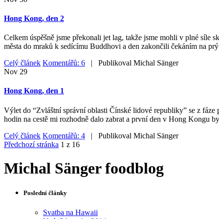
Hong Kong, den 2
Celkem úspěšně jsme překonali jet lag, takže jsme mohli v plné síle
města do mraků k sedícímu Buddhovi a den zakončili čekáním na prý
Celý článek
Komentářů: 6
| Publikoval
Michal Sänger
Nov
29
Hong Kong, den 1
Výlet do “Zvláštní správní oblasti Čínské lidové republiky” se z fáze 
hodin na cestě mi rozhodně dalo zabrat a první den v Hong Kongu byl
Celý článek
Komentářů: 4
| Publikoval
Michal Sänger
Předchozí stránka
1 z 16
Michal Sänger foodblog
Poslední články
Svatba na Hawaii