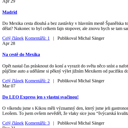
Apr
29
Madrid
Do Mexika cesta dlouhá a bez zastávky v hlavním mestě Španělska to ne
dělat? Nakonec to byl celkem fajn stopover, ale znovu bych se tam sa
Celý článek
Komentářů: 1
| Publikoval
Michal Sänger
Apr
28
Na cestě do Mexika
Opět nastal čas prásknout do koní a vyrazit do světa něco sníst a nafo
půjčíme auto a uděláme si pěkný výlet jižním Mexikem od pacifiku do
Celý článek
Komentářů: 2
| Publikoval
Michal Sänger
Mar
07
Do LEO Express jen s vlastní svačinou!
O víkendu jsme s Kikou měli významný den, který jsme jeli gastrono
Leošem. To jsem ovšem nevěděl, že vlaky sice jsou “švýcarská kvalita
Celý článek
Komentářů: 3
| Publikoval
Michal Sänger