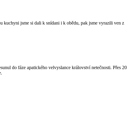
kuchyni jsme si dali k snídani i k obědu, pak jsme vyrazili ven z
esunul do fáze apatického velvyslance království netečnosti. Přes 20
e.