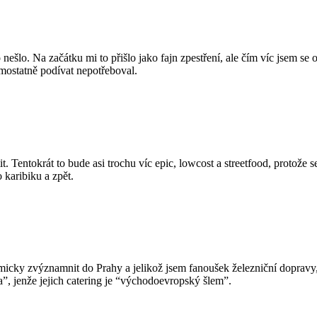
šlo. Na začátku mi to přišlo jako fajn zpestření, ale čím víc jsem se o
mostatně podívat nepotřeboval.
tit. Tentokrát to bude asi trochu víc epic, lowcost a streetfood, protože
 karibiku a zpět.
micky zvýznamnit do Prahy a jelikož jsem fanoušek železniční dopravy
”, jenže jejich catering je “východoevropský šlem”.