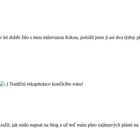
pár let dobře žilo s mou milovanou Kikou, položil jsem jí asi dva týdny
Tradiční rekapitulace končícího roku!
ažil, jak málo napsal na blog a už teď mám plno zajímavých plánů na p