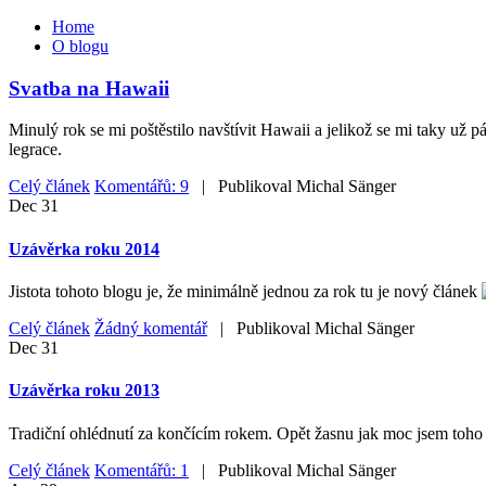
Home
O blogu
Svatba na Hawaii
Minulý rok se mi poštěstilo navštívit Hawaii a jelikož se mi taky už 
legrace.
Celý článek
Komentářů: 9
| Publikoval
Michal Sänger
Dec
31
Uzávěrka roku 2014
Jistota tohoto blogu je, že minimálně jednou za rok tu je nový článek
Celý článek
Žádný komentář
| Publikoval
Michal Sänger
Dec
31
Uzávěrka roku 2013
Tradiční ohlédnutí za končícím rokem. Opět žasnu jak moc jsem toho z
Celý článek
Komentářů: 1
| Publikoval
Michal Sänger