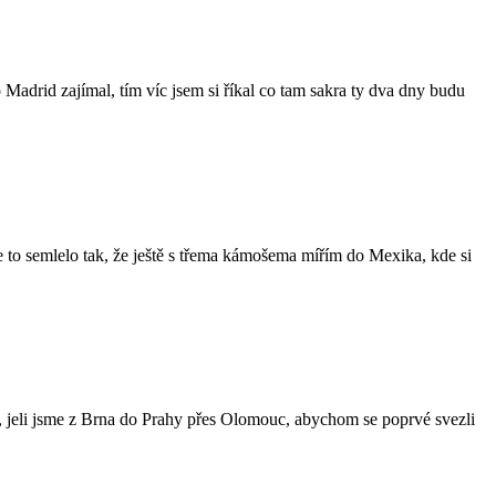
 Madrid zajímal, tím víc jsem si říkal co tam sakra ty dva dny budu
 se to semlelo tak, že ještě s třema kámošema mířím do Mexika, kde si
, jeli jsme z Brna do Prahy přes Olomouc, abychom se poprvé svezli