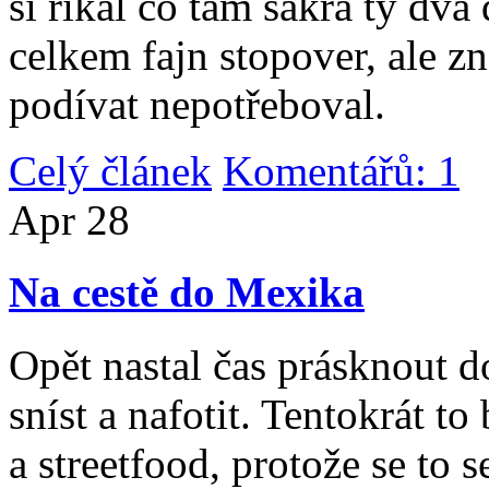
si říkal co tam sakra ty dv
celkem fajn stopover, ale z
podívat nepotřeboval.
Celý článek
Komentářů: 1
|
Apr
28
Na cestě do Mexika
Opět nastal čas prásknout d
sníst a nafotit. Tentokrát to
a streetfood, protože se to s