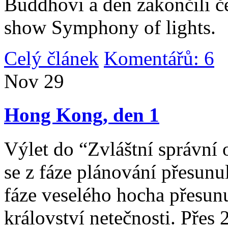
Buddhovi a den zakončili č
show Symphony of lights.
Celý článek
Komentářů: 6
|
Nov
29
Hong Kong, den 1
Výlet do “Zvláštní správní 
se z fáze plánování přesunul 
fáze veselého hocha přesunu
království netečnosti. Přes