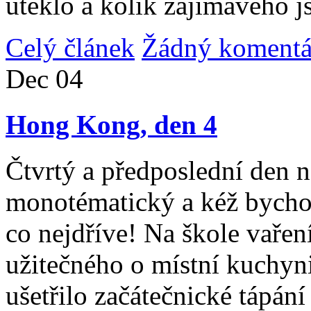
uteklo a kolik zajímavého j
Celý článek
Žádný komentá
Dec
04
Hong Kong, den 4
Čtvrtý a předposlední den n
monotématický a kéž bycho
co nejdříve! Na škole vařen
užitečného o místní kuchyni
ušetřilo začátečnické tápán