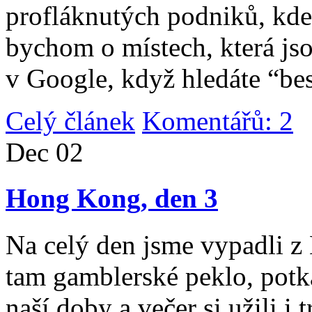
profláknutých podniků, kde 
bychom o místech, která jso
v Google, když hledáte “be
Celý článek
Komentářů: 2
|
Dec
02
Hong Kong, den 3
Na celý den jsme vypadli 
tam gamblerské peklo, potk
naší doby a večer si užili i 