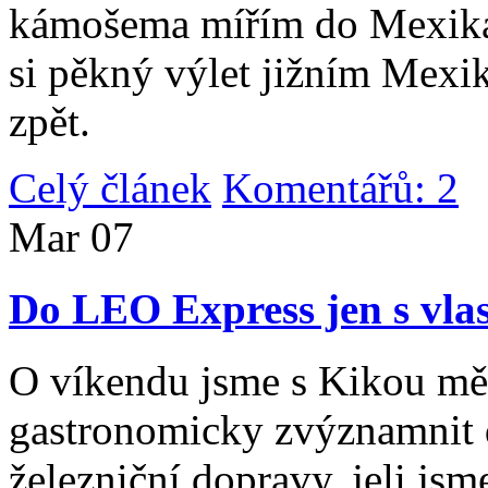
kámošema mířím do Mexika,
si pěkný výlet jižním Mexi
zpět.
Celý článek
Komentářů: 2
|
Mar
07
Do LEO Express jen s vlas
O víkendu jsme s Kikou měl
gastronomicky zvýznamnit d
železniční dopravy, jeli js