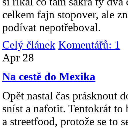
si říkal co tam sakra ty dv
celkem fajn stopover, ale z
podívat nepotřeboval.
Celý článek
Komentářů: 1
|
Apr
28
Na cestě do Mexika
Opět nastal čas prásknout d
sníst a nafotit. Tentokrát to
a streetfood, protože se to s