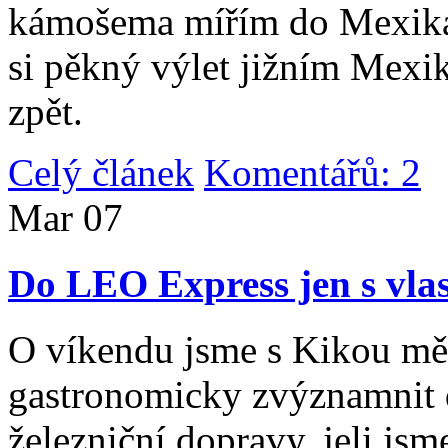
kámošema mířím do Mexika,
si pěkný výlet jižním Mexi
zpět.
Celý článek
Komentářů: 2
|
Mar
07
Do LEO Express jen s vlas
O víkendu jsme s Kikou měl
gastronomicky zvýznamnit d
železniční dopravy, jeli js