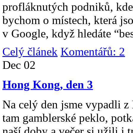
profláknutých podniků, kde 
bychom o místech, která jso
v Google, když hledáte “be
Celý článek
Komentářů: 2
|
Dec
02
Hong Kong, den 3
Na celý den jsme vypadli 
tam gamblerské peklo, potk
naší doby a večer si užili i 