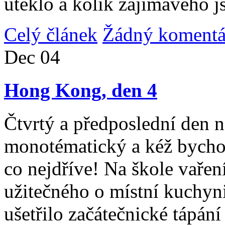
uteklo a kolik zajímavého j
Celý článek
Žádný komentá
Dec
04
Hong Kong, den 4
Čtvrtý a předposlední den n
monotématický a kéž bycho
co nejdříve! Na škole vařen
užitečného o místní kuchyni
ušetřilo začátečnické tápán