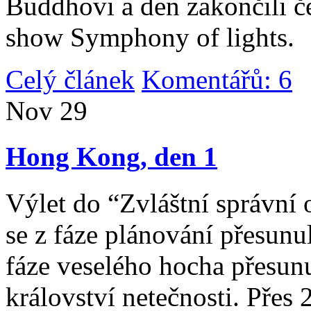
Buddhovi a den zakončili č
show Symphony of lights.
Celý článek
Komentářů: 6
|
Nov
29
Hong Kong, den 1
Výlet do “Zvláštní správní 
se z fáze plánování přesunul 
fáze veselého hocha přesunu
království netečnosti. Přes