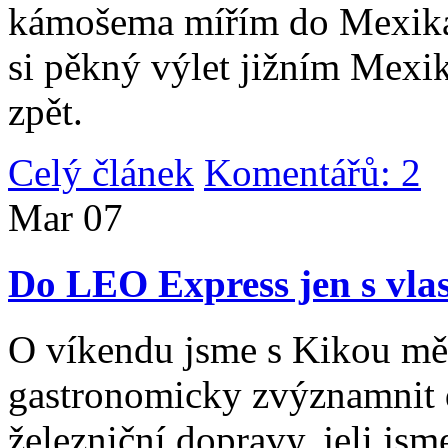
kámošema mířím do Mexika,
si pěkný výlet jižním Mexi
zpět.
Celý článek
Komentářů: 2
|
Mar
07
Do LEO Express jen s vlas
O víkendu jsme s Kikou měl
gastronomicky zvýznamnit d
železniční dopravy, jeli js