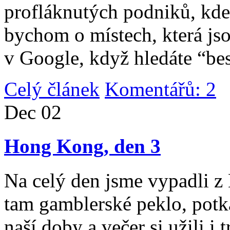
profláknutých podniků, kde 
bychom o místech, která jso
v Google, když hledáte “be
Celý článek
Komentářů: 2
|
Dec
02
Hong Kong, den 3
Na celý den jsme vypadli 
tam gamblerské peklo, potk
naší doby a večer si užili i 