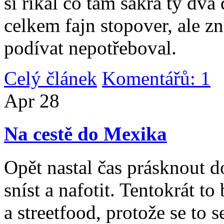
si říkal co tam sakra ty dv
celkem fajn stopover, ale z
podívat nepotřeboval.
Celý článek
Komentářů: 1
|
Apr
28
Na cestě do Mexika
Opět nastal čas prásknout d
sníst a nafotit. Tentokrát to
a streetfood, protože se to s