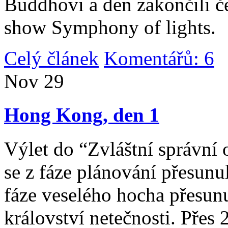
Buddhovi a den zakončili č
show Symphony of lights.
Celý článek
Komentářů: 6
|
Nov
29
Hong Kong, den 1
Výlet do “Zvláštní správní 
se z fáze plánování přesunul 
fáze veselého hocha přesunu
království netečnosti. Přes