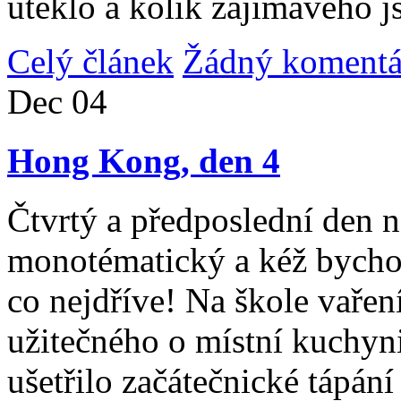
uteklo a kolik zajímavého j
Celý článek
Žádný komentá
Dec
04
Hong Kong, den 4
Čtvrtý a předposlední den n
monotématický a kéž bycho
co nejdříve! Na škole vařen
užitečného o místní kuchyni
ušetřilo začátečnické tápán