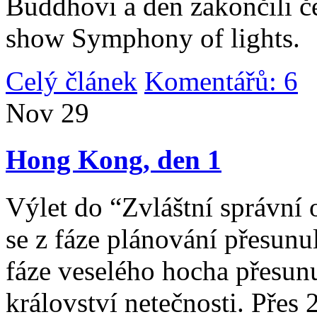
Buddhovi a den zakončili č
show Symphony of lights.
Celý článek
Komentářů: 6
|
Nov
29
Hong Kong, den 1
Výlet do “Zvláštní správní 
se z fáze plánování přesunul 
fáze veselého hocha přesunu
království netečnosti. Přes