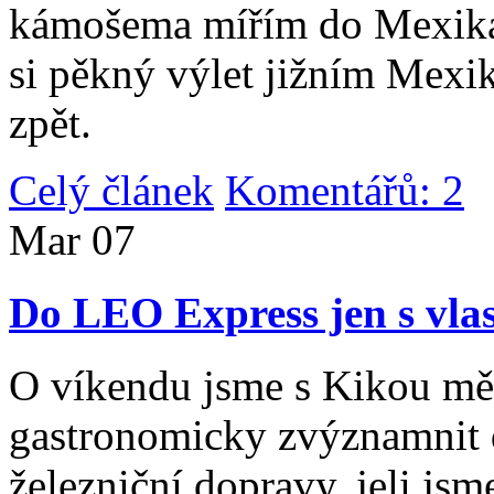
kámošema mířím do Mexika,
si pěkný výlet jižním Mexi
zpět.
Celý článek
Komentářů: 2
|
Mar
07
Do LEO Express jen s vlas
O víkendu jsme s Kikou měl
gastronomicky zvýznamnit d
železniční dopravy, jeli js