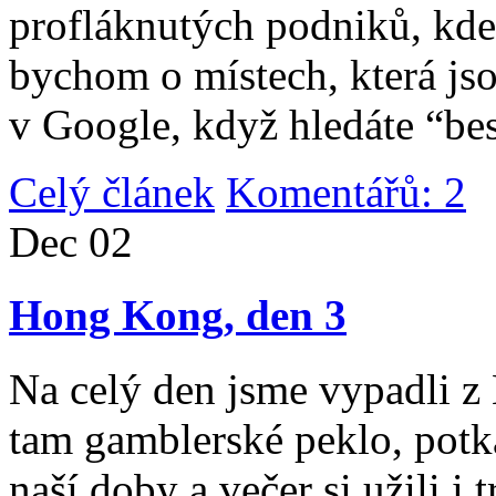
profláknutých podniků, kde 
bychom o místech, která jso
v Google, když hledáte “be
Celý článek
Komentářů: 2
|
Dec
02
Hong Kong, den 3
Na celý den jsme vypadli 
tam gamblerské peklo, potk
naší doby a večer si užili i 