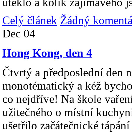
uteklo a kolik zajímavého j
Celý článek
Žádný komentá
Dec
04
Hong Kong, den 4
Čtvrtý a předposlední den n
monotématický a kéž bycho
co nejdříve! Na škole vařen
užitečného o místní kuchyni
ušetřilo začátečnické tápán