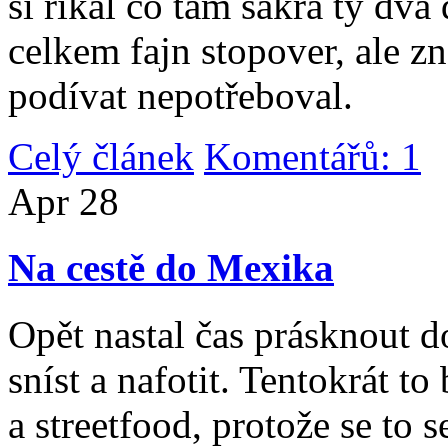
si říkal co tam sakra ty dv
celkem fajn stopover, ale z
podívat nepotřeboval.
Celý článek
Komentářů: 1
|
Apr
28
Na cestě do Mexika
Opět nastal čas prásknout d
sníst a nafotit. Tentokrát to
a streetfood, protože se to s