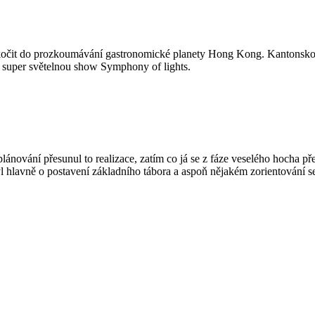
 skočit do prozkoumávání gastronomické planety Hong Kong. Kantonskou 
 super světelnou show Symphony of lights.
plánování přesunul to realizace, zatím co já se z fáze veselého hocha př
 hlavně o postavení základního tábora a aspoň nějakém zorientování s