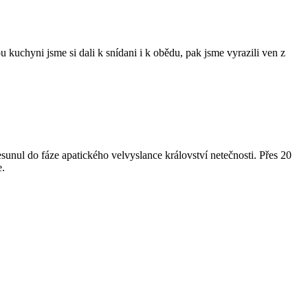
kuchyni jsme si dali k snídani i k obědu, pak jsme vyrazili ven z
esunul do fáze apatického velvyslance království netečnosti. Přes 20
e.