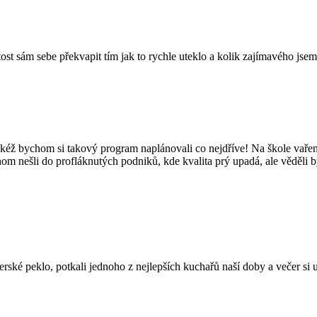
tost sám sebe překvapit tím jak to rychle uteklo a kolik zajímavého jsem
kéž bychom si takový program naplánovali co nejdříve! Na škole vaření
hom nešli do profláknutých podniků, kde kvalita prý upadá, ale věděli 
é peklo, potkali jednoho z nejlepších kuchařů naší doby a večer si užil