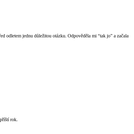
 před odletem jednu důležitou otázku. Odpověděla mi “tak jo” a začala
říští rok.