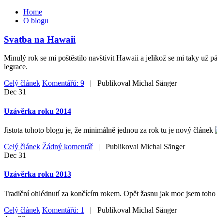
Home
O blogu
Svatba na Hawaii
Minulý rok se mi poštěstilo navštívit Hawaii a jelikož se mi taky už 
legrace.
Celý článek
Komentářů: 9
| Publikoval
Michal Sänger
Dec
31
Uzávěrka roku 2014
Jistota tohoto blogu je, že minimálně jednou za rok tu je nový článek
Celý článek
Žádný komentář
| Publikoval
Michal Sänger
Dec
31
Uzávěrka roku 2013
Tradiční ohlédnutí za končícím rokem. Opět žasnu jak moc jsem toho z
Celý článek
Komentářů: 1
| Publikoval
Michal Sänger