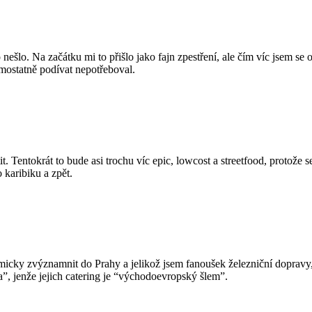
šlo. Na začátku mi to přišlo jako fajn zpestření, ale čím víc jsem se o
mostatně podívat nepotřeboval.
tit. Tentokrát to bude asi trochu víc epic, lowcost a streetfood, protože
 karibiku a zpět.
micky zvýznamnit do Prahy a jelikož jsem fanoušek železniční dopravy
”, jenže jejich catering je “východoevropský šlem”.