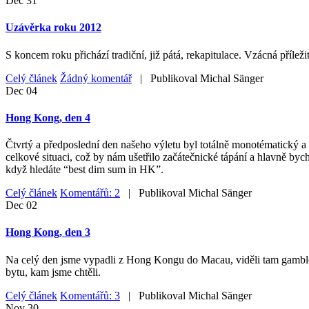
Dec
31
Uzávěrka roku 2012
S koncem roku přichází tradiční, již pátá, rekapitulace. Vzácná příleži
Celý článek
Žádný komentář
| Publikoval
Michal Sänger
Dec
04
Hong Kong, den 4
Čtvrtý a předposlední den našeho výletu byl totálně monotématický a 
celkové situaci, což by nám ušetřilo začátečnické tápání a hlavně byc
když hledáte “best dim sum in HK”.
Celý článek
Komentářů: 2
| Publikoval
Michal Sänger
Dec
02
Hong Kong, den 3
Na celý den jsme vypadli z Hong Kongu do Macau, viděli tam gamblersk
bytu, kam jsme chtěli.
Celý článek
Komentářů: 3
| Publikoval
Michal Sänger
Nov
30