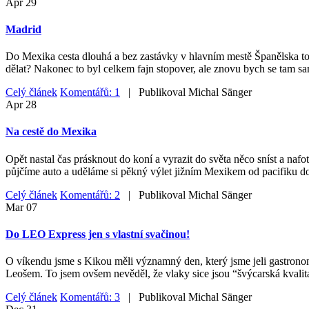
Apr
29
Madrid
Do Mexika cesta dlouhá a bez zastávky v hlavním mestě Španělska to ne
dělat? Nakonec to byl celkem fajn stopover, ale znovu bych se tam sa
Celý článek
Komentářů: 1
| Publikoval
Michal Sänger
Apr
28
Na cestě do Mexika
Opět nastal čas prásknout do koní a vyrazit do světa něco sníst a nafo
půjčíme auto a uděláme si pěkný výlet jižním Mexikem od pacifiku do
Celý článek
Komentářů: 2
| Publikoval
Michal Sänger
Mar
07
Do LEO Express jen s vlastní svačinou!
O víkendu jsme s Kikou měli významný den, který jsme jeli gastrono
Leošem. To jsem ovšem nevěděl, že vlaky sice jsou “švýcarská kvalita
Celý článek
Komentářů: 3
| Publikoval
Michal Sänger