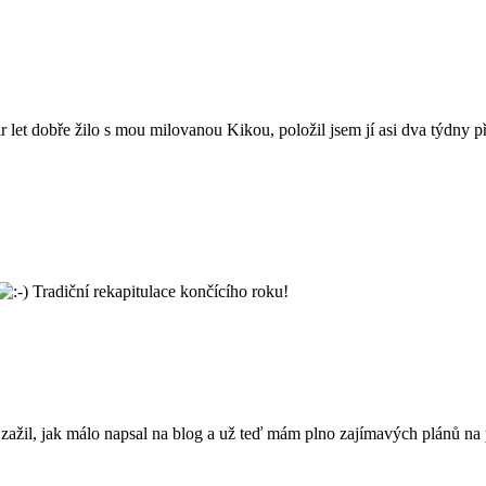
pár let dobře žilo s mou milovanou Kikou, položil jsem jí asi dva týdny
Tradiční rekapitulace končícího roku!
ažil, jak málo napsal na blog a už teď mám plno zajímavých plánů na p