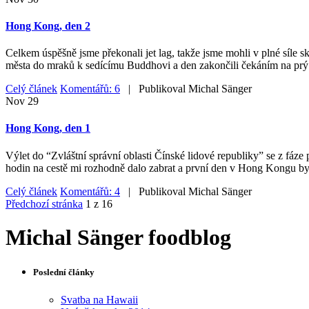
Hong Kong, den 2
Celkem úspěšně jsme překonali jet lag, takže jsme mohli v plné síle
města do mraků k sedícímu Buddhovi a den zakončili čekáním na prý
Celý článek
Komentářů: 6
| Publikoval
Michal Sänger
Nov
29
Hong Kong, den 1
Výlet do “Zvláštní správní oblasti Čínské lidové republiky” se z fáze 
hodin na cestě mi rozhodně dalo zabrat a první den v Hong Kongu byl
Celý článek
Komentářů: 4
| Publikoval
Michal Sänger
Předchozí stránka
1 z 16
Michal Sänger foodblog
Poslední články
Svatba na Hawaii