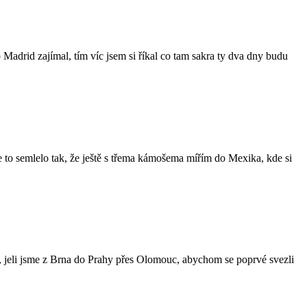
 Madrid zajímal, tím víc jsem si říkal co tam sakra ty dva dny budu
 se to semlelo tak, že ještě s třema kámošema mířím do Mexika, kde si
, jeli jsme z Brna do Prahy přes Olomouc, abychom se poprvé svezli