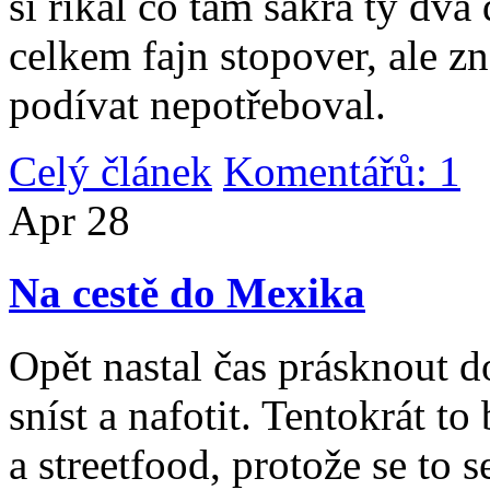
si říkal co tam sakra ty dv
celkem fajn stopover, ale z
podívat nepotřeboval.
Celý článek
Komentářů: 1
|
Apr
28
Na cestě do Mexika
Opět nastal čas prásknout d
sníst a nafotit. Tentokrát to
a streetfood, protože se to s