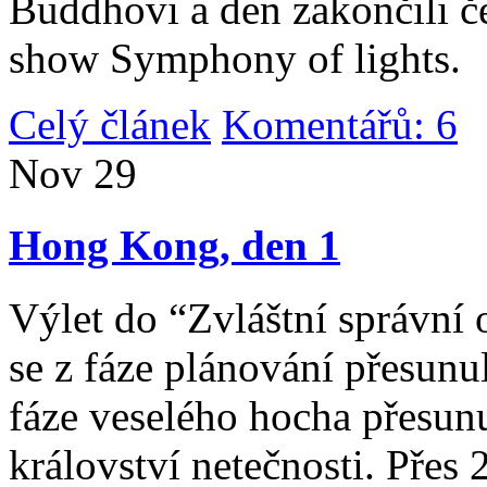
Buddhovi a den zakončili č
show Symphony of lights.
Celý článek
Komentářů: 6
|
Nov
29
Hong Kong, den 1
Výlet do “Zvláštní správní 
se z fáze plánování přesunul 
fáze veselého hocha přesunu
království netečnosti. Přes