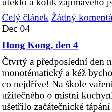
uteklo a kolik zajímavého j
Celý článek
Žádný komentá
Dec
04
Hong Kong, den 4
Čtvrtý a předposlední den n
monotématický a kéž bycho
co nejdříve! Na škole vařen
užitečného o místní kuchyni
ušetřilo začátečnické tápán