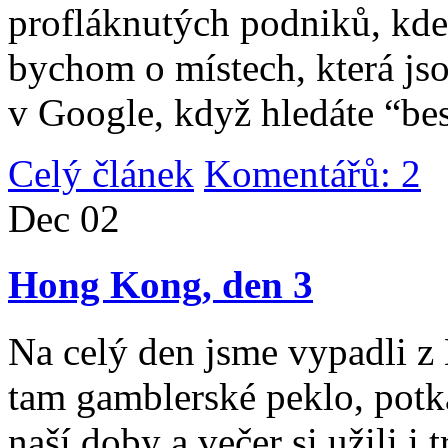
profláknutých podniků, kde 
bychom o místech, která jso
v Google, když hledáte “be
Celý článek
Komentářů: 2
|
Dec
02
Hong Kong, den 3
Na celý den jsme vypadli 
tam gamblerské peklo, potk
naší doby a večer si užili i 