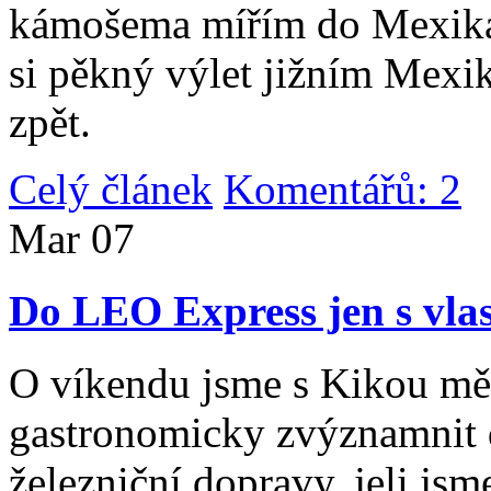
kámošema mířím do Mexika,
si pěkný výlet jižním Mexi
zpět.
Celý článek
Komentářů: 2
|
Mar
07
Do LEO Express jen s vlas
O víkendu jsme s Kikou měl
gastronomicky zvýznamnit d
železniční dopravy, jeli js