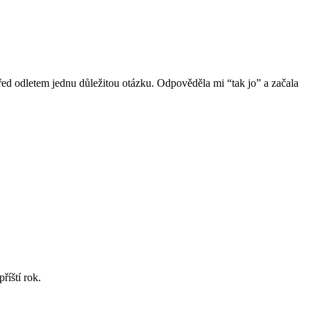
 před odletem jednu důležitou otázku. Odpověděla mi “tak jo” a začala
říští rok.