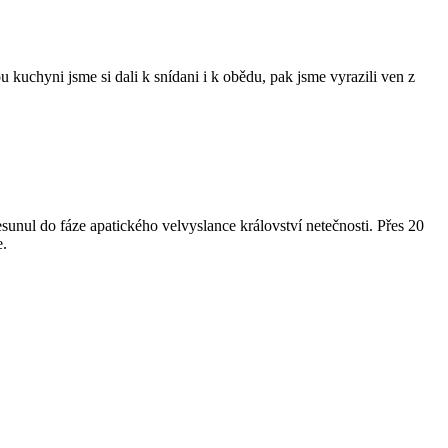
kuchyni jsme si dali k snídani i k obědu, pak jsme vyrazili ven z
esunul do fáze apatického velvyslance království netečnosti. Přes 20
e.