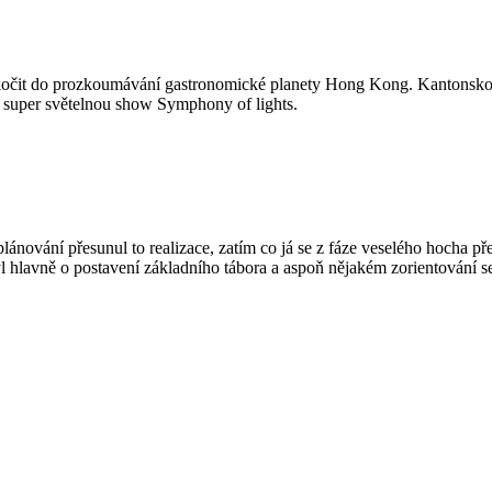
 skočit do prozkoumávání gastronomické planety Hong Kong. Kantonskou 
 super světelnou show Symphony of lights.
plánování přesunul to realizace, zatím co já se z fáze veselého hocha př
 hlavně o postavení základního tábora a aspoň nějakém zorientování s