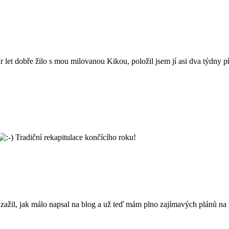
pár let dobře žilo s mou milovanou Kikou, položil jsem jí asi dva týdny
Tradiční rekapitulace končícího roku!
ažil, jak málo napsal na blog a už teď mám plno zajímavých plánů na p