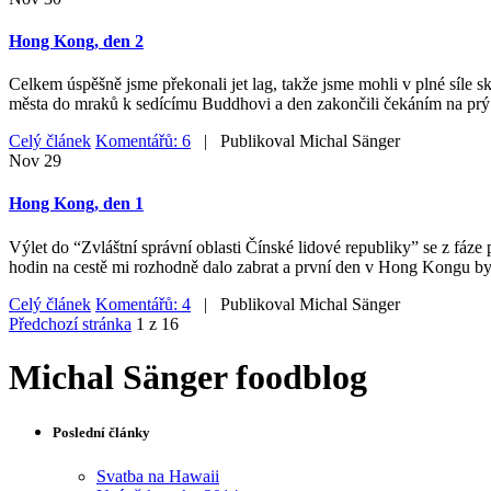
Hong Kong, den 2
Celkem úspěšně jsme překonali jet lag, takže jsme mohli v plné síle
města do mraků k sedícímu Buddhovi a den zakončili čekáním na prý
Celý článek
Komentářů: 6
| Publikoval
Michal Sänger
Nov
29
Hong Kong, den 1
Výlet do “Zvláštní správní oblasti Čínské lidové republiky” se z fáze 
hodin na cestě mi rozhodně dalo zabrat a první den v Hong Kongu byl
Celý článek
Komentářů: 4
| Publikoval
Michal Sänger
Předchozí stránka
1 z 16
Michal Sänger foodblog
Poslední články
Svatba na Hawaii