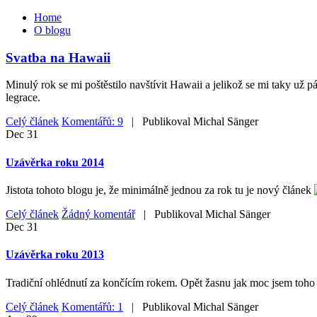
Home
O blogu
Svatba na Hawaii
Minulý rok se mi poštěstilo navštívit Hawaii a jelikož se mi taky už 
legrace.
Celý článek
Komentářů: 9
| Publikoval
Michal Sänger
Dec
31
Uzávěrka roku 2014
Jistota tohoto blogu je, že minimálně jednou za rok tu je nový článek
Celý článek
Žádný komentář
| Publikoval
Michal Sänger
Dec
31
Uzávěrka roku 2013
Tradiční ohlédnutí za končícím rokem. Opět žasnu jak moc jsem toho z
Celý článek
Komentářů: 1
| Publikoval
Michal Sänger