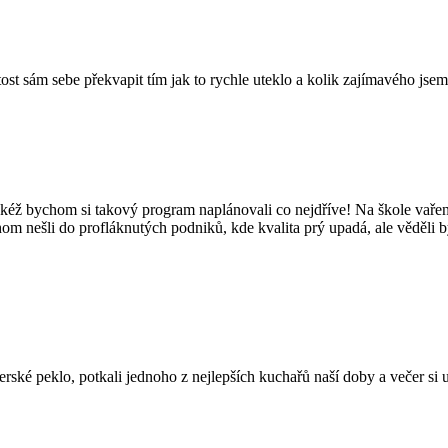
tost sám sebe překvapit tím jak to rychle uteklo a kolik zajímavého jsem
kéž bychom si takový program naplánovali co nejdříve! Na škole vaření
hom nešli do profláknutých podniků, kde kvalita prý upadá, ale věděli 
é peklo, potkali jednoho z nejlepších kuchařů naší doby a večer si užil