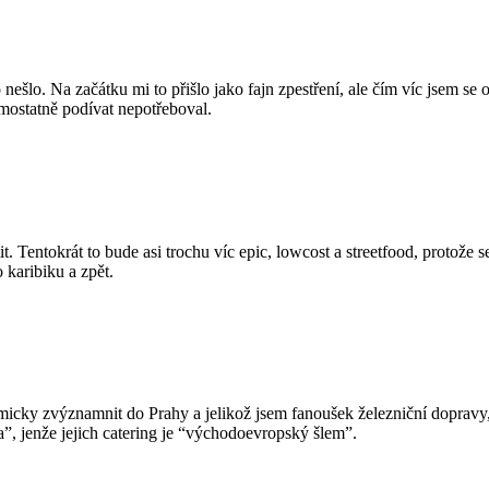
šlo. Na začátku mi to přišlo jako fajn zpestření, ale čím víc jsem se o
mostatně podívat nepotřeboval.
tit. Tentokrát to bude asi trochu víc epic, lowcost a streetfood, protože
 karibiku a zpět.
micky zvýznamnit do Prahy a jelikož jsem fanoušek železniční dopravy
”, jenže jejich catering je “východoevropský šlem”.