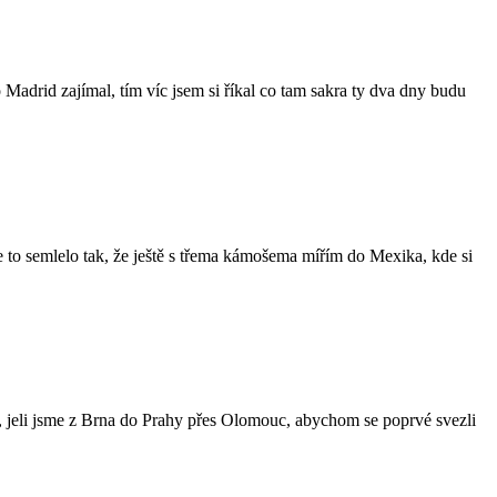
 Madrid zajímal, tím víc jsem si říkal co tam sakra ty dva dny budu
 se to semlelo tak, že ještě s třema kámošema mířím do Mexika, kde si
, jeli jsme z Brna do Prahy přes Olomouc, abychom se poprvé svezli