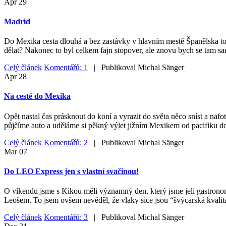
Apr
29
Madrid
Do Mexika cesta dlouhá a bez zastávky v hlavním mestě Španělska to ne
dělat? Nakonec to byl celkem fajn stopover, ale znovu bych se tam sa
Celý článek
Komentářů: 1
| Publikoval
Michal Sänger
Apr
28
Na cestě do Mexika
Opět nastal čas prásknout do koní a vyrazit do světa něco sníst a nafo
půjčíme auto a uděláme si pěkný výlet jižním Mexikem od pacifiku do
Celý článek
Komentářů: 2
| Publikoval
Michal Sänger
Mar
07
Do LEO Express jen s vlastní svačinou!
O víkendu jsme s Kikou měli významný den, který jsme jeli gastrono
Leošem. To jsem ovšem nevěděl, že vlaky sice jsou “švýcarská kvalita
Celý článek
Komentářů: 3
| Publikoval
Michal Sänger