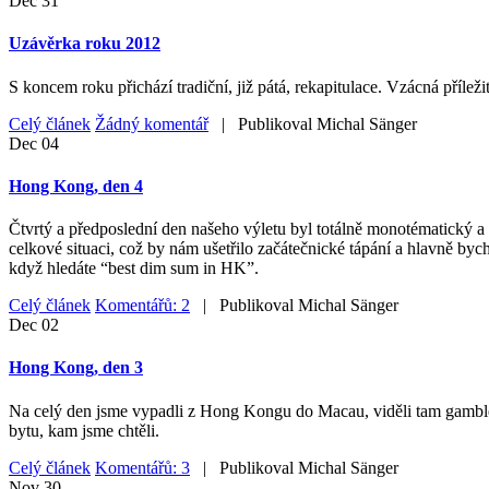
Dec
31
Uzávěrka roku 2012
S koncem roku přichází tradiční, již pátá, rekapitulace. Vzácná příleži
Celý článek
Žádný komentář
| Publikoval
Michal Sänger
Dec
04
Hong Kong, den 4
Čtvrtý a předposlední den našeho výletu byl totálně monotématický a 
celkové situaci, což by nám ušetřilo začátečnické tápání a hlavně byc
když hledáte “best dim sum in HK”.
Celý článek
Komentářů: 2
| Publikoval
Michal Sänger
Dec
02
Hong Kong, den 3
Na celý den jsme vypadli z Hong Kongu do Macau, viděli tam gamblersk
bytu, kam jsme chtěli.
Celý článek
Komentářů: 3
| Publikoval
Michal Sänger
Nov
30