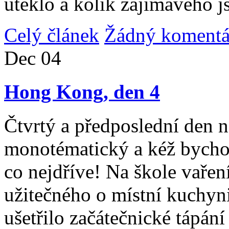
uteklo a kolik zajímavého j
Celý článek
Žádný komentá
Dec
04
Hong Kong, den 4
Čtvrtý a předposlední den n
monotématický a kéž bycho
co nejdříve! Na škole vařen
užitečného o místní kuchyni
ušetřilo začátečnické tápán