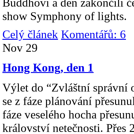
Buddhovi a den zakončili č
show Symphony of lights.
Celý článek
Komentářů: 6
|
Nov
29
Hong Kong, den 1
Výlet do “Zvláštní správní 
se z fáze plánování přesunul 
fáze veselého hocha přesunu
království netečnosti. Přes