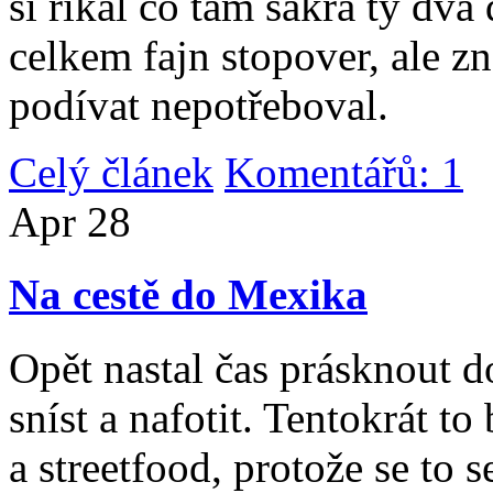
si říkal co tam sakra ty dv
celkem fajn stopover, ale z
podívat nepotřeboval.
Celý článek
Komentářů: 1
|
Apr
28
Na cestě do Mexika
Opět nastal čas prásknout d
sníst a nafotit. Tentokrát to
a streetfood, protože se to s