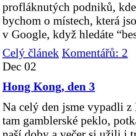
profláknutých podniků, kde 
bychom o místech, která jso
v Google, když hledáte “be
Celý článek
Komentářů: 2
|
Dec
02
Hong Kong, den 3
Na celý den jsme vypadli 
tam gamblerské peklo, potk
naší doby a večer si užili i 