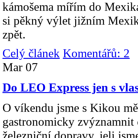
kámošema mířím do Mexika,
si pěkný výlet jižním Mexi
zpět.
Celý článek
Komentářů: 2
|
Mar
07
Do LEO Express jen s vlas
O víkendu jsme s Kikou měl
gastronomicky zvýznamnit d
železniční dopravy, jeli js