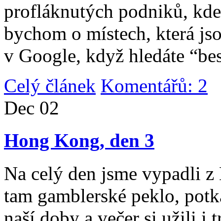
profláknutých podniků, kde 
bychom o místech, která jso
v Google, když hledáte “be
Celý článek
Komentářů: 2
|
Dec
02
Hong Kong, den 3
Na celý den jsme vypadli 
tam gamblerské peklo, potk
naší doby a večer si užili i 