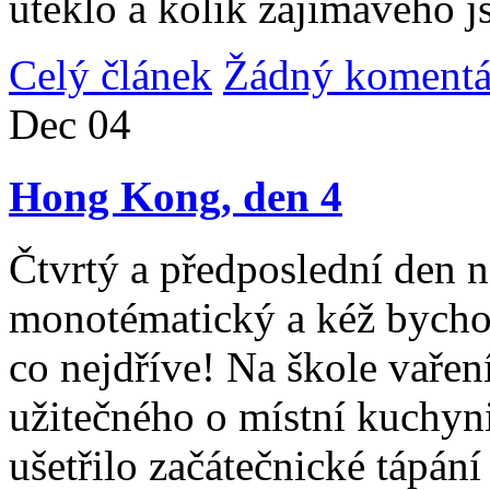
uteklo a kolik zajímavého j
Celý článek
Žádný komentá
Dec
04
Hong Kong, den 4
Čtvrtý a předposlední den n
monotématický a kéž bycho
co nejdříve! Na škole vařen
užitečného o místní kuchyni
ušetřilo začátečnické tápán