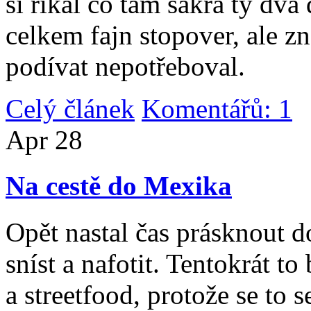
si říkal co tam sakra ty dv
celkem fajn stopover, ale z
podívat nepotřeboval.
Celý článek
Komentářů: 1
|
Apr
28
Na cestě do Mexika
Opět nastal čas prásknout d
sníst a nafotit. Tentokrát to
a streetfood, protože se to s