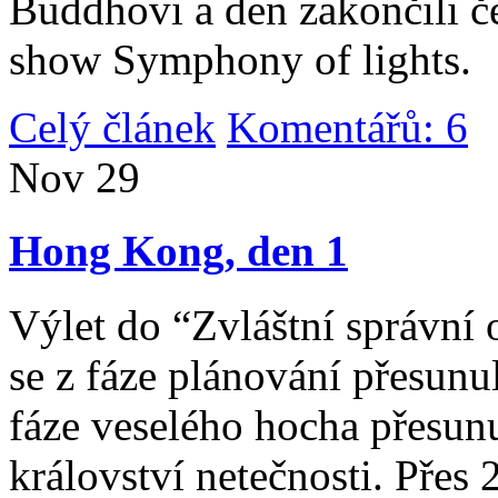
Buddhovi a den zakončili č
show Symphony of lights.
Celý článek
Komentářů: 6
|
Nov
29
Hong Kong, den 1
Výlet do “Zvláštní správní 
se z fáze plánování přesunul 
fáze veselého hocha přesunu
království netečnosti. Přes