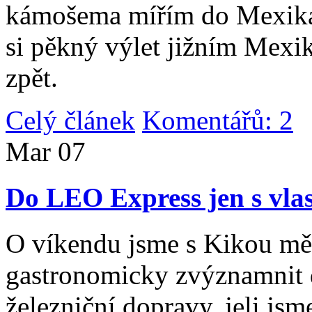
kámošema mířím do Mexika,
si pěkný výlet jižním Mexi
zpět.
Celý článek
Komentářů: 2
|
Mar
07
Do LEO Express jen s vlas
O víkendu jsme s Kikou měl
gastronomicky zvýznamnit d
železniční dopravy, jeli js