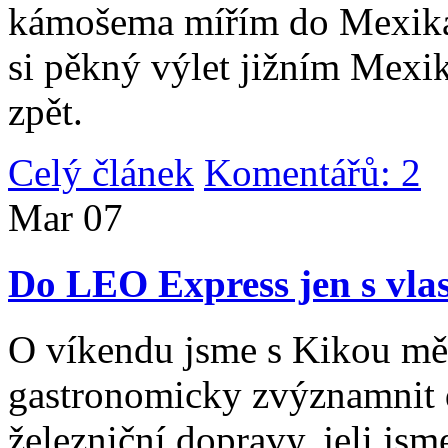
kámošema mířím do Mexika,
si pěkný výlet jižním Mexi
zpět.
Celý článek
Komentářů: 2
|
Mar
07
Do LEO Express jen s vlas
O víkendu jsme s Kikou měl
gastronomicky zvýznamnit d
železniční dopravy, jeli js