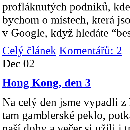
profláknutých podniků, kde 
bychom o místech, která jso
v Google, když hledáte “be
Celý článek
Komentářů: 2
|
Dec
02
Hong Kong, den 3
Na celý den jsme vypadli 
tam gamblerské peklo, potk
naší doby a večer si užili i 