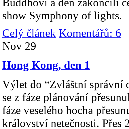
Buddhovi a den zakončili č
show Symphony of lights.
Celý článek
Komentářů: 6
|
Nov
29
Hong Kong, den 1
Výlet do “Zvláštní správní 
se z fáze plánování přesunul 
fáze veselého hocha přesunu
království netečnosti. Přes