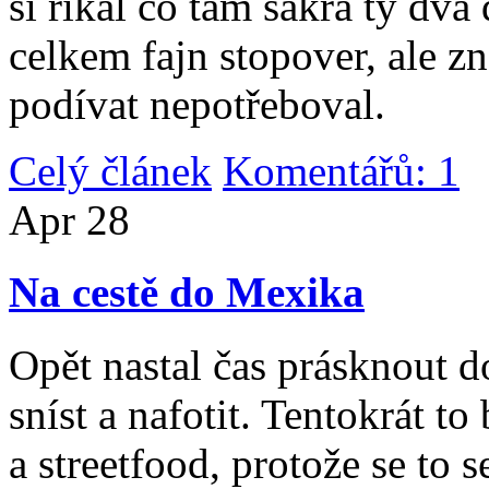
si říkal co tam sakra ty dv
celkem fajn stopover, ale z
podívat nepotřeboval.
Celý článek
Komentářů: 1
|
Apr
28
Na cestě do Mexika
Opět nastal čas prásknout d
sníst a nafotit. Tentokrát to
a streetfood, protože se to s