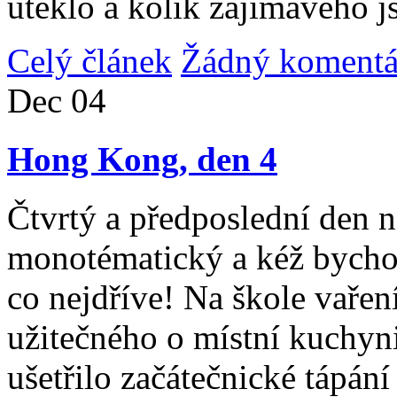
uteklo a kolik zajímavého j
Celý článek
Žádný komentá
Dec
04
Hong Kong, den 4
Čtvrtý a předposlední den n
monotématický a kéž bycho
co nejdříve! Na škole vařen
užitečného o místní kuchyni
ušetřilo začátečnické tápán