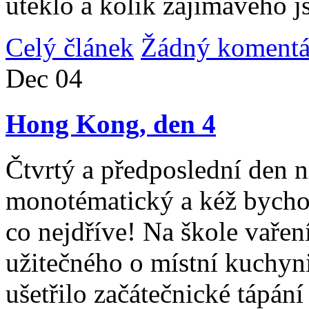
uteklo a kolik zajímavého j
Celý článek
Žádný komentá
Dec
04
Hong Kong, den 4
Čtvrtý a předposlední den n
monotématický a kéž bycho
co nejdříve! Na škole vařen
užitečného o místní kuchyni
ušetřilo začátečnické tápán