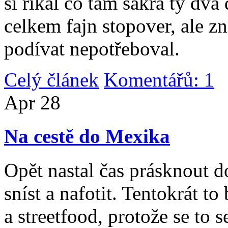
si říkal co tam sakra ty dv
celkem fajn stopover, ale z
podívat nepotřeboval.
Celý článek
Komentářů: 1
|
Apr
28
Na cestě do Mexika
Opět nastal čas prásknout d
sníst a nafotit. Tentokrát to
a streetfood, protože se to s