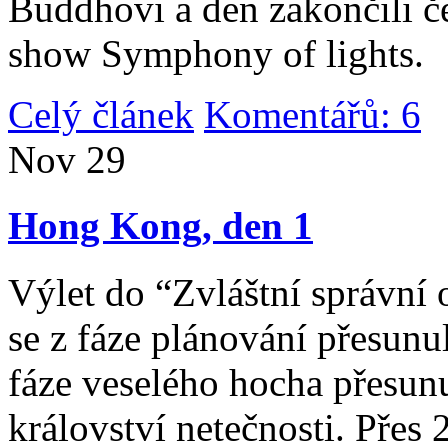
Buddhovi a den zakončili č
show Symphony of lights.
Celý článek
Komentářů: 6
|
Nov
29
Hong Kong, den 1
Výlet do “Zvláštní správní 
se z fáze plánování přesunul 
fáze veselého hocha přesunu
království netečnosti. Přes