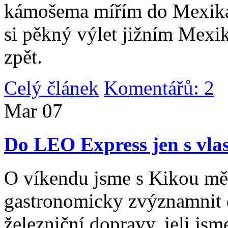
kámošema mířím do Mexika,
si pěkný výlet jižním Mexi
zpět.
Celý článek
Komentářů: 2
|
Mar
07
Do LEO Express jen s vlas
O víkendu jsme s Kikou měl
gastronomicky zvýznamnit d
železniční dopravy, jeli js