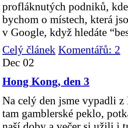
profláknutých podniků, kde 
bychom o místech, která jso
v Google, když hledáte “be
Celý článek
Komentářů: 2
|
Dec
02
Hong Kong, den 3
Na celý den jsme vypadli 
tam gamblerské peklo, potk
naší doby a večer si užili i 