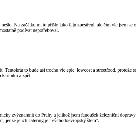
šlo. Na začátku mi to přišlo jako fajn zpestření, ale čím víc jsem se o
mostatně podívat nepotřeboval.
tit. Tentokrát to bude asi trochu víc epic, lowcost a streetfood, protože
 karibiku a zpět.
micky zvýznamnit do Prahy a jelikož jsem fanoušek železniční dopravy
”, jenže jejich catering je “východoevropský šlem”.