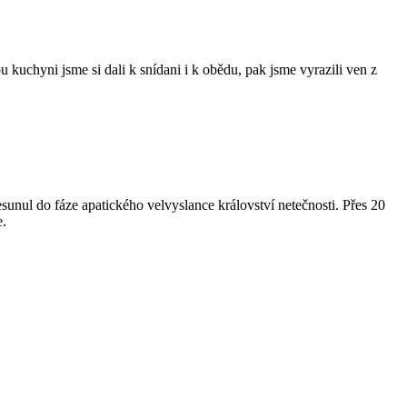
kuchyni jsme si dali k snídani i k obědu, pak jsme vyrazili ven z
esunul do fáze apatického velvyslance království netečnosti. Přes 20
e.