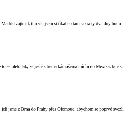
 Madrid zajímal, tím víc jsem si říkal co tam sakra ty dva dny budu
 se to semlelo tak, že ještě s třema kámošema mířím do Mexika, kde si
, jeli jsme z Brna do Prahy přes Olomouc, abychom se poprvé svezli