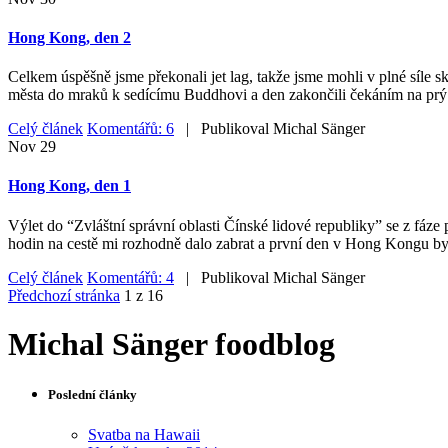
Hong Kong, den 2
Celkem úspěšně jsme překonali jet lag, takže jsme mohli v plné síle
města do mraků k sedícímu Buddhovi a den zakončili čekáním na prý
Celý článek
Komentářů: 6
| Publikoval
Michal Sänger
Nov
29
Hong Kong, den 1
Výlet do “Zvláštní správní oblasti Čínské lidové republiky” se z fáze 
hodin na cestě mi rozhodně dalo zabrat a první den v Hong Kongu byl
Celý článek
Komentářů: 4
| Publikoval
Michal Sänger
Předchozí stránka
1 z 16
Michal Sänger foodblog
Poslední články
Svatba na Hawaii