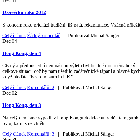
Dec
31
Uzávěrka roku 2012
S koncem roku přichází tradiční, již pátá, rekapitulace. Vzácná příleži
Celý článek
Žádný komentář
| Publikoval
Michal Sänger
Dec
04
Hong Kong, den 4
Čtvrtý a předposlední den našeho výletu byl totálně monotématický a 
celkové situaci, což by nám ušetřilo začátečnické tápání a hlavně byc
když hledáte “best dim sum in HK”.
Celý článek
Komentářů: 2
| Publikoval
Michal Sänger
Dec
02
Hong Kong, den 3
Na celý den jsme vypadli z Hong Kongu do Macau, viděli tam gamblersk
bytu, kam jsme chtěli.
Celý článek
Komentářů: 3
| Publikoval
Michal Sänger
Nov
30