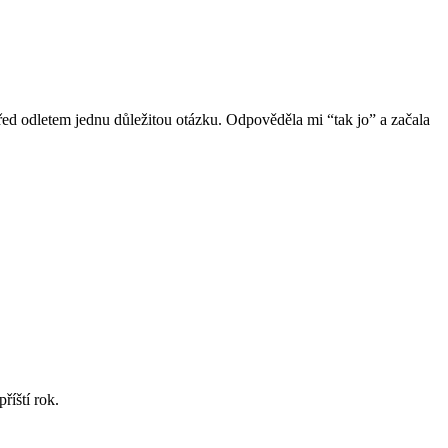
 před odletem jednu důležitou otázku. Odpověděla mi “tak jo” a začala
říští rok.