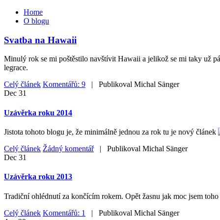
Home
O blogu
Svatba na Hawaii
Minulý rok se mi poštěstilo navštívit Hawaii a jelikož se mi taky už 
legrace.
Celý článek
Komentářů: 9
| Publikoval
Michal Sänger
Dec
31
Uzávěrka roku 2014
Jistota tohoto blogu je, že minimálně jednou za rok tu je nový článek
Celý článek
Žádný komentář
| Publikoval
Michal Sänger
Dec
31
Uzávěrka roku 2013
Tradiční ohlédnutí za končícím rokem. Opět žasnu jak moc jsem toho z
Celý článek
Komentářů: 1
| Publikoval
Michal Sänger