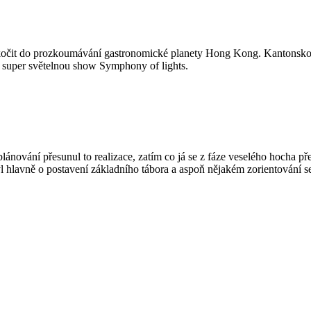
 skočit do prozkoumávání gastronomické planety Hong Kong. Kantonskou 
 super světelnou show Symphony of lights.
plánování přesunul to realizace, zatím co já se z fáze veselého hocha př
 hlavně o postavení základního tábora a aspoň nějakém zorientování s