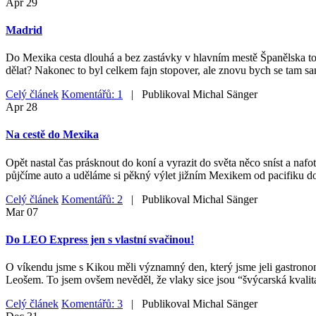
Apr
29
Madrid
Do Mexika cesta dlouhá a bez zastávky v hlavním mestě Španělska to ne
dělat? Nakonec to byl celkem fajn stopover, ale znovu bych se tam sa
Celý článek
Komentářů: 1
| Publikoval
Michal Sänger
Apr
28
Na cestě do Mexika
Opět nastal čas prásknout do koní a vyrazit do světa něco sníst a nafo
půjčíme auto a uděláme si pěkný výlet jižním Mexikem od pacifiku do
Celý článek
Komentářů: 2
| Publikoval
Michal Sänger
Mar
07
Do LEO Express jen s vlastní svačinou!
O víkendu jsme s Kikou měli významný den, který jsme jeli gastrono
Leošem. To jsem ovšem nevěděl, že vlaky sice jsou “švýcarská kvalita
Celý článek
Komentářů: 3
| Publikoval
Michal Sänger