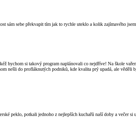
tost sám sebe překvapit tím jak to rychle uteklo a kolik zajímavého jsem
kéž bychom si takový program naplánovali co nejdříve! Na škole vaření
hom nešli do profláknutých podniků, kde kvalita prý upadá, ale věděli 
é peklo, potkali jednoho z nejlepších kuchařů naší doby a večer si užil