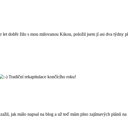
pár let dobře žilo s mou milovanou Kikou, položil jsem jí asi dva týdny
Tradiční rekapitulace končícího roku!
ažil, jak málo napsal na blog a už teď mám plno zajímavých plánů na p